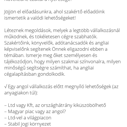
Jöjjön el előadásunkra, ahol szakértő előadóink
ismertetik a valódi lehetőségeket!
Léteznek megoldások, melyek a legtöbb vállalkozásnál
működnek, és tökéletesen cégre szabhatók.
Szakértőink, könyvelők, adótanácsadók és angliai
képviselőnk segítenek Önnek eligazodni ebben a
témában. Ismerje meg őket személyesen és
tájékozódjon, hogy milyen szakmai színvonalra, milyen
minőségű segítségre számíthat, ha angliai
cégalapításban gondolkodik.
√ Egy angol vállalkozás előtt megnyíló lehetőségek (az
anyagiakon túl):
– Ltd vagy Kft, az országhátrány kiküszöbölhető
– Magyar piac vagy az angol?
– Ltd-vel a világpiacon
– Stabil jogi környezet