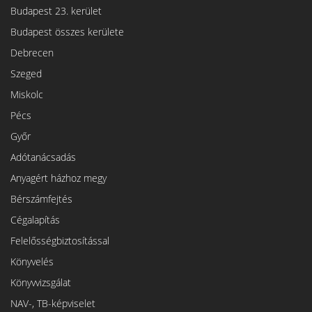
Budapest 23. kerület
Budapest összes kerülete
Debrecen
Szeged
Miskolc
Pécs
Győr
Adótanácsadás
Anyagért házhoz megy
Bérszámfejtés
Cégalapítás
Felelősségbiztosítással
Könyvelés
Könyvvizsgálat
NAV-, TB-képviselet