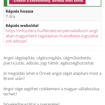
- Érdekel a kedvezmény, bővebb infót kérek
Képzés hossza
7 óra
Képzés weboldal
https://infoszfera.hu/Rendezvenyek/vallalkozni-angli
aban-magyarkent-cegalapitas-mukodtetes-jogszabal
yok-adozas/
Angol cégalapítás, cégkiszolgálás, cégműködtetés,
piacra jutás, adózás, jogi háttér, egészségbiztosítás
Jó megoldás lehet-e Önnek angol céget alapítani most a
Brexit után?
Angol cége segíthet csökkenteni a magyar vállalkozása
terheit?
Növekedne ezáltal a nyeresége?