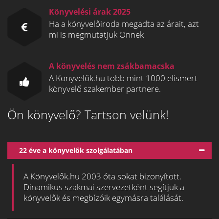
Könyvelési árak 2025
Ha a könyvelőiroda megadta az árait, azt
mi is megmutatjuk Önnek
A könyvelés nem zsákbamacska
A Könyvelők.hu több mint 1000 elismert
könyvelő szakember partnere.
Ön könyvelő? Tartson velünk!
22 éve a könyvelők szolgálatában
A Könyvelők.hu 2003 óta sokat bizonyított.
Dinamikus szakmai szervezetként segítjük a
könyvelők és megbízóik egymásra találását.