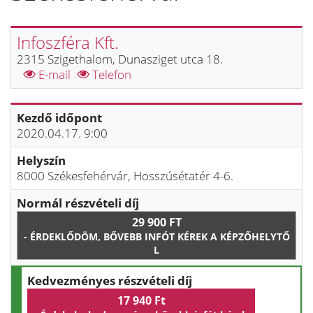
Infoszféra Kft.
2315 Szigethalom, Dunasziget utca 18.
E-mail
Telefon
Kezdő időpont
2020.04.17. 9:00
Helyszín
8000 Székesfehérvár, Hosszúsétatér 4-6.
Normál részvételi díj
29 900 FT
- ÉRDEKLŐDÖM, BŐVEBB INFÓT KÉREK A KÉPZŐHELYTŐ
L
Kedvezményes részvételi díj
17 940 Ft