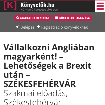
Könyvelők.hu
Könyvelő keresése sikeresen
Könyvelő lista
AJÁNLATOK BEKÉRÉSE
KÖNYVELŐK LISTÁZÁSA
33 új
Könyvelési munkák
Belépés
Regisztráció könyvelőknek
Fórum
Vállalkozni Angliában
Interjú
magyarként! –
Blog
Lehetőségek a Brexit
Állás
után –
Képzésnaptár
SZÉKESFEHÉRVÁR
Szakmai előadás,
Székesfehérvár