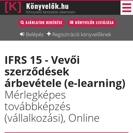
Könyvelők.hu
Könyvelő keresése sikeresen
Könyvelő lista
AJÁNLATOK BEKÉRÉSE
KÖNYVELŐK LISTÁZÁSA
40 új
Könyvelési munkák
Belépés
Regisztráció könyvelőknek
Fórum
IFRS 15 - Vevői
Interjú
szerződések
Blog
árbevétele (e-learning)
Állás
Mérlegképes
Képzésnaptár
továbbképzés
(vállalkozási), Online