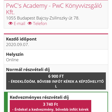
PwC's Academy - PwC Könyvvizsgáló
Kft.
1055 Budapest Bajcsy-Zsilinszky út 78.
E-mail
Telefon
Kezdő időpont
2020.09.07.
Helyszín
Online
Normál részvételi díj
6 900 FT
- ÉRDEKLŐDÖM, BŐVEBB INFÓT KÉREK A KÉPZŐHELYTŐ
L
Kedvezményes részvételi díj
3 740 Ft
- Érdekel a kedvezmény, bővebb infót kérek