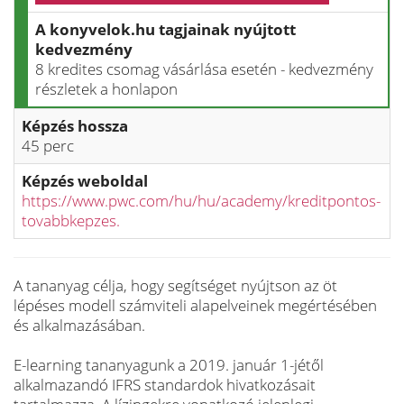
A konyvelok.hu tagjainak nyújtott
kedvezmény
8 kredites csomag vásárlása esetén - kedvezmény
részletek a honlapon
Képzés hossza
45 perc
Képzés weboldal
https://www.pwc.com/hu/hu/academy/kreditpontos-
tovabbkepzes.
A tananyag célja, hogy segítséget nyújtson az öt
lépéses modell számviteli alapelveinek megértésében
és alkalmazásában.
E-learning tananyagunk a 2019. január 1-jétől
alkalmazandó IFRS standardok hivatkozásait