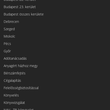
Budapest 23. kerület
Budapest összes kerülete
Debrecen
Szeged
Miskolc
Pécs
Győr
Adótanácsadás
Anyagért házhoz megy
Bérszámfejtés
Cégalapítás
Felelősségbiztosítással
Könyvelés
Könyvvizsgálat
NAV-, TB-képviselet