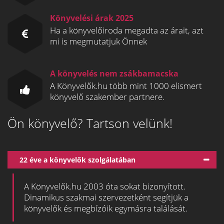
Könyvelési árak 2025
Ha a könyvelőiroda megadta az árait, azt
mi is megmutatjuk Önnek
A könyvelés nem zsákbamacska
A Könyvelők.hu több mint 1000 elismert
könyvelő szakember partnere.
Ön könyvelő? Tartson velünk!
22 éve a könyvelők szolgálatában
A Könyvelők.hu 2003 óta sokat bizonyított.
Dinamikus szakmai szervezetként segítjük a
könyvelők és megbízóik egymásra találását.