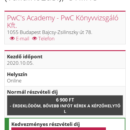
PwC's Academy - PwC Könyvvizsgáló
Kft.
1055 Budapest Bajcsy-Zsilinszky út 78.
E-mail
Telefon
Kezdő időpont
2020.10.05.
Helyszín
Online
Normál részvételi díj
6 900 FT
- ÉRDEKLŐDÖM, BŐVEBB INFÓT KÉREK A KÉPZŐHELYTŐ
L
Kedvezményes részvételi díj