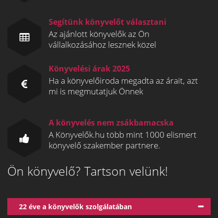
Segítünk könyvelőt választani
Az ajánlott könyvelők az Ön
vállalkozásához lesznek közel
Könyvelési árak 2025
Ha a könyvelőiroda megadta az árait, azt
mi is megmutatjuk Önnek
A könyvelés nem zsákbamacska
A Könyvelők.hu több mint 1000 elismert
könyvelő szakember partnere.
Ön könyvelő? Tartson velünk!
22 éve a könyvelők szolgálatában