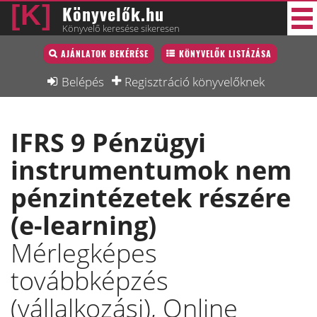
Könyvelők.hu
Könyvelő keresése sikeresen
Könyvelő lista
AJÁNLATOK BEKÉRÉSE
KÖNYVELŐK LISTÁZÁSA
40 új
Könyvelési munkák
Belépés
Regisztráció könyvelőknek
Fórum
IFRS 9 Pénzügyi
Interjú
instrumentumok nem
Blog
pénzintézetek részére
Állás
(e-learning)
Képzésnaptár
Mérlegképes
továbbképzés
(vállalkozási), Online