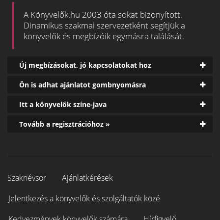
A Könyvelők.hu 2003 óta sokat bizonyított.
Dinamikus szakmai szervezetként segítjük a
könyvelők és megbízóik egymásra találását.
Új megbízásokat, jó kapcsolatokat hoz
Ön is adhat ajánlatot gombnyomásra
Itt a könyvelők színe-java
Tovább a regisztrációhoz »
Szaknévsor
Ajánlatkérések
Jelentkezés a könyvelők és szolgáltatók közé
Kedvezmények könyvelők számára
Hírfigyelő