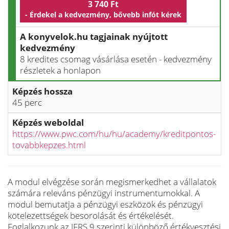
3 740 Ft
- Érdekel a kedvezmény, bővebb infót kérek
A konyvelok.hu tagjainak nyújtott
kedvezmény
8 kredites csomag vásárlása esetén - kedvezmény
részletek a honlapon
Képzés hossza
45 perc
Képzés weboldal
https://www.pwc.com/hu/hu/academy/kreditpontos-
tovabbkepzes.html
A modul elvégzése során megismerkedhet a vállalatok
számára releváns pénzügyi instrumentumokkal. A
modul bemutatja a pénzügyi eszközök és pénzügyi
kötelezettségek besorolását és értékelését.
Foglalkozunk az IFRS 9 szerinti különböző értékvesztési