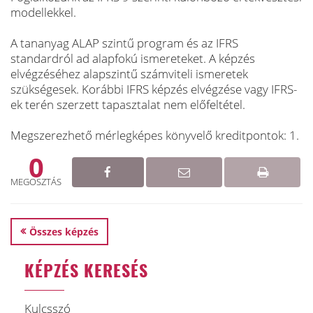
modellekkel.
A tananyag ALAP szintű program és az IFRS
standardról ad alapfokú ismereteket. A képzés
elvégzéséhez alapszintű számviteli ismeretek
szükségesek. Korábbi IFRS képzés elvégzése vagy IFRS-
ek terén szerzett tapasztalat nem előfeltétel.
Megszerezhető mérlegképes könyvelő kreditpontok: 1.
0
MEGOSZTÁS
Összes képzés
KÉPZÉS KERESÉS
Kulcsszó