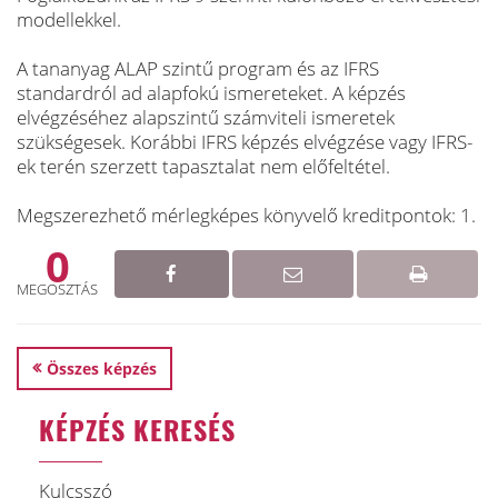
modellekkel.
A tananyag ALAP szintű program és az IFRS
standardról ad alapfokú ismereteket. A képzés
elvégzéséhez alapszintű számviteli ismeretek
szükségesek. Korábbi IFRS képzés elvégzése vagy IFRS-
ek terén szerzett tapasztalat nem előfeltétel.
Megszerezhető mérlegképes könyvelő kreditpontok: 1.
0
MEGOSZTÁS
Összes képzés
KÉPZÉS KERESÉS
Kulcsszó