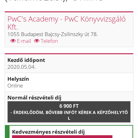
PwC's Academy - PwC Könyvvizsgáló
Kft.
1055 Budapest Bajcsy-Zsilinszky út 78.
E-mail
Telefon
Kezdő időpont
2020.05.04.
Helyszín
Online
Normál részvételi díj
6 900 FT
- ÉRDEKLŐDÖM, BŐVEBB INFÓT KÉREK A KÉPZŐHELYTŐ
L
Kedvezményes részvételi díj