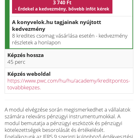
3 740 Ft
- Érdekel a kedvezmény, bővebb infót kérek
A konyvelok.hu tagjainak nyújtott
kedvezmény
8 kredites csomag vásárlása esetén - kedvezmény
részletek a honlapon
Képzés hossza
45 perc
Képzés weboldal
https://www.pwc.com/hu/hu/academy/kreditpontos-
tovabbkepzes.
A modul elvégzése során megismerkedhet a vállalatok
számára releváns pénzügyi instrumentumokkal. A
modul bemutatja a pénzügyi eszközök és pénzügyi
kötelezettségek besorolását és értékelését.
Foglalkozunk az IFRS 9 szerinti különböző értékvesztési