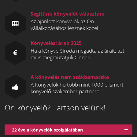
Segítünk könyvelőt választani
Az ajánlott könyvelők az Ön
vállalkozásához lesznek közel
Könyvelési árak 2025
Ha a könyvelőiroda megadta az árait, azt
mi is megmutatjuk Önnek
A könyvelés nem zsákbamacska
A Könyvelők.hu több mint 1000 elismert
könyvelő szakember partnere.
Ön könyvelő? Tartson velünk!
22 éve a könyvelők szolgálatában