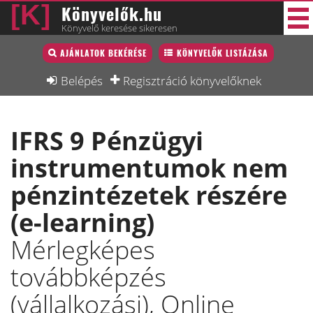
Könyvelők.hu
Könyvelő keresése sikeresen
Könyvelő lista
AJÁNLATOK BEKÉRÉSE
KÖNYVELŐK LISTÁZÁSA
30 új
Könyvelési munkák
Belépés
Regisztráció könyvelőknek
Fórum
IFRS 9 Pénzügyi
Interjú
instrumentumok nem
Blog
pénzintézetek részére
Állás
(e-learning)
Képzésnaptár
Mérlegképes
továbbképzés
(vállalkozási), Online