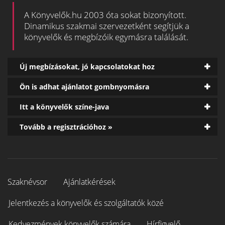
A Könyvelők.hu 2003 óta sokat bizonyított.
Dinamikus szakmai szervezetként segítjük a
könyvelők és megbízóik egymásra találását.
Új megbízásokat, jó kapcsolatokat hoz
Ön is adhat ajánlatot gombnyomásra
Itt a könyvelők színe-java
Tovább a regisztrációhoz »
Szaknévsor
Ajánlatkérések
Jelentkezés a könyvelők és szolgáltatók közé
Kedvezmények könyvelők számára
Hírfigyelő