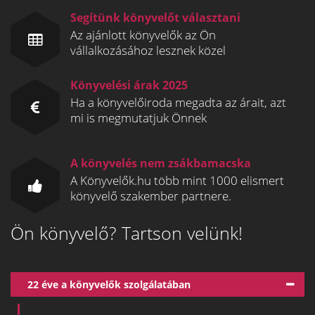
Segítünk könyvelőt választani
Az ajánlott könyvelők az Ön
vállalkozásához lesznek közel
Könyvelési árak 2025
Ha a könyvelőiroda megadta az árait, azt
mi is megmutatjuk Önnek
A könyvelés nem zsákbamacska
A Könyvelők.hu több mint 1000 elismert
könyvelő szakember partnere.
Ön könyvelő? Tartson velünk!
22 éve a könyvelők szolgálatában