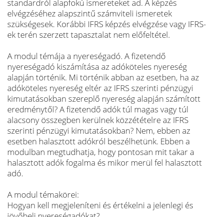
standardról alapfokú ismereteket ad. A képzés
elvégzéséhez alapszintű számviteli ismeretek
szükségesek. Korábbi IFRS képzés elvégzése vagy IFRS-
ek terén szerzett tapasztalat nem előfeltétel.
A modul témája a nyereségadó. A fizetendő
nyereségadó kiszámítása az adóköteles nyereség
alapján történik. Mi történik abban az esetben, ha az
adóköteles nyereség eltér az IFRS szerinti pénzügyi
kimutatásokban szereplő nyereség alapján számított
eredménytől? A fizetendő adók túl magas vagy túl
alacsony összegben kerülnek közzétételre az IFRS
szerinti pénzügyi kimutatásokban? Nem, ebben az
esetben halasztott adókról beszélhetünk. Ebben a
modulban megtudhatja, hogy pontosan mit takar a
halasztott adók fogalma és mikor merül fel halasztott
adó.
A modul témakörei:
Hogyan kell megjeleníteni és értékelni a jelenlegi és
jövőbeli nyereségadókat?