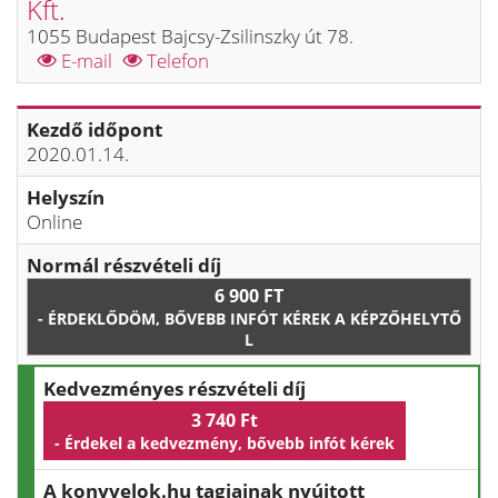
Kft.
1055 Budapest Bajcsy-Zsilinszky út 78.
E-mail
Telefon
Kezdő időpont
2020.01.14.
Helyszín
Online
Normál részvételi díj
6 900 FT
- ÉRDEKLŐDÖM, BŐVEBB INFÓT KÉREK A KÉPZŐHELYTŐ
L
Kedvezményes részvételi díj
3 740 Ft
- Érdekel a kedvezmény, bővebb infót kérek
A konyvelok.hu tagjainak nyújtott