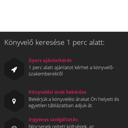
Könyvelő keresése 1 perc alatt:
Gyors ajánlatkérés
1 perc alatt ajánlatot kérhet a könyvelő-
szakemberektől
Könyvelési árak bekérése
Bekérjük a könyvelési árakat Ön helyett és
egyetlen táblázatban adjuk át.
Ingyenes szolgáltatás
Nincsenek rejtett költségek, az