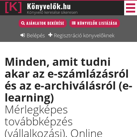
Könyvelők.hu
Könyvelő keresése sikeresen
Könyvelő lista
AJÁNLATOK BEKÉRÉSE
KÖNYVELŐK LISTÁZÁSA
34 új
Könyvelési munkák
Belépés
Regisztráció könyvelőknek
Fórum
Minden, amit tudni
Interjú
akar az e-számlázásról
Blog
és az e-archiválásról (e-
Állás
learning)
Képzésnaptár
Mérlegképes
továbbképzés
(vállalkozási), Online