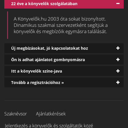
22 éve a könyvelők szolgálatában
A Könyvelők.hu 2003 óta sokat bizonyított.
Dinamikus szakmai szervezetként segítjük a
könyvelők és megbízóik egymásra találását.
Új megbízásokat, jó kapcsolatokat hoz
Ön is adhat ajánlatot gombnyomásra
Itt a könyvelők színe-java
Tovább a regisztrációhoz »
Szaknévsor
Ajánlatkérések
Jelentkezés a könyvelők és szolgáltatók közé