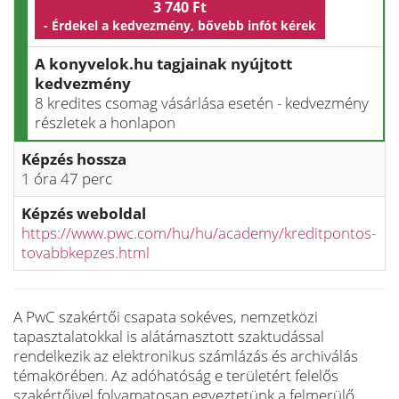
3 740 Ft
- Érdekel a kedvezmény, bővebb infót kérek
A konyvelok.hu tagjainak nyújtott
kedvezmény
8 kredites csomag vásárlása esetén - kedvezmény
részletek a honlapon
Képzés hossza
1 óra 47 perc
Képzés weboldal
https://www.pwc.com/hu/hu/academy/kreditpontos-
tovabbkepzes.html
A PwC szakértői csapata sokéves, nemzetközi
tapasztalatokkal is alátámasztott szaktudással
rendelkezik az elektronikus számlázás és archiválás
témakörében. Az adóhatóság e területért felelős
szakértőivel folyamatosan egyeztetünk a felmerülő