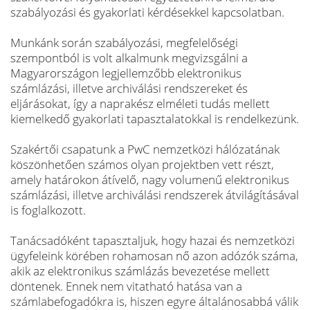
szabályozási és gyakorlati kérdésekkel kapcsolatban.
Munkánk során szabályozási, megfelelőségi
szempontból is volt alkalmunk megvizsgálni a
Magyarországon legjellemzőbb elektronikus
számlázási, illetve archiválási rendszereket és
eljárásokat, így a naprakész elméleti tudás mellett
kiemelkedő gyakorlati tapasztalatokkal is rendelkezünk.
Szakértői csapatunk a PwC nemzetközi hálózatának
köszönhetően számos olyan projektben vett részt,
amely határokon átívelő, nagy volumenű elektronikus
számlázási, illetve archiválási rendszerek átvilágításával
is foglalkozott.
Tanácsadóként tapasztaljuk, hogy hazai és nemzetközi
ügyfeleink körében rohamosan nő azon adózók száma,
akik az elektronikus számlázás bevezetése mellett
döntenek. Ennek nem vitatható hatása van a
számlabefogadókra is, hiszen egyre általánosabbá válik