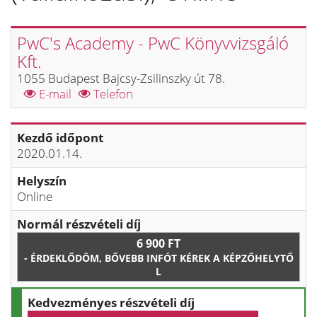
PwC's Academy - PwC Könyvvizsgáló
Kft.
1055 Budapest Bajcsy-Zsilinszky út 78.
E-mail
Telefon
Kezdő időpont
2020.01.14.
Helyszín
Online
Normál részvételi díj
6 900 FT
- ÉRDEKLŐDÖM, BŐVEBB INFÓT KÉREK A KÉPZŐHELYTŐ
L
Kedvezményes részvételi díj