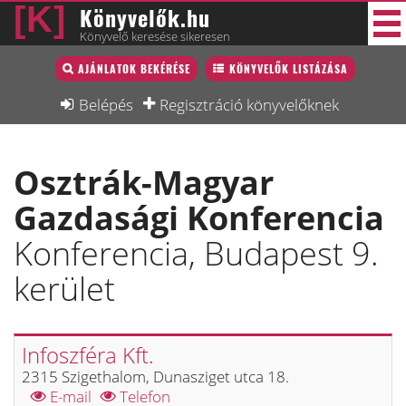
Könyvelők.hu
Könyvelő keresése sikeresen
Könyvelő lista
AJÁNLATOK BEKÉRÉSE
KÖNYVELŐK LISTÁZÁSA
34 új
Könyvelési munkák
Belépés
Regisztráció könyvelőknek
Fórum
Osztrák-Magyar
Interjú
Gazdasági Konferencia
Blog
Konferencia, Budapest 9.
Állás
kerület
Képzésnaptár
Infoszféra Kft.
2315 Szigethalom, Dunasziget utca 18.
E-mail
Telefon