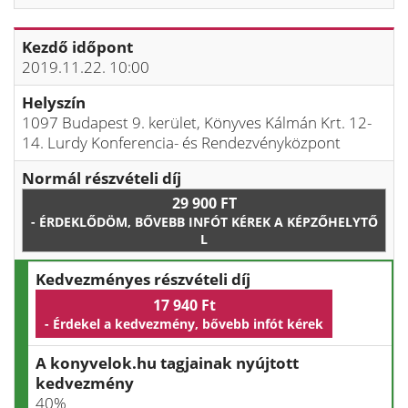
Kezdő időpont
2019.11.22. 10:00
Helyszín
1097 Budapest 9. kerület, Könyves Kálmán Krt. 12-
14. Lurdy Konferencia- és Rendezvényközpont
Normál részvételi díj
29 900 FT
- ÉRDEKLŐDÖM, BŐVEBB INFÓT KÉREK A KÉPZŐHELYTŐ
L
Kedvezményes részvételi díj
17 940 Ft
- Érdekel a kedvezmény, bővebb infót kérek
A konyvelok.hu tagjainak nyújtott
kedvezmény
40%