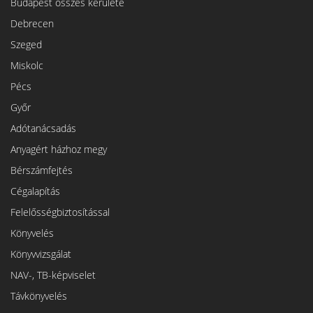
Budapest összes kerülete
Debrecen
Szeged
Miskolc
Pécs
Győr
Adótanácsadás
Anyagért házhoz megy
Bérszámfejtés
Cégalapítás
Felelősségbiztosítással
Könyvelés
Könyvvizsgálat
NAV-, TB-képviselet
Távkönyvelés