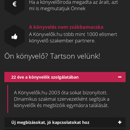
Ha a könyvelőiroda megadta az árait, azt
mi is megmutatjuk Önnek
A könyvelés nem zsákbamacska
A Könyvelők.hu több mint 1000 elismert
könyvelő szakember partnere.
Ön könyvelő? Tartson velünk!
22 éve a könyvelők szolgálatában
A Könyvelők.hu 2003 óta sokat bizonyított.
Dinamikus szakmai szervezetként segítjük a
könyvelők és megbízóik egymásra találását.
Új megbízásokat, jó kapcsolatokat hoz