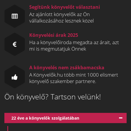
Segítünk könyvelőt választani
Az ajánlott könyvelők az Ön
vállalkozásához lesznek közel
Könyvelési árak 2025
Ha a könyvelőiroda megadta az árait, azt
mi is megmutatjuk Önnek
A könyvelés nem zsákbamacska
A Könyvelők.hu több mint 1000 elismert
könyvelő szakember partnere.
Ön könyvelő? Tartson velünk!
22 éve a könyvelők szolgálatában