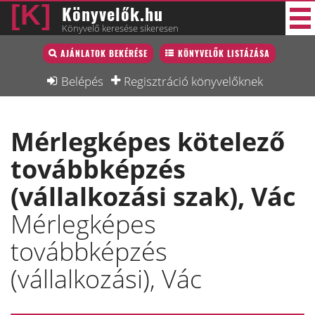
Könyvelők.hu
Könyvelő keresése sikeresen
Könyvelő lista
AJÁNLATOK BEKÉRÉSE
KÖNYVELŐK LISTÁZÁSA
38 új
Könyvelési munkák
Belépés
Regisztráció könyvelőknek
Fórum
Mérlegképes kötelező
Interjú
továbbképzés
Blog
(vállalkozási szak), Vác
Állás
Mérlegképes
Képzésnaptár
továbbképzés
(vállalkozási), Vác