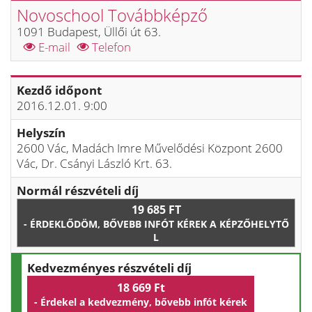
Novoschool Továbbképző
1091 Budapest, Üllői út 63.
E-mail
Telefon
Kezdő időpont
2016.12.01. 9:00
Helyszín
2600 Vác, Madách Imre Művelődési Központ 2600
Vác, Dr. Csányi László Krt. 63.
Normál részvételi díj
19 685 FT
- ÉRDEKLŐDÖM, BŐVEBB INFÓT KÉREK A KÉPZŐHELYTŐ
L
Kedvezményes részvételi díj
18 669 Ft
- Érdekel a kedvezmény, bővebb infót kérek