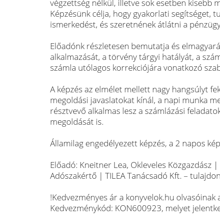
végzettség nélkül, illetve sok esetben kisebb
Képzésünk célja, hogy gyakorlati segítséget, 
ismerkedést, és szeretnének átlátni a pénzügy
Előadónk részletesen bemutatja és elmagyarázz
alkalmazását, a törvény tárgyi hatályát, a sz
számla utólagos korrekciójára vonatkozó szab
A képzés az elmélet mellett nagy hangsúlyt fe
megoldási javaslatokat kínál, a napi munka m
résztvevő alkalmas lesz a számlázási feladatok
megoldását is.
Államilag engedélyezett képzés, a 2 napos képz
Előadó: Kneitner Lea, Okleveles Közgazdász 
Adószakértő | TILEA Tanácsadó Kft. – tulajdo
!Kedvezményes ár a konyvelok.hu olvasóinak a
Kedvezménykód: KON600923, melyet jelentkez