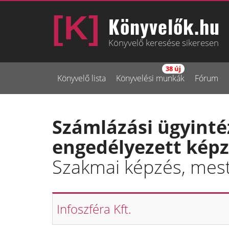
Könyvelők.hu
Könyvelő keresése sikeresen
38 új
Könyvelő lista
Könyvelési munkák
Fórum
Számlázási ügyintéz
engedélyezett kép
Szakmai képzés, mest
Infoszféra Kft.