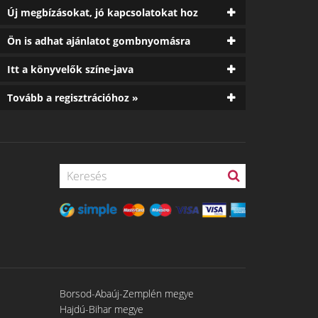
Új megbízásokat, jó kapcsolatokat hoz
Ön is adhat ajánlatot gombnyomásra
Itt a könyvelők színe-java
Tovább a regisztrációhoz »
Borsod-Abaúj-Zemplén megye
Hajdú-Bihar megye