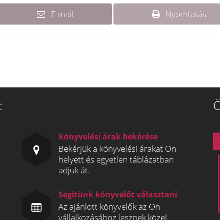
E-mail
Nyomtatás
:
Ö
Könyvelési árak bekérése
Bekérjük a könyvelési árakat Ön
helyett és egyetlen táblázatban
adjuk át.
Segítünk könyvelőt választani
Az ajánlott könyvelők az Ön
vállalkozásához lesznek közel