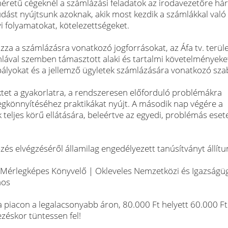
 méretű cégeknél a számlázási feladatok az irodavezetőre hár
tudást nyújtsunk azoknak, akik most kezdik a számlákkal való
i folyamatokat, kötelezettségeket.
a a számlázásra vonatkozó jogforrásokat, az Áfa tv. terüle
ámlával szemben támasztott alaki és tartalmi követelményeket
ályokat és a jellemző ügyletek számlázására vonatkozó szab
ktet a gyakorlatra, a rendszeresen előforduló problémákra
egkönnyítéséhez praktikákat nyújt. A második nap végére a
 teljes körű ellátására, beleértve az egyedi, problémás eset
és elvégzéséről államilag engedélyezett tanúsítványt állítun
| Mérlegképes Könyvelő | Okleveles Nemzetközi és Igazságü
nos
 piacon a legalacsonyabb áron, 80.000 Ft helyett 60.000 Ft 
éskor tüntessen fel!