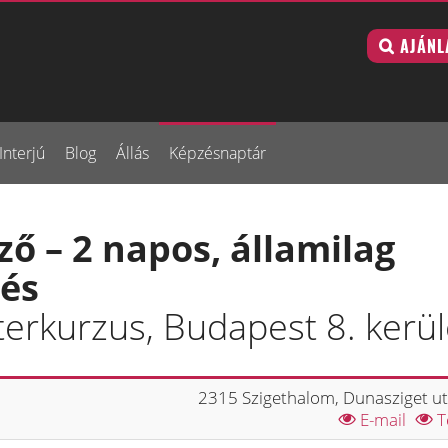
AJÁNL
Interjú
Blog
Állás
Képzésnaptár
ő – 2 napos, államilag
zés
erkurzus, Budapest 8. kerül
2315 Szigethalom, Dunasziget ut
E-mail
T