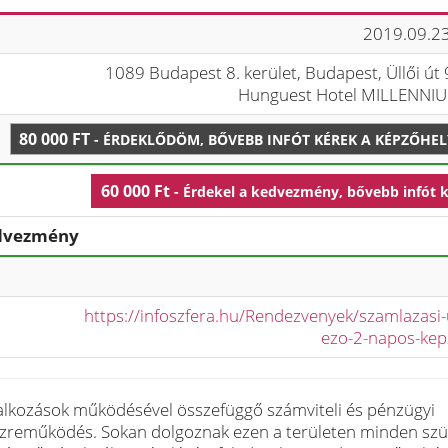
2019.09.23
1089 Budapest 8. kerület, Budapest, Üllői út 
Hunguest Hotel MILLENNI
80 000 FT
- ÉRDEKLŐDÖM, BŐVEBB INFÓT KÉREK A KÉPZŐHE
60 000 Ft
- Érdekel a kedvezmény, bővebb infót 
edvezmény
https://infoszfera.hu/Rendezvenyek/szamlazasi-
ezo-2-napos-kep
lalkozások működésével összefüggő számviteli és pénzügyi
 közreműködés. Sokan dolgoznak ezen a területen minden sz