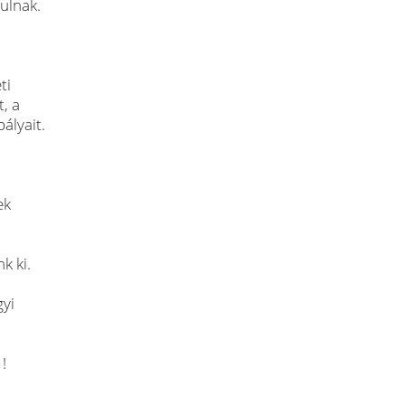
ulnak.
ti
, a
ályait.
ek
k ki.
gyi
!