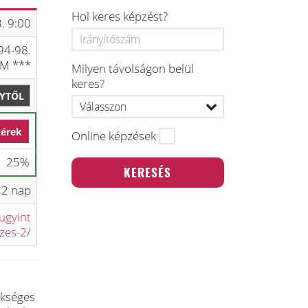
Hol keres képzést?
. 9:00
94-98.
UM ***
Milyen távolságon belül
keres?
LYTŐL
kérek
Online képzések
25%
2 nap
ugyint
zes-2/
ükséges