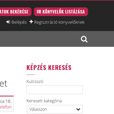
ATOK BEKÉRÉSE
KÖNYVELŐK LISTÁZÁSA
Belépés
Regisztráció könyvelőknek
KÉPZÉS KERESÉS
et
Kulcsszó
Keresett kategória
ca 18.
elefon