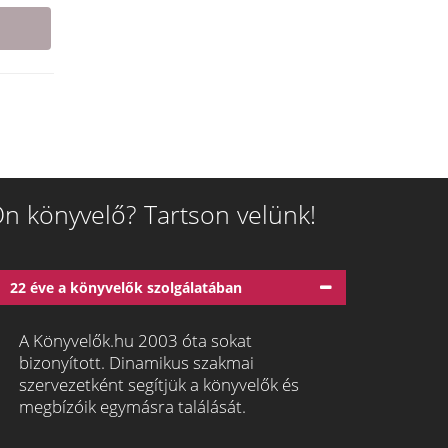
n könyvelő? Tartson velünk!
22 éve a könyvelők szolgálatában
A Könyvelők.hu 2003 óta sokat
bizonyított. Dinamikus szakmai
szervezetként segítjük a könyvelők és
megbízóik egymásra találását.