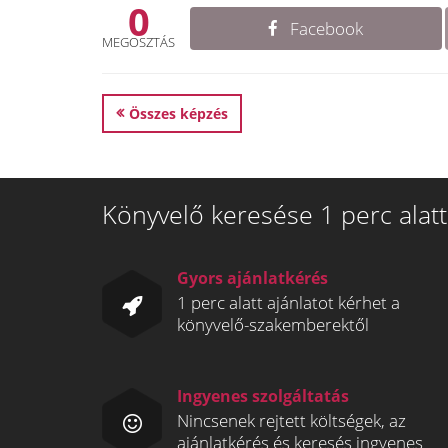
0
Facebook
MEGOSZTÁS
Összes képzés
Könyvelő keresése 1 perc alatt
Gyors ajánlatkérés
1 perc alatt ajánlatot kérhet a
könyvelő-szakemberektől
Ingyenes szolgáltatás
Nincsenek rejtett költségek, az
ajánlatkérés és keresés ingyenes