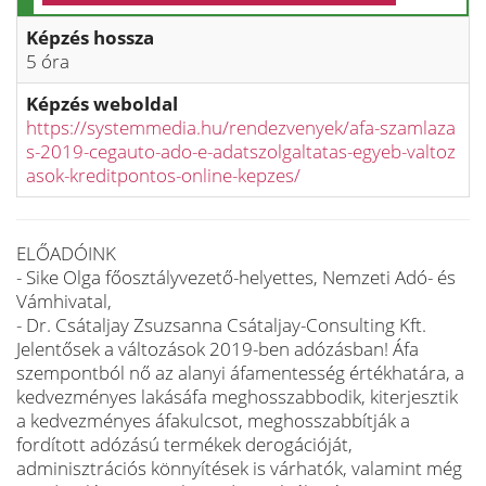
Képzés hossza
5 óra
Képzés weboldal
https://systemmedia.hu/rendezvenyek/afa-szamlaza
s-2019-cegauto-ado-e-adatszolgaltatas-egyeb-valtoz
asok-kreditpontos-online-kepzes/
ELŐADÓINK
- Sike Olga főosztályvezető-helyettes, Nemzeti Adó- és
Vámhivatal,
- Dr. Csátaljay Zsuzsanna Csátaljay-Consulting Kft.
Jelentősek a változások 2019-ben adózásban! Áfa
szempontból nő az alanyi áfamentesség értékhatára, a
kedvezményes lakásáfa meghosszabbodik, kiterjesztik
a kedvezményes áfakulcsot, meghosszabbítják a
fordított adózású termékek derogációját,
adminisztrációs könnyítések is várhatók, valamint még