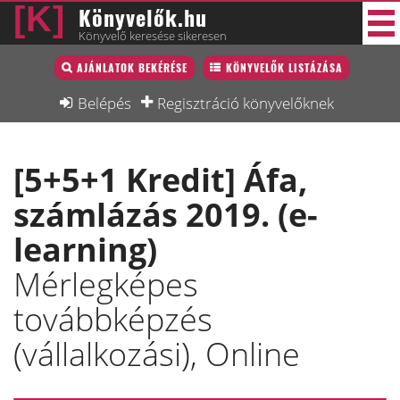
Könyvelők.hu
Könyvelő keresése sikeresen
Könyvelő lista
AJÁNLATOK BEKÉRÉSE
KÖNYVELŐK LISTÁZÁSA
38 új
Könyvelési munkák
Belépés
Regisztráció könyvelőknek
Fórum
[5+5+1 Kredit] Áfa,
Interjú
számlázás 2019. (e-
Blog
learning)
Állás
Mérlegképes
Képzésnaptár
továbbképzés
(vállalkozási), Online