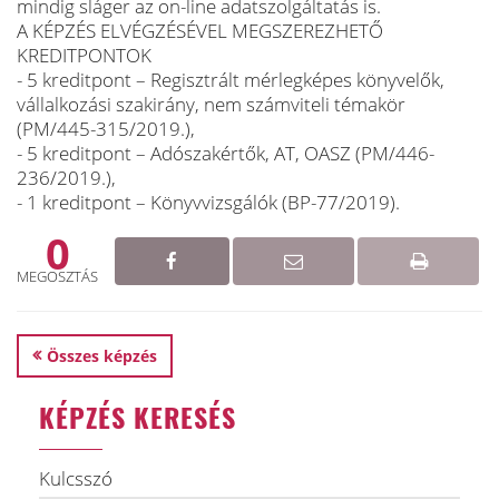
mindig sláger az on-line adatszolgáltatás is.
A KÉPZÉS ELVÉGZÉSÉVEL MEGSZEREZHETŐ
KREDITPONTOK
- 5 kreditpont – Regisztrált mérlegképes könyvelők,
vállalkozási szakirány, nem számviteli témakör
(PM/445-315/2019.),
- 5 kreditpont – Adószakértők, AT, OASZ (PM/446-
236/2019.),
- 1 kreditpont – Könyvvizsgálók (BP-77/2019).
0
MEGOSZTÁS
Összes képzés
KÉPZÉS KERESÉS
Kulcsszó