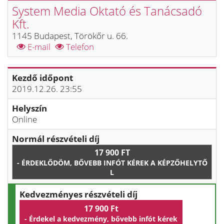
System Media Oktató és Tanácsadó
Kft.
1145 Budapest, Törökőr u. 66.
E-mail
Telefon
Kezdő időpont
2019.12.26. 23:55
Helyszín
Online
Normál részvételi díj
17 900 FT
- ÉRDEKLŐDÖM, BŐVEBB INFÓT KÉREK A KÉPZŐHELYTŐ
L
Kedvezményes részvételi díj
17 900 Ft
- Érdekel a kedvezmény, bővebb infót kérek