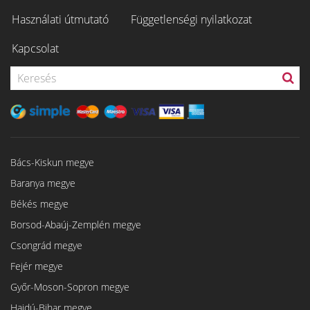
Használati útmutató
Függetlenségi nyilatkozat
Kapcsolat
Bács-Kiskun megye
Baranya megye
Békés megye
Borsod-Abaúj-Zemplén megye
Csongrád megye
Fejér megye
Győr-Moson-Sopron megye
Hajdú-Bihar megye