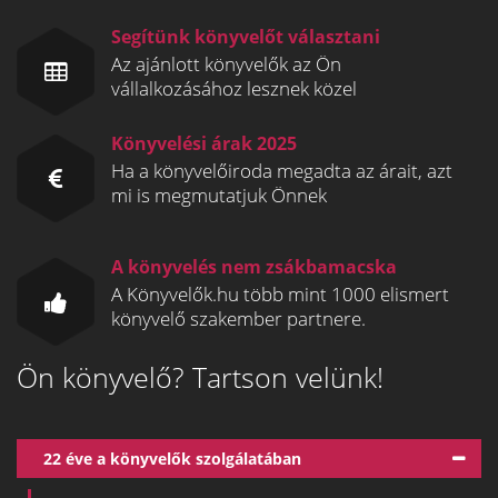
Segítünk könyvelőt választani
Az ajánlott könyvelők az Ön
vállalkozásához lesznek közel
Könyvelési árak 2025
Ha a könyvelőiroda megadta az árait, azt
mi is megmutatjuk Önnek
A könyvelés nem zsákbamacska
A Könyvelők.hu több mint 1000 elismert
könyvelő szakember partnere.
Ön könyvelő? Tartson velünk!
22 éve a könyvelők szolgálatában