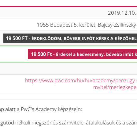
2019.12.10.
1055 Budapest 5. kerület, Bajcsy-Zsilinszky 
19 500 FT
- ÉRDEKLŐDÖM, BŐVEBB INFÓT KÉREK A KÉPZŐHE
19 500 Ft
- Érdekel a kedvezmény, bővebb infót 
https://www.pwc.com/hu/hu/academy/penzugy-
mvitel/merlegkepe
ap alatt a PwC's Academy képzésein:
jogutód nélküli megszűnés számvitele, átalakulások és a szám