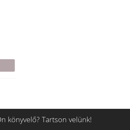
n könyvelő? Tartson velünk!