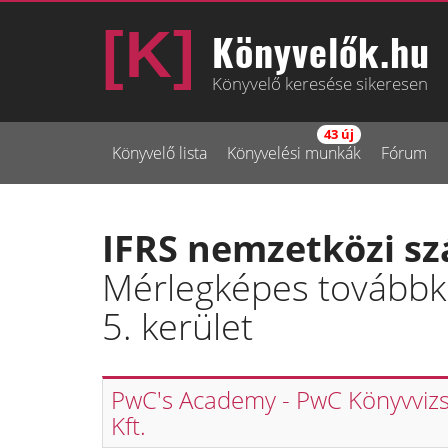
Könyvelők.hu
Könyvelő keresése sikeresen
43 új
Könyvelő lista
Könyvelési munkák
Fórum
IFRS nemzetközi sz
Mérlegképes továbbké
5. kerület
PwC's Academy - PwC Könyvviz
Kft.