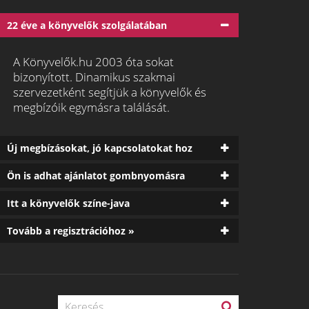
22 éve a könyvelők szolgálatában
A Könyvelők.hu 2003 óta sokat
bizonyított. Dinamikus szakmai
szervezetként segítjük a könyvelők és
megbízóik egymásra találását.
Új megbízásokat, jó kapcsolatokat hoz
Ön is adhat ajánlatot gombnyomásra
Itt a könyvelők színe-java
Tovább a regisztrációhoz »