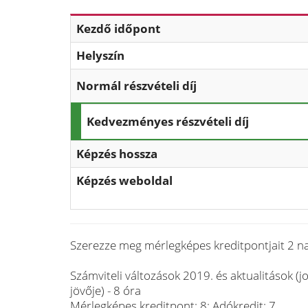
Kezdő időpont
Helyszín
Normál részvételi díj
Kedvezményes részvételi díj
Képzés hossza
Képzés weboldal
Szerezze meg mérlegképes kreditpontjait 2 n
Számviteli változások 2019. és aktualitások (
jövője) - 8 óra
Mérlegképes kreditpont: 8; Adókredit: 7