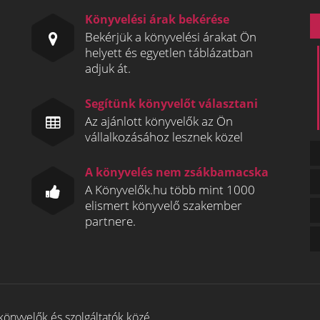
Könyvelési árak bekérése
Bekérjük a könyvelési árakat Ön
helyett és egyetlen táblázatban
adjuk át.
Segítünk könyvelőt választani
Az ajánlott könyvelők az Ön
vállalkozásához lesznek közel
A könyvelés nem zsákbamacska
A Könyvelők.hu több mint 1000
elismert könyvelő szakember
partnere.
könyvelők és szolgáltatók közé