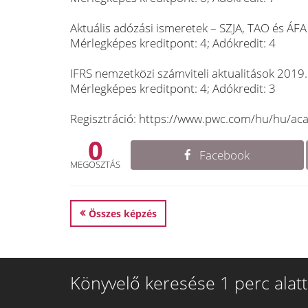
Aktuális adózási ismeretek – SZJA, TAO és ÁFA 
Mérlegképes kreditpont: 4; Adókredit: 4
IFRS nemzetközi számviteli aktualitások 2019. 
Mérlegképes kreditpont: 4; Adókredit: 3
Regisztráció: https://www.pwc.com/hu/hu/ac
0
Facebook
MEGOSZTÁS
Összes képzés
Könyvelő keresése 1 perc alatt