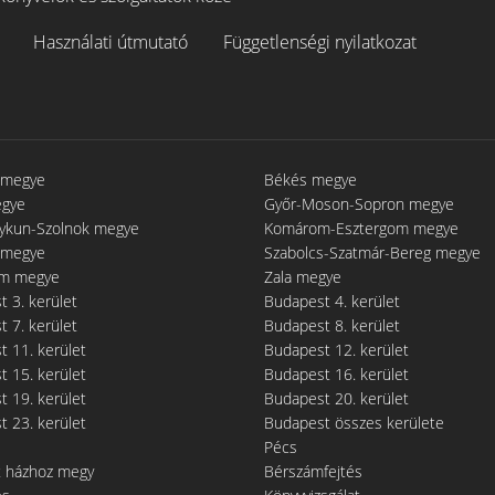
Használati útmutató
Függetlenségi nyilatkozat
 megye
Békés megye
egye
Győr-Moson-Sopron megye
gykun-Szolnok megye
Komárom-Esztergom megye
 megye
Szabolcs-Szatmár-Bereg megye
m megye
Zala megye
 3. kerület
Budapest 4. kerület
 7. kerület
Budapest 8. kerület
 11. kerület
Budapest 12. kerület
 15. kerület
Budapest 16. kerület
 19. kerület
Budapest 20. kerület
 23. kerület
Budapest összes kerülete
Pécs
t házhoz megy
Bérszámfejtés