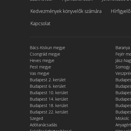
Kedvezmények könyvelők számára
Hírfigyelő
Kapcsolat
Bács-Kiskun megye
Baranya
Csongrád megye
Fejér m
Heves megye
Jász-Na
Pest megye
Somogy
Vas megye
Veszpré
Budapest 2. kerület
Budapest
Budapest 6. kerület
Budapest
Budapest 10. kerület
Budapest
Budapest 14. kerület
Budapest
Budapest 18. kerület
Budapest
Budapest 22. kerület
Budapest
Szeged
Miskolc
Adótanácsadás
Anyagér