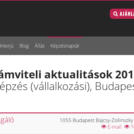
AJÁNL
Interjú
Blog
Állás
Képzésnaptár
ámviteli aktualitások 201
pzés (vállalkozási), Budape
sgáló
1055 Budapest Bajcsy-Zsilinszky 
E-mail
T