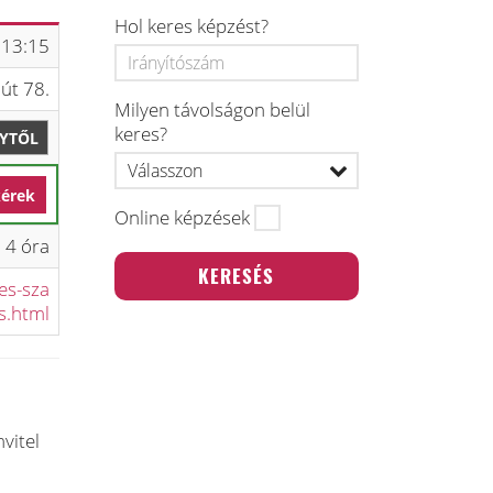
Hol keres képzést?
 13:15
út 78.
Milyen távolságon belül
keres?
LYTŐL
kérek
Online képzések
4 óra
es-sza
s.html
vitel