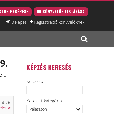
ATOK BEKÉRÉSE
KÖNYVELŐK LISTÁZÁSA
Belépés
Regisztráció könyvelőknek
9.
KÉPZÉS KERESÉS
st
Kulcsszó
Keresett kategória
út 78.
elefon