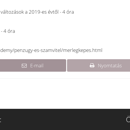
változások a 2019-es évtől - 4 óra
- 4 óra
ademy/penzugy-es-szamvitel/merlegkepes.html
E-mail
Nyomtatás
:
Ö