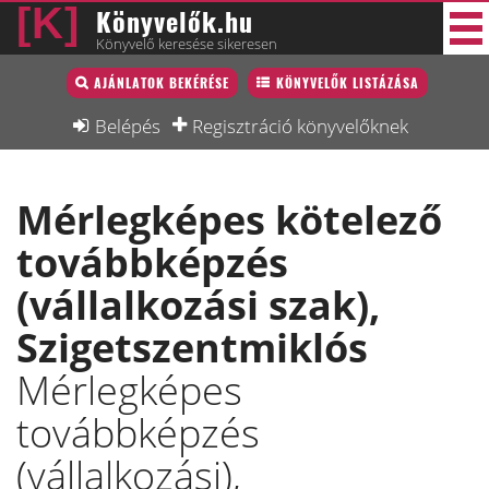
Könyvelők.hu
Könyvelő keresése sikeresen
Könyvelő lista
AJÁNLATOK BEKÉRÉSE
KÖNYVELŐK LISTÁZÁSA
29 új
Könyvelési munkák
Belépés
Regisztráció könyvelőknek
Fórum
Mérlegképes kötelező
Interjú
továbbképzés
Blog
(vállalkozási szak),
Állás
Szigetszentmiklós
Képzésnaptár
Mérlegképes
továbbképzés
(vállalkozási),