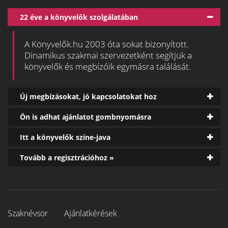
22 éve a könyvelők szolgálatában
A Könyvelők.hu 2003 óta sokat bizonyított.
Dinamikus szakmai szervezetként segítjük a
könyvelők és megbízóik egymásra találását.
Új megbízásokat, jó kapcsolatokat hoz
Ön is adhat ajánlatot gombnyomásra
Itt a könyvelők színe-java
Tovább a regisztrációhoz »
Szaknévsor
Ajánlatkérések