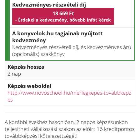
Kedvezményes részvételi díj
18 669 Ft
- Érdekel a kedvezmény, bővebb infót kérek
A konyvelok.hu tagjainak nyújtott
kedvezmény
Kedvezményes részvételi díj, és kedvezményes árú
(opcionális) szakkönyv
Képzés hossza
2 nap
Képzés weboldal
http://www.novoschool.hu/merlegkepes-tovabbkepz
es
A korábbi évekhez hasonlóan, 2 napos képzésünkön
teljesítheti vállalkozási szakon az előírt 16 kreditpontos
továbbképzési kötelezettségét!