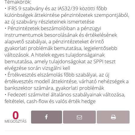
Témakörök:
• IFRS 9 szabvány és az IAS32/39 közötti főbb
különbségek áttekintése pénzintézetek szempontjából,
az új szabvány részleteinek ismertetése
• Pénzintézetek beszámolóiban a pénzügyi
instrumentumok besorolásának és értékelésének
alapvető szabályai, a pénzintézeteket érintő
gyakorlati problémák bemutatása, legjelentősebb
változások. A hitelek egyes tulajdonságainak
bemutatása, amely tulajdonságokat az SPPI teszt
elvégzése során vizsgálni kell
• Értékvesztés elszámolás főbb szabályai, az új
értékvesztés modell áttekintése, várható nehézségek a
bankszektor számára, gyakorlati problémák
• Fedezeti számvitel általános szabályainak változása,
feltételei, cash-flow és valós érték hedge
0
MEGOSZTÁS