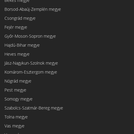
Békés megye
Borsod-Abaúj-Zemplén megye
Csongrád megye
Fejér megye
Győr-Moson-Sopron megye
Hajdú-Bihar megye
Heves megye
Jász-Nagykun-Szolnok megye
Komárom-Esztergom megye
Nógrád megye
Pest megye
Somogy megye
Szabolcs-Szatmár-Bereg megye
Tolna megye
Vas megye