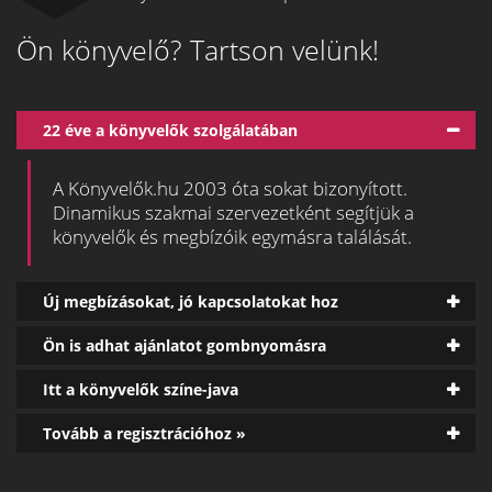
Ön könyvelő? Tartson velünk!
22 éve a könyvelők szolgálatában
A Könyvelők.hu 2003 óta sokat bizonyított.
Dinamikus szakmai szervezetként segítjük a
könyvelők és megbízóik egymásra találását.
Új megbízásokat, jó kapcsolatokat hoz
Ön is adhat ajánlatot gombnyomásra
Itt a könyvelők színe-java
Tovább a regisztrációhoz »