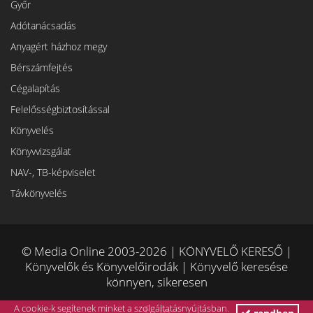
Győr
Adótanácsadás
Anyagért házhoz megy
Bérszámfejtés
Cégalapítás
Felelősségbiztosítással
Könyvelés
Könyvvizsgálat
NAV-, TB-képviselet
Távkönyvelés
© Media Online 2003-2026 | KÖNYVELŐ KERESŐ |
Könyvelők és Könyvelőirodák | Könyvelő keresése
könnyen, sikeresen
A cookie-k segítenek minket a szolgáltatásnyújtásban.