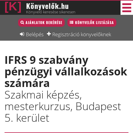
Könyvelők.hu
Könyvelő keresése sikeresen
Könyvelő lista
AJÁNLATOK BEKÉRÉSE
KÖNYVELŐK LISTÁZÁSA
33 új
Könyvelési munkák
Belépés
Regisztráció könyvelőknek
Fórum
IFRS 9 szabvány
Interjú
pénzügyi vállalkozások
Blog
számára
Állás
Szakmai képzés,
Képzésnaptár
mesterkurzus, Budapest
5. kerület