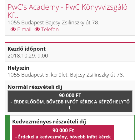
PwC's Academy - PwC Könyvvizsgáló
Kft.
1055 Budapest Bajcsy-Zsilinszky út 78.
E-mail
Telefon
Kezdő időpont
2018.10.29. 9:00
Helyszín
1055 Budapest 5. kerület, Bajcsy-Zsilinszky út 78.
Normál részvételi díj
90 000 FT
- ÉRDEKLŐDÖM, BŐVEBB INFÓT KÉREK A KÉPZŐHELYTŐ
L
Kedvezményes részvételi díj
90 000 Ft
- Érdekel a kedvezmény, bővebb infót kérek