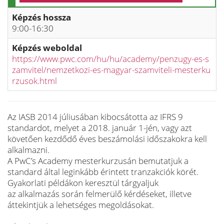
Képzés hossza
9:00-16:30
Képzés weboldal
https://www.pwc.com/hu/hu/academy/penzugy-es-s
zamvitel/nemzetkozi-es-magyar-szamviteli-mesterku
rzusok.html
Az IASB 2014 júliusában kibocsátotta az IFRS 9
standardot, melyet a 2018. január 1-jén, vagy azt
követően kezdődő éves beszámolási időszakokra kell
alkalmazni.
A PwC’s Academy mesterkurzusán bemutatjuk a
standard által leginkább érintett tranzakciók körét.
Gyakorlati példákon keresztül tárgyaljuk
az alkalmazás során felmerülő kérdéseket, illetve
áttekintjük a lehetséges megoldásokat.