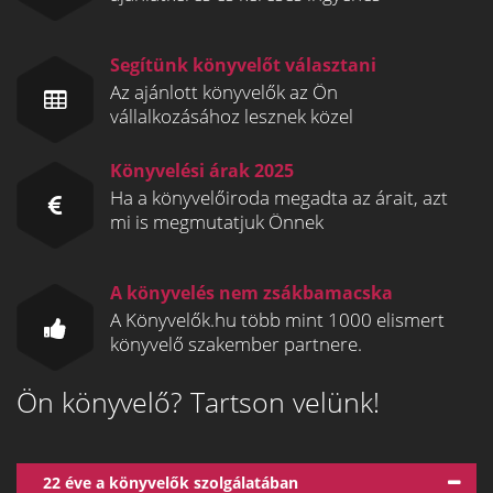
Segítünk könyvelőt választani
Az ajánlott könyvelők az Ön
vállalkozásához lesznek közel
Könyvelési árak 2025
Ha a könyvelőiroda megadta az árait, azt
mi is megmutatjuk Önnek
A könyvelés nem zsákbamacska
A Könyvelők.hu több mint 1000 elismert
könyvelő szakember partnere.
Ön könyvelő? Tartson velünk!
22 éve a könyvelők szolgálatában