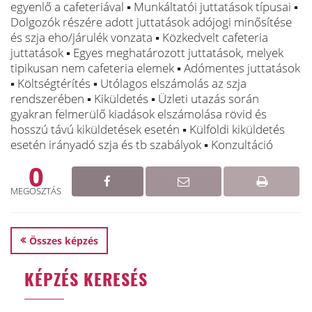
egyenlő a cafeteriával ▪ Munkáltatói juttatások típusai ▪
Dolgozók részére adott juttatások adójogi minősítése
és szja eho/járulék vonzata ▪ Közkedvelt cafeteria
juttatások ▪ Egyes meghatározott juttatások, melyek
tipikusan nem cafeteria elemek ▪ Adómentes juttatások
▪ Költségtérítés ▪ Utólagos elszámolás az szja
rendszerében ▪ Kiküldetés ▪ Üzleti utazás során
gyakran felmerülő kiadások elszámolása rövid és
hosszú távú kiküldetések esetén ▪ Külföldi kiküldetés
esetén irányadó szja és tb szabályok ▪ Konzultáció
0
MEGOSZTÁS
Összes képzés
KÉPZÉS KERESÉS