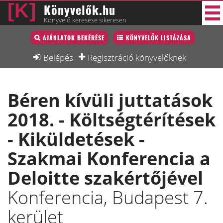
Könyvelők.hu
Könyvelő keresése sikeresen
Könyvelő lista
AJÁNLATOK BEKÉRÉSE
KÖNYVELŐK LISTÁZÁSA
29 új
Könyvelési munkák
Belépés
Regisztráció könyvelőknek
Fórum
Béren kívüli juttatások
Interjú
2018. - Költségtérítések
Blog
- Kiküldetések -
Állás
Szakmai Konferencia a
Képzésnaptár
Deloitte szakértőjével
Konferencia, Budapest 7.
kerület