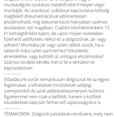
munkavégzés szokásos helyétől eltérő helyen végzi
munkáját. Az utazással, szállással kapcsolatos költség
megfelelő dokumentációval adómentesen
elszámolható, míg dokumentáció hiányában számos
kockázatot rejt magában. Csábító kilométerenként 15
Ft költségtérítést kapni, de vajon milyen esetekben
fizethető adófizetés nélkül ez a dolgozónak. Jár vagy
adható? Munkába jár vagy üzleti célból utazik, ha a
lakásról indul üzleti partnerhez? Kiküldetés
elrendelése, vagy külföldi út utólagos elszámolása?
Számos további kérdés merül fel e témakörrel
kapcsolatosan.
-------------
Előadásunk során tematikusan dolgozzuk fel az egyes
fogalmakat, a kifizetések minősítését adójogi
szempontból és azok adókövetkezményeit különös
figyelemmel nem csak a belföldi, hanem a külföldi
kiküldetések kapcsán felmerülő sajátosságokra is.
-------------
TÉMAKÖRÖK: Dolgozói juttatások rendszere, mely nem