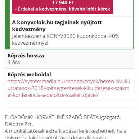
17 940 Ft
- Érdekel a kedvezmény, bővebb infót kérek
A konyvelok.hu tagjainak nyújtott
kedvezmény
Jelentkezzen a KONYV3030 kuponkóddal 40%
kedvezménnyel!
Képzés hossza
4 óra
Képzés weboldal
https://systemmedia.hu/rendezvenyek/beren-kivuli-j
uttatasok-2018-koltsegteritesek-kikuldetesek-szakm
ai-konferencia-a-deloitte-szakertojevel/
ELŐADÓNK: HORVÁTHNÉ SZABÓ BEÁTA igazgató,
Deloitte Zrt.
A munkáltatónak extra kiadásai keletkezhetnek, ha a
dolgozó a lakóhelyétől távol dolgozik, vagy a