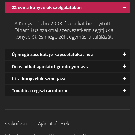
22 éve a könyvelők szolgálatában
A Könyvelők.hu 2003 óta sokat bizonyított.
Dinamikus szakmai szervezetként segítjük a
könyvelők és megbízóik egymásra találását.
Új megbízásokat, jó kapcsolatokat hoz
Ön is adhat ajánlatot gombnyomásra
Itt a könyvelők színe-java
Tovább a regisztrációhoz »
Szaknévsor
Ajánlatkérések