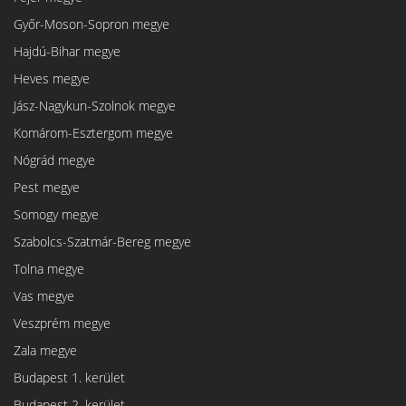
Győr-Moson-Sopron megye
Hajdú-Bihar megye
Heves megye
Jász-Nagykun-Szolnok megye
Komárom-Esztergom megye
Nógrád megye
Pest megye
Somogy megye
Szabolcs-Szatmár-Bereg megye
Tolna megye
Vas megye
Veszprém megye
Zala megye
Budapest 1. kerület
Budapest 2. kerület