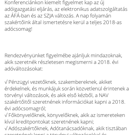
Konferenciánkon kiemelt figyelmet kap az új
adóigazgatási eljárás, az elektronikus adatszolgáltatás
az ÁFÁ-ban és az SZJA változás. A nap folyamán
szakértőink által ismertetésre kerül a teljes 2018-as
adócsomag!
Rendezvényünket figyelmébe ajánljuk mindazoknak,
akik szeretnék részletesen megismerni a 2018. évi
adóváltozásokat:
√ Pénzügyi vezetőknek, szakembereknek, akiket
érdekelnek, és munkájuk során közvetlenül érintenek a
törvényi változások, és akik első kézből, a NAV
szakértőitől szeretnének információkat kapni a 2018.
évi adócsomagról;
√ Főkönyvelőknek, könyvelőknek, akik az ismereteken
kívül kreditpontokat szeretnének kapni;
√ Adószakértőknek, Adótanácsadóknak, akik tisztában
szeretnének lenni a törvényi változásokkal és