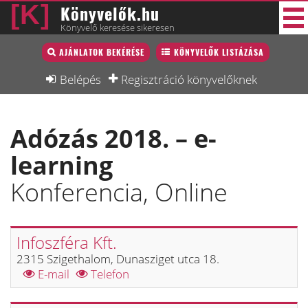
Könyvelők.hu
Könyvelő keresése sikeresen
Könyvelő lista
AJÁNLATOK BEKÉRÉSE
KÖNYVELŐK LISTÁZÁSA
31 új
Könyvelési munkák
Belépés
Regisztráció könyvelőknek
Fórum
Adózás 2018. – e-
Interjú
learning
Blog
Konferencia, Online
Állás
Képzésnaptár
Infoszféra Kft.
2315 Szigethalom, Dunasziget utca 18.
E-mail
Telefon