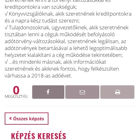
kreditpontokra van szükségük;
√ Könyvvizsgálóknak, akik szeretnének kreditpontokra
és a napra kész tudást szerezni;
√ Tulajdonosoknak, ügyvezetőknek, akik szeretnének
tisztában lenni a cégük működését befolyásoló
adótörvény-változásokkal, szeretnének legálisan, az
adótörvények betartásával a lehető legoptimálisabb
helyzetet kialakítani a cég működése tekintetében;
√ …és mindenki másnak, akik információkat
szeretnének és akiknek fontos, hogy felkészülten
várhassa a 2018-as adóévet.
0
MEGOSZTÁS
Összes képzés
KÉPZÉS KERESÉS