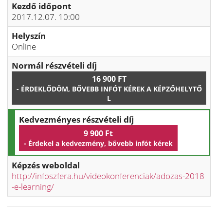
Kezdő időpont
2017.12.07. 10:00
Helyszín
Online
Normál részvételi díj
16 900 FT
- ÉRDEKLŐDÖM, BŐVEBB INFÓT KÉREK A KÉPZŐHELYTŐ
L
Kedvezményes részvételi díj
9 900 Ft
- Érdekel a kedvezmény, bővebb infót kérek
Képzés weboldal
http://infoszfera.hu/videokonferenciak/adozas-2018
-e-learning/