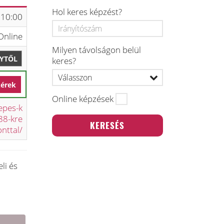
Hol keres képzést?
 10:00
Online
Milyen távolságon belül
LYTŐL
keres?
kérek
Online képzések
epes-k
88-kre
onttal/
li és