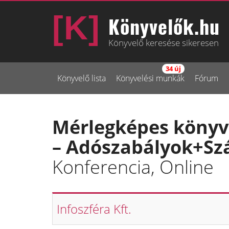
Könyvelők.hu
Könyvelő keresése sikeresen
34 új
Könyvelő lista
Könyvelési munkák
Fórum
Mérlegképes könyv
– Adószabályok+Szá
Konferencia, Online
Infoszféra Kft.