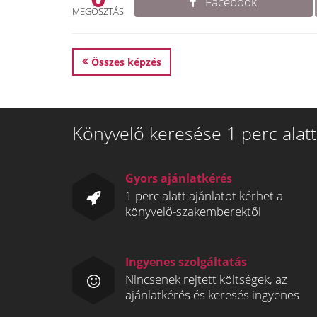
Facebook
MEGOSZTÁS
Összes képzés
Könyvelő keresése 1 perc alatt
Gyors ajánlatkérés
1 perc alatt ajánlatot kérhet a
könyvelő-szakemberektől
Ingyenes szolgáltatás
Nincsenek rejtett költségek, az
ajánlatkérés és keresés ingyenes