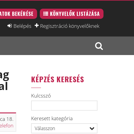
ATOK BEKÉRÉSE
KÖNYVELŐK LISTÁZÁSA
Belépés
Regisztráció könyvelőknek
ag
KÉPZÉS KERESÉS
al
Kulcsszó
Keresett kategória
ca 18.
elefon