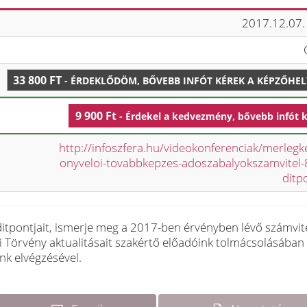
2017.12.07.
33 800 FT
- ÉRDEKLŐDÖM, BŐVEBB INFÓT KÉREK A KÉPZŐHE
9 900 Ft
- Érdekel a kedvezmény, bővebb infót 
http://infoszfera.hu/videokonferenciak/merlegk
onyveloi-tovabbkepzes-adoszabalyokszamvitel-
ditp
itpontjait, ismerje meg a 2017-ben érvényben lévő számvite
i Törvény aktualitásait szakértő előadóink tolmácsolásában
nk elvégzésével.