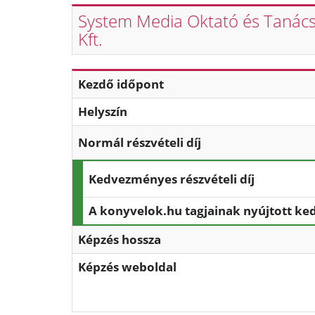
System Media Oktató és Tanác
Kft.
Kezdő időpont
Helyszín
Normál részvételi díj
Kedvezményes részvételi díj
A konyvelok.hu tagjainak nyújtott k
Képzés hossza
Képzés weboldal