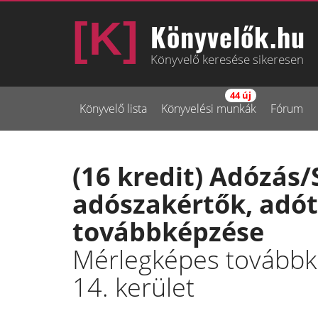
Könyvelők.hu
Könyvelő keresése sikeresen
44 új
Könyvelő lista
Könyvelési munkák
Fórum
(16 kredit) Adózás/
adószakértők, adó
továbbképzése
Mérlegképes továbbké
14. kerület