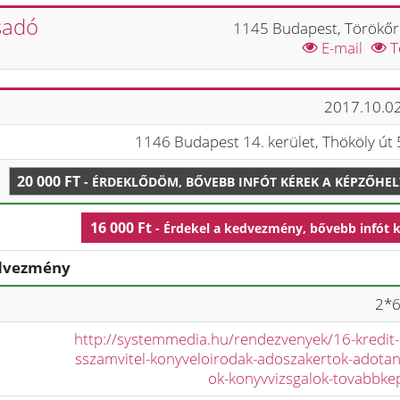
sadó
1145 Budapest, Törökőr 
E-mail
T
2017.10.02
1146 Budapest 14. kerület, Thököly út 
20 000 FT
- ÉRDEKLŐDÖM, BŐVEBB INFÓT KÉREK A KÉPZŐHE
16 000 Ft
- Érdekel a kedvezmény, bővebb infót 
edvezmény
2*6
http://systemmedia.hu/rendezvenyek/16-kredit
sszamvitel-konyveloirodak-adoszakertok-adota
ok-konyvvizsgalok-tovabbke