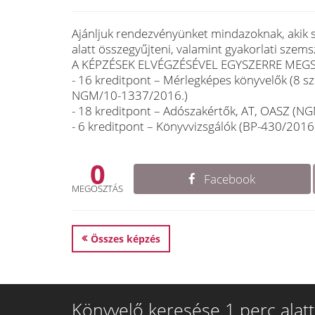
Ajánljuk rendezvényünket mindazoknak, akik s
alatt összegyűjteni, valamint gyakorlati szem
A KÉPZÉSEK ELVÉGZÉSÉVEL EGYSZERRE MEG
- 16 kreditpont – Mérlegképes könyvelők (8 
NGM/10-1337/2016.)
- 18 kreditpont – Adószakértők, AT, OASZ 
- 6 kreditpont – Könyvvizsgálók (BP-430/2016
0
Facebook
MEGOSZTÁS
Összes képzés
Könyvelő keresése 1 perc alatt