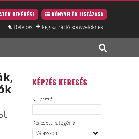
ATOK BEKÉRÉSE
KÖNYVELŐK LISTÁZÁSA
Belépés
Regisztráció könyvelőknek
ák,
KÉPZÉS KERESÉS
ók
Kulcsszó
st
Keresett kategória