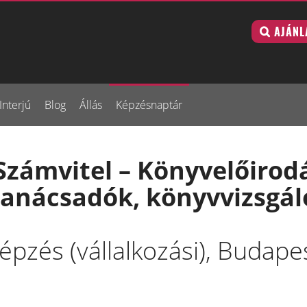
AJÁNL
Interjú
Blog
Állás
Képzésnaptár
Számvitel – Könyvelőirod
tanácsadók, könyvvizsgál
pzés (vállalkozási), Budape