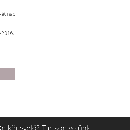
két nap
/2016.,
n könyvelő? Tartson velünk!