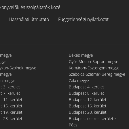
könyvelők és szolgáltatók közé
Használati útmutató
Függetlenségi nyilatkozat
 megye
Békés megye
egye
Győr-Moson-Sopron megye
gykun-Szolnok megye
Komárom-Esztergom megye
 megye
Szabolcs-Szatmár-Bereg megye
m megye
Zala megye
 3. kerület
Budapest 4. kerület
 7. kerület
Budapest 8. kerület
 11. kerület
Budapest 12. kerület
 15. kerület
Budapest 16. kerület
 19. kerület
Budapest 20. kerület
 23. kerület
Budapest összes kerülete
Pécs