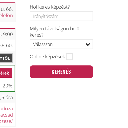
Hol keres képzést?
u. 66.
elefon
Milyen távolságon belül
. 9:00
keres?
58-60.
Online képzések
LYTŐL
kérek
20%
,5 óra
-adoza
nacsad
pzese/