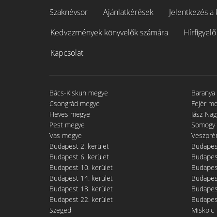
Szaknévsor
Ajánlatkérések
Jelentkezés a 
Kedvezmények könyvelők számára
Hírfigyelő
Kapcsolat
Bács-Kiskun megye
Baranya
Csongrád megye
Fejér m
Heves megye
Jász-Na
Pest megye
Somogy
Vas megye
Veszpré
Budapest 2. kerület
Budapest
Budapest 6. kerület
Budapest
Budapest 10. kerület
Budapest
Budapest 14. kerület
Budapest
Budapest 18. kerület
Budapest
Budapest 22. kerület
Budapest
Szeged
Miskolc