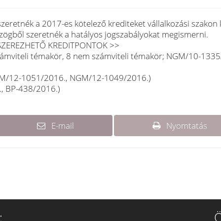
zeretnék a 2017-es kötelező krediteket vállalkozási szakon 
szögből szeretnék a hatályos jogszabályokat megismerni.
SZEREZHETŐ KREDITPONTOK >>
számviteli témakör, 8 nem számviteli témakör; NGM/10-1335
(NGM/12-1051/2016., NGM/12-1049/2016.)
., BP-438/2016.)
E-mail
Nyomtatás
:
Ö