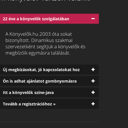
22 éve a könyvelők szolgálatában
A Könyvelők.hu 2003 óta sokat
bizonyított. Dinamikus szakmai
szervezetként segítjük a könyvelők és
megbízóik egymásra találását.
Új megbízásokat, jó kapcsolatokat hoz
Ön is adhat ajánlatot gombnyomásra
Itt a könyvelők színe-java
Tovább a regisztrációhoz »