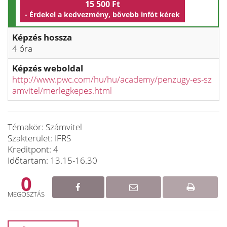
15 500 Ft
- Érdekel a kedvezmény, bővebb infót kérek
Képzés hossza
4 óra
Képzés weboldal
http://www.pwc.com/hu/hu/academy/penzugy-es-sz
amvitel/merlegkepes.html
Témakör: Számvitel
Szakterület: IFRS
Kreditpont: 4
Időtartam: 13.15-16.30
0
MEGOSZTÁS