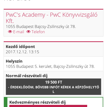
PwC's Academy - PwC Könyvvizsgáló
Kft.
1055 Budapest Bajcsy-Zsilinszky út 78.
E-mail
Telefon
Kezdő időpont
2017.12.12. 13:15
Helyszín
1055 Budapest 5. kerület, Bajcsy-Zsilinszky út 78.
Normál részvételi díj
19 500 FT
- ÉRDEKLŐDÖM, BŐVEBB INFÓT KÉREK A KÉPZŐHELYTŐ
L
Kedvezményes részvételi díj