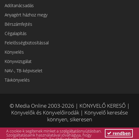
Adótanácsadás
Anyagért házhoz megy
Bérszámfejtés
Cégalapítás
Felelősségbiztosítással
Könyvelés
Könyvvizsgálat
NAV-, TB-képviselet
Távkönyvelés
© Media Online 2003-2026 | KÖNYVELŐ KERESŐ |
Könyvelők és Könyvelőirodák | Könyvelő keresése
könnyen, sikeresen
A cookie-k segítenek minket a szolgáltatásnyújtásban.
rendben
Szolgáltatásaink használatával jóváhagyja, hogy