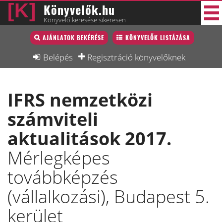
Könyvelők.hu
Könyvelő keresése sikeresen
Könyvelő lista
AJÁNLATOK BEKÉRÉSE
KÖNYVELŐK LISTÁZÁSA
29 új
Könyvelési munkák
Belépés
Regisztráció könyvelőknek
Fórum
IFRS nemzetközi
Interjú
számviteli
Blog
aktualitások 2017.
Állás
Mérlegképes
Képzésnaptár
továbbképzés
(vállalkozási), Budapest 5.
kerület