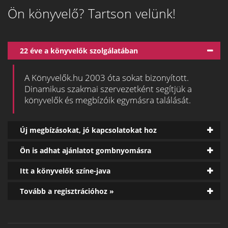
Ön könyvelő? Tartson velünk!
22 éve a könyvelők szolgálatában
A Könyvelők.hu 2003 óta sokat bizonyított.
Dinamikus szakmai szervezetként segítjük a
könyvelők és megbízóik egymásra találását.
Új megbízásokat, jó kapcsolatokat hoz
Ön is adhat ajánlatot gombnyomásra
Itt a könyvelők színe-java
Tovább a regisztrációhoz »