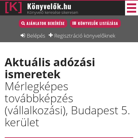
Könyvelők.hu
Könyvelő keresése sikeresen
Könyvelő lista
AJÁNLATOK BEKÉRÉSE
KÖNYVELŐK LISTÁZÁSA
35 új
Könyvelési munkák
Belépés
Regisztráció könyvelőknek
Fórum
Aktuális adózási
Interjú
ismeretek
Blog
Mérlegképes
Állás
továbbképzés
Képzésnaptár
(vállalkozási), Budapest 5.
kerület