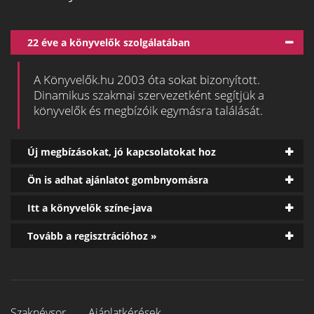
22 éve a könyvelők szolgálatában
A Könyvelők.hu 2003 óta sokat bizonyított.
Dinamikus szakmai szervezetként segítjük a
könyvelők és megbízóik egymásra találását.
Új megbízásokat, jó kapcsolatokat hoz
Ön is adhat ajánlatot gombnyomásra
Itt a könyvelők színe-java
Tovább a regisztrációhoz »
Szaknévsor
Ajánlatkérések