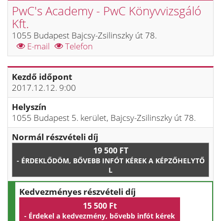
PwC's Academy - PwC Könyvvizsgáló
Kft.
1055 Budapest Bajcsy-Zsilinszky út 78.
E-mail
Telefon
Kezdő időpont
2017.12.12. 9:00
Helyszín
1055 Budapest 5. kerület, Bajcsy-Zsilinszky út 78.
Normál részvételi díj
19 500 FT
- ÉRDEKLŐDÖM, BŐVEBB INFÓT KÉREK A KÉPZŐHELYTŐ
L
Kedvezményes részvételi díj
15 500 Ft
- Érdekel a kedvezmény, bővebb infót kérek