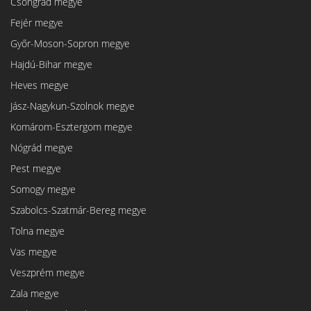
Csongrád megye
Fejér megye
Győr-Moson-Sopron megye
Hajdú-Bihar megye
Heves megye
Jász-Nagykun-Szolnok megye
Komárom-Esztergom megye
Nógrád megye
Pest megye
Somogy megye
Szabolcs-Szatmár-Bereg megye
Tolna megye
Vas megye
Veszprém megye
Zala megye