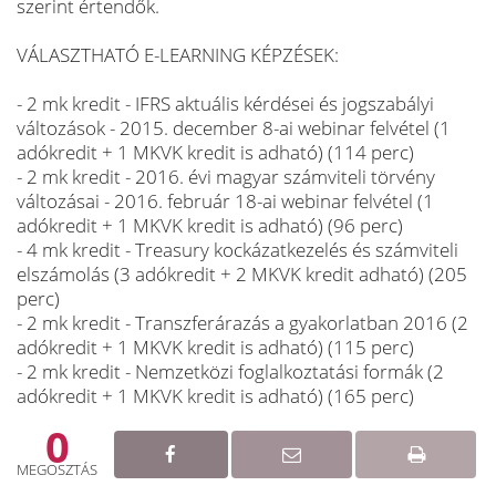
szerint értendők.
VÁLASZTHATÓ E-LEARNING KÉPZÉSEK:
- 2 mk kredit - IFRS aktuális kérdései és jogszabályi
változások - 2015. december 8-ai webinar felvétel (1
adókredit + 1 MKVK kredit is adható) (114 perc)
- 2 mk kredit - 2016. évi magyar számviteli törvény
változásai - 2016. február 18-ai webinar felvétel (1
adókredit + 1 MKVK kredit is adható) (96 perc)
- 4 mk kredit - Treasury kockázatkezelés és számviteli
elszámolás (3 adókredit + 2 MKVK kredit adható) (205
perc)
- 2 mk kredit - Transzferárazás a gyakorlatban 2016 (2
adókredit + 1 MKVK kredit is adható) (115 perc)
- 2 mk kredit - Nemzetközi foglalkoztatási formák (2
adókredit + 1 MKVK kredit is adható) (165 perc)
0
MEGOSZTÁS