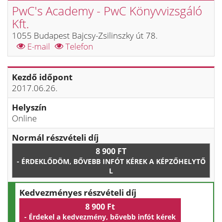
PwC's Academy - PwC Könyvvizsgáló
Kft.
1055 Budapest Bajcsy-Zsilinszky út 78.
E-mail
Telefon
Kezdő időpont
2017.06.26.
Helyszín
Online
Normál részvételi díj
8 900 FT
- ÉRDEKLŐDÖM, BŐVEBB INFÓT KÉREK A KÉPZŐHELYTŐ
L
Kedvezményes részvételi díj
8 900 Ft
- Érdekel a kedvezmény, bővebb infót kérek