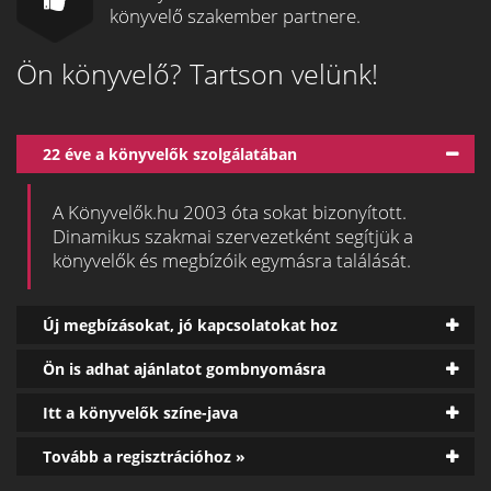
könyvelő szakember partnere.
Ön könyvelő? Tartson velünk!
22 éve a könyvelők szolgálatában
A Könyvelők.hu 2003 óta sokat bizonyított.
Dinamikus szakmai szervezetként segítjük a
könyvelők és megbízóik egymásra találását.
Új megbízásokat, jó kapcsolatokat hoz
Ön is adhat ajánlatot gombnyomásra
Itt a könyvelők színe-java
Tovább a regisztrációhoz »