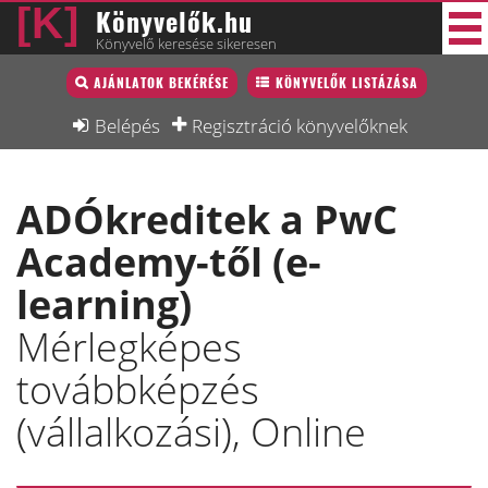
Könyvelők.hu
Könyvelő keresése sikeresen
Könyvelő lista
AJÁNLATOK BEKÉRÉSE
KÖNYVELŐK LISTÁZÁSA
38 új
Könyvelési munkák
Belépés
Regisztráció könyvelőknek
Fórum
ADÓkreditek a PwC
Interjú
Academy-től (e-
Blog
learning)
Állás
Mérlegképes
Képzésnaptár
továbbképzés
(vállalkozási), Online