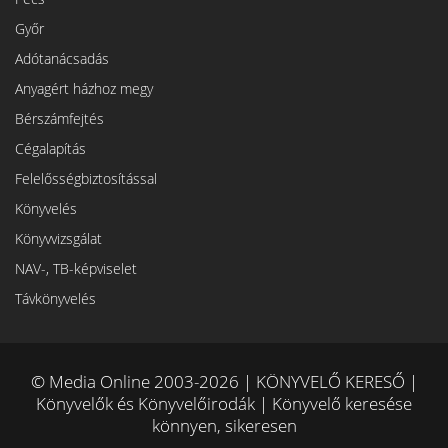
Győr
Adótanácsadás
Anyagért házhoz megy
Bérszámfejtés
Cégalapítás
Felelősségbiztosítással
Könyvelés
Könyvvizsgálat
NAV-, TB-képviselet
Távkönyvelés
© Media Online 2003-2026 | KÖNYVELŐ KERESŐ |
Könyvelők és Könyvelőirodák | Könyvelő keresése
könnyen, sikeresen