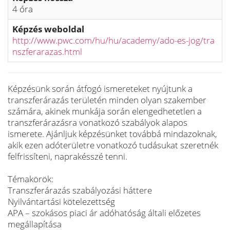
4 óra
Képzés weboldal
http://www.pwc.com/hu/hu/academy/ado-es-jog/tra
nszferarazas.html
Képzésünk során átfogó ismereteket nyújtunk a
transzferárazás területén minden olyan szakember
számára, akinek munkája során elengedhetetlen a
transzferárazásra vonatkozó szabályok alapos
ismerete. Ajánljuk képzésünket továbbá mindazoknak,
akik ezen adóterületre vonatkozó tudásukat szeretnék
felfrissíteni, naprakésszé tenni.
Témakörök:
Transzferárazás szabályozási háttere
Nyilvántartási kötelezettség
APA – szokásos piaci ár adóhatóság általi előzetes
megállapítása