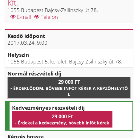
Kft.
1055 Budapest Bajcsy-Zsilinszky út 78.
E-mail
Telefon
Kezdő időpont
2017.03.24. 9:00
Helyszín
1055 Budapest 5. kerület, Bajcsy-Zsilinszky út 78.
Normál részvételi díj
29 000 FT
- ÉRDEKLŐDÖM, BŐVEBB INFÓT KÉREK A KÉPZŐHELYTŐ
L
Kedvezményes részvételi díj
29 000 Ft
- Érdekel a kedvezmény, bővebb infót kérek
Képzés hossza