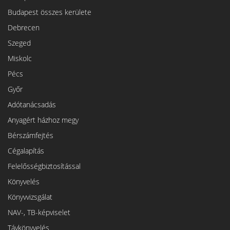
Budapest összes kerülete
Debrecen
Szeged
Miskolc
Pécs
Győr
Adótanácsadás
Anyagért házhoz megy
Bérszámfejtés
Cégalapítás
Felelősségbiztosítással
Könyvelés
Könyvvizsgálat
NAV-, TB-képviselet
Távkönyvelés