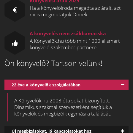
Könyvelési árak 2025
Ha a könyvelőiroda megadta az árait, azt
mi is megmutatjuk Önnek
A könyvelés nem zsákbamacska
A Könyvelők.hu több mint 1000 elismert
könyvelő szakember partnere.
Ön könyvelő? Tartson velünk!
22 éve a könyvelők szolgálatában
A Könyvelők.hu 2003 óta sokat bizonyított.
Dinamikus szakmai szervezetként segítjük a
könyvelők és megbízóik egymásra találását.
Új megbízásokat, jó kapcsolatokat hoz