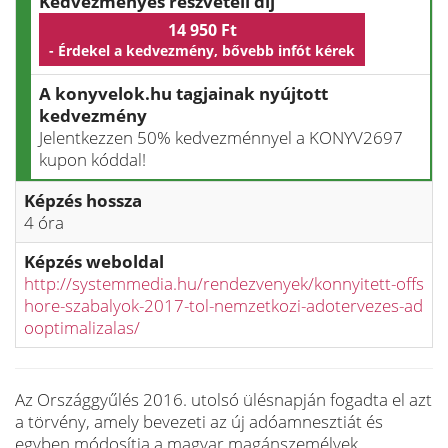
Kedvezményes részvételi díj
14 950 Ft
- Érdekel a kedvezmény, bővebb infót kérek
A konyvelok.hu tagjainak nyújtott
kedvezmény
Jelentkezzen 50% kedvezménnyel a KONYV2697
kupon kóddal!
Képzés hossza
4 óra
Képzés weboldal
http://systemmedia.hu/rendezvenyek/konnyitett-offs
hore-szabalyok-2017-tol-nemzetkozi-adotervezes-ad
ooptimalizalas/
Az Országgyűlés 2016. utolsó ülésnapján fogadta el azt
a törvény, amely bevezeti az új adóamnesztiát és
egyben módosítja a magyar magánszemélyek