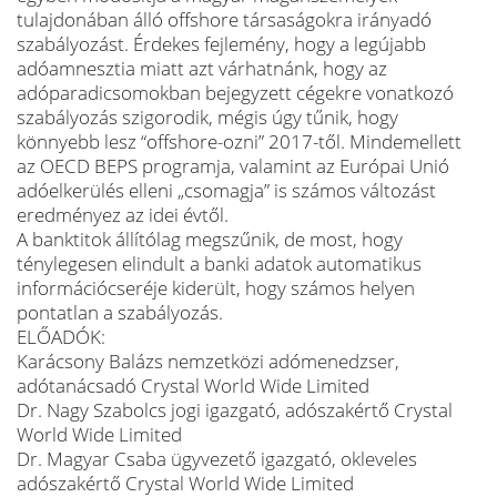
tulajdonában álló offshore társaságokra irányadó
szabályozást. Érdekes fejlemény, hogy a legújabb
adóamnesztia miatt azt várhatnánk, hogy az
adóparadicsomokban bejegyzett cégekre vonatkozó
szabályozás szigorodik, mégis úgy tűnik, hogy
könnyebb lesz “offshore-ozni” 2017-től. Mindemellett
az OECD BEPS programja, valamint az Európai Unió
adóelkerülés elleni „csomagja” is számos változást
eredményez az idei évtől.
A banktitok állítólag megszűnik, de most, hogy
ténylegesen elindult a banki adatok automatikus
információcseréje kiderült, hogy számos helyen
pontatlan a szabályozás.
ELŐADÓK:
Karácsony Balázs nemzetközi adómenedzser,
adótanácsadó Crystal World Wide Limited
Dr. Nagy Szabolcs jogi igazgató, adószakértő Crystal
World Wide Limited
Dr. Magyar Csaba ügyvezető igazgató, okleveles
adószakértő Crystal World Wide Limited