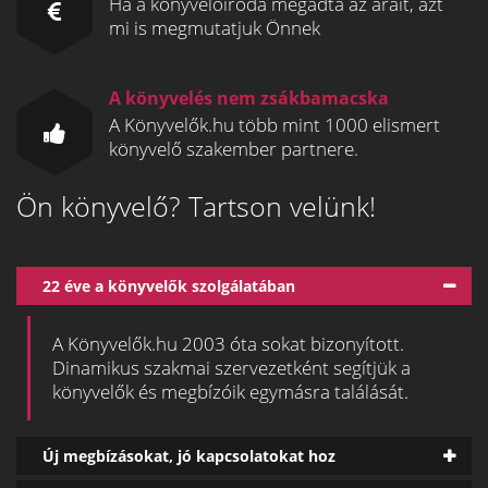
Ha a könyvelőiroda megadta az árait, azt
mi is megmutatjuk Önnek
A könyvelés nem zsákbamacska
A Könyvelők.hu több mint 1000 elismert
könyvelő szakember partnere.
Ön könyvelő? Tartson velünk!
22 éve a könyvelők szolgálatában
A Könyvelők.hu 2003 óta sokat bizonyított.
Dinamikus szakmai szervezetként segítjük a
könyvelők és megbízóik egymásra találását.
Új megbízásokat, jó kapcsolatokat hoz