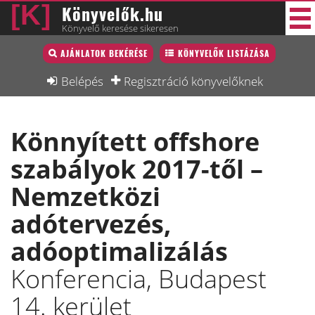
Könyvelők.hu
Könyvelő keresése sikeresen
Könyvelő lista
AJÁNLATOK BEKÉRÉSE
KÖNYVELŐK LISTÁZÁSA
34 új
Könyvelési munkák
Belépés
Regisztráció könyvelőknek
Fórum
Könnyített offshore
Interjú
szabályok 2017-től –
Blog
Nemzetközi
Állás
adótervezés,
Képzésnaptár
adóoptimalizálás
Konferencia, Budapest
14. kerület