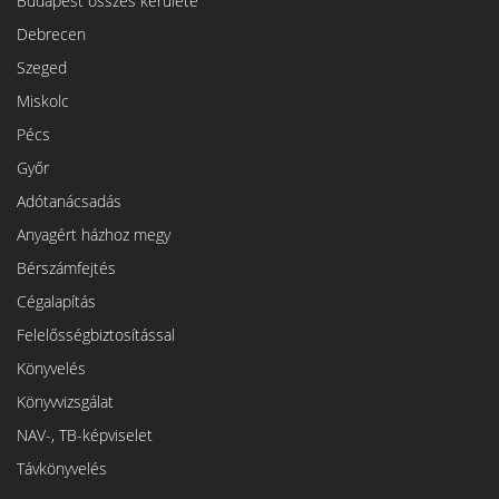
Budapest összes kerülete
Debrecen
Szeged
Miskolc
Pécs
Győr
Adótanácsadás
Anyagért házhoz megy
Bérszámfejtés
Cégalapítás
Felelősségbiztosítással
Könyvelés
Könyvvizsgálat
NAV-, TB-képviselet
Távkönyvelés