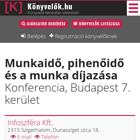
Könyvelők.hu
Könyvelő keresése sikeresen
Könyvelő lista
AJÁNLATOK BEKÉRÉSE
KÖNYVELŐK LISTÁZÁSA
34 új
Könyvelési munkák
Belépés
Regisztráció könyvelőknek
Fórum
Munkaidő, pihenőidő
Interjú
és a munka díjazása
Blog
Konferencia, Budapest 7.
Állás
kerület
Képzésnaptár
Infoszféra Kft.
2315 Szigethalom, Dunasziget utca 18.
E-mail
Telefon