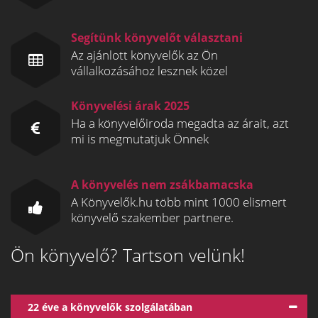
Segítünk könyvelőt választani
Az ajánlott könyvelők az Ön
vállalkozásához lesznek közel
Könyvelési árak 2025
Ha a könyvelőiroda megadta az árait, azt
mi is megmutatjuk Önnek
A könyvelés nem zsákbamacska
A Könyvelők.hu több mint 1000 elismert
könyvelő szakember partnere.
Ön könyvelő? Tartson velünk!
22 éve a könyvelők szolgálatában