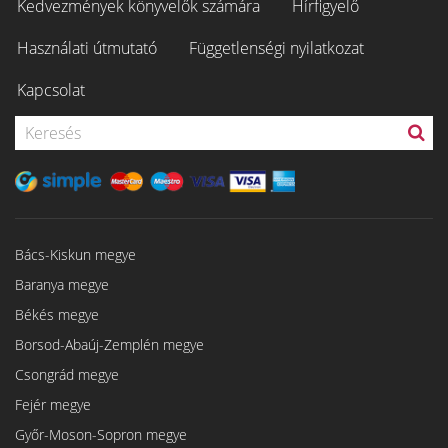
Kedvezmények könyvelők számára
Hírfigyelő
Használati útmutató
Függetlenségi nyilatkozat
Kapcsolat
Bács-Kiskun megye
Baranya megye
Békés megye
Borsod-Abaúj-Zemplén megye
Csongrád megye
Fejér megye
Győr-Moson-Sopron megye