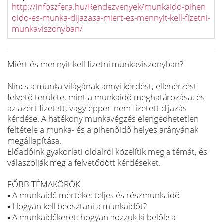
http://infoszfera.hu/Rendezvenyek/munkaido-pihen
oido-es-munka-dijazasa-miert-es-mennyit-kell-fizetni-
munkaviszonyban/
Miért és mennyit kell fizetni munkaviszonyban?
Nincs a munka világának annyi kérdést, ellenérzést
felvető területe, mint a munkaidő meghatározása, és
az azért fizetett, vagy éppen nem fizetett díjazás
kérdése. A hatékony munkavégzés elengedhetetlen
feltétele a munka- és a pihenőidő helyes arányának
megállapítása.
Előadóink gyakorlati oldalról közelítik meg a témát, és
válaszolják meg a felvetődött kérdéseket.
FŐBB TÉMAKÖRÖK
▪ A munkaidő mértéke: teljes és részmunkaidő
▪ Hogyan kell beosztani a munkaidőt?
▪ A munkaidőkeret: hogyan hozzuk ki belőle a