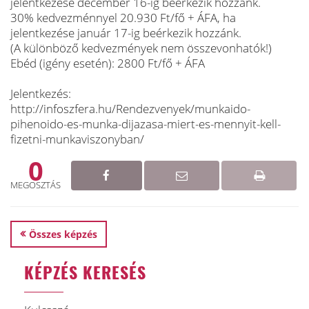
jelentkezése december 16-ig beérkezik hozzánk.
30% kedvezménnyel 20.930 Ft/fő + ÁFA, ha
jelentkezése január 17-ig beérkezik hozzánk.
(A különböző kedvezmények nem összevonhatók!)
Ebéd (igény esetén): 2800 Ft/fő + ÁFA
Jelentkezés:
http://infoszfera.hu/Rendezvenyek/munkaido-
pihenoido-es-munka-dijazasa-miert-es-mennyit-kell-
fizetni-munkaviszonyban/
0
MEGOSZTÁS
Összes képzés
KÉPZÉS KERESÉS