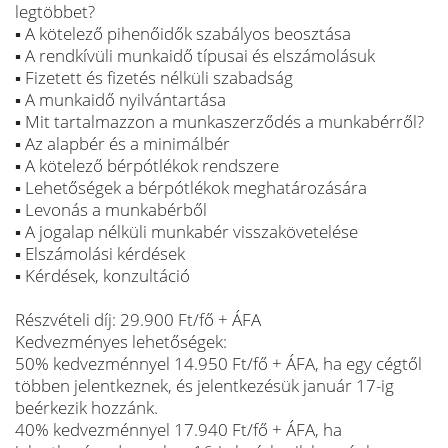
legtöbbet?
▪ A kötelező pihenőidők szabályos beosztása
▪ A rendkívüli munkaidő típusai és elszámolásuk
▪ Fizetett és fizetés nélküli szabadság
▪ A munkaidő nyilvántartása
▪ Mit tartalmazzon a munkaszerződés a munkabérről?
▪ Az alapbér és a minimálbér
▪ A kötelező bérpótlékok rendszere
▪ Lehetőségek a bérpótlékok meghatározására
▪ Levonás a munkabérből
▪ A jogalap nélküli munkabér visszakövetelése
▪ Elszámolási kérdések
▪ Kérdések, konzultáció
Részvételi díj: 29.900 Ft/fő + ÁFA
Kedvezményes lehetőségek:
50% kedvezménnyel 14.950 Ft/fő + ÁFA, ha egy cégtől
többen jelentkeznek, és jelentkezésük január 17-ig
beérkezik hozzánk.
40% kedvezménnyel 17.940 Ft/fő + ÁFA, ha