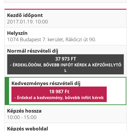
Kezdő időpont
2017.01.19. 10:00
Helyszín
1074 Budapest 7. kerület, Rákóczi út 90.
Normál részvételi díj
37 973 FT
- ÉRDEKLŐDÖM, BŐVEBB INFÓT KÉREK A KÉPZŐHELYTŐ
L
Kedvezményes részvételi díj
18 987 Ft
- Érdekel a kedvezmény, bővebb infót kérek
Képzés hossza
10:00 - 15:00
Képzés weboldal