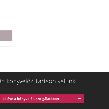
n könyvelő? Tartson velünk!
22 éve a könyvelők szolgálatában