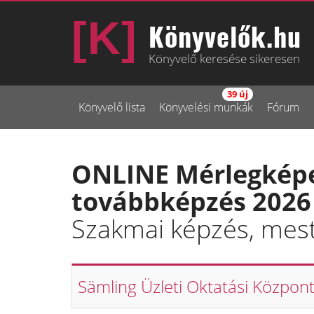
Könyvelők.hu
Könyvelő keresése sikeresen
39 új
Könyvelő lista
Könyvelési munkák
Fórum
ONLINE Mérlegképe
továbbképzés 2026 
Szakmai képzés, mest
Sämling Üzleti Oktatási Központ 