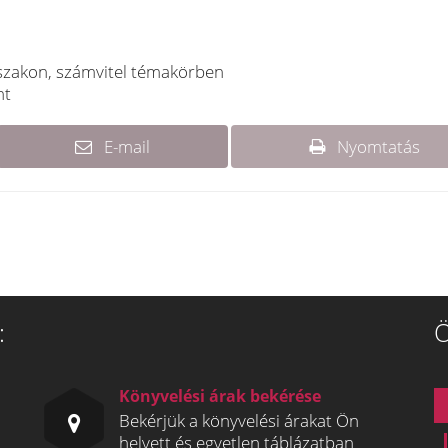
szakon, számvitel témakörben
nt
E-mail
Nyomtatás
:
Ö
Könyvelési árak bekérése
Bekérjük a könyvelési árakat Ön
helyett és egyetlen táblázatban