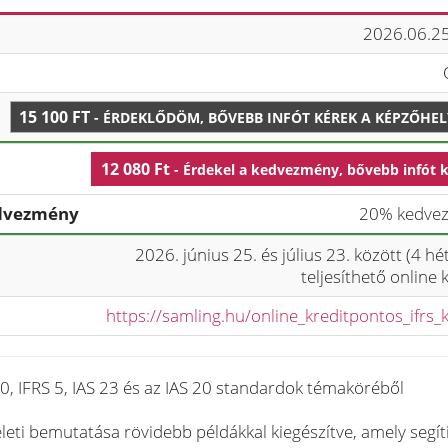
2026.06.25
15 100 FT
- ÉRDEKLŐDÖM, BŐVEBB INFÓT KÉREK A KÉPZŐHE
12 080 Ft
- Érdekel a kedvezmény, bővebb infót 
edvezmény
20% kedve
2026. június 25. és július 23. között (4 hét
teljesíthető online
https://samling.hu/online_kreditpontos_ifrs_
 40, IFRS 5, IAS 23 és az IAS 20 standardok témaköréből
eti bemutatása rövidebb példákkal kiegészítve, amely segít