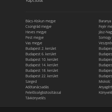
Kapcsolat
Bács-Kiskun megye
Baranya
Csongrád megye
Fejér m
Heves megye
Jász-Na
Pest megye
Somogy
Vas megye
Veszpré
Budapest 2. kerület
Budapest
Budapest 6. kerület
Budapest
Budapest 10. kerület
Budapest
Budapest 14. kerület
Budapest
Budapest 18. kerület
Budapest
Budapest 22. kerület
Budapest
Szeged
Miskolc
Adótanácsadás
Anyagér
Felelősségbiztosítással
Könyvel
Távkönyvelés