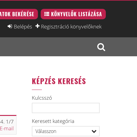
ATOK BEKÉRÉSE
KÖNYVELŐK LISTÁZÁSA
Belépés
Regisztráció könyvelőknek
KÉPZÉS KERESÉS
Kulcsszó
Keresett kategória
4. 1/7
E-mail