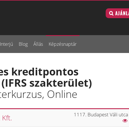
AJÁNL
Interjú
Blog
Állás
Képzésnaptár
s kreditpontos
(IFRS szakterület)
erkurzus, Online
1117. Budapest Váli utca 
Kft.