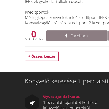
IFRS-ek gyakorlati alkalmazását.
Kreditpontok
Mérlegképes könyvelőknek 4 kreditpont IFRS 
Könyvvizsgálók részére kreditpont 2 kreditpo
0
Facebook
MEGOSZTÁS
Összes képzés
Könyvelő keresése 1 perc alatt
Gyors ajánlatkérés
1 perc alatt ajánlatot kérhet a
könyvelő-szakemberektől