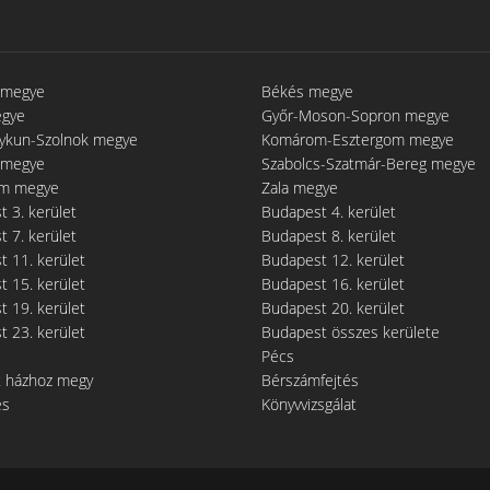
 megye
Békés megye
egye
Győr-Moson-Sopron megye
gykun-Szolnok megye
Komárom-Esztergom megye
 megye
Szabolcs-Szatmár-Bereg megye
m megye
Zala megye
 3. kerület
Budapest 4. kerület
 7. kerület
Budapest 8. kerület
 11. kerület
Budapest 12. kerület
 15. kerület
Budapest 16. kerület
 19. kerület
Budapest 20. kerület
 23. kerület
Budapest összes kerülete
Pécs
t házhoz megy
Bérszámfejtés
és
Könyvvizsgálat