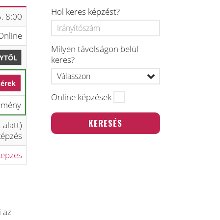
Hol keres képzést?
. 8:00
Online
Milyen távolságon belül
LYTŐL
keres?
kérek
Online képzések
zmény
 alatt)
 képzés
kepzes
i az