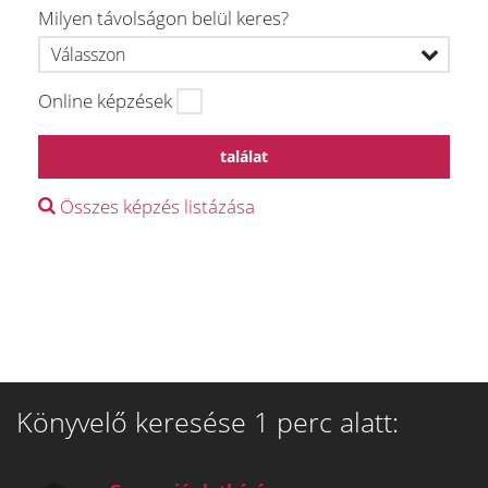
Milyen távolságon belül keres?
Online képzések
találat
Összes képzés listázása
Könyvelő keresése 1 perc alatt: