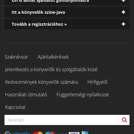
Ön is adhat ajánlatot gombnyomásra
Itt a könyvelők színe-java
Tovább a regisztrációhoz »
Szaknévsor
Ajánlatkérések
Jelentkezés a könyvelők és szolgáltatók közé
Kedvezmények könyvelők számára
Hírfigyelő
Használati útmutató
Függetlenségi nyilatkozat
Kapcsolat