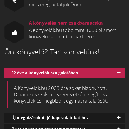
mi is megmutatjuk Önnek
A könyvelés nem zsákbamacska
A Könyvelők.hu több mint 1000 elismert
könyvelő szakember partnere.
Ön könyvelő? Tartson velünk!
22 éve a könyvelők szolgálatában
A Könyvelők.hu 2003 óta sokat bizonyított.
Dinamikus szakmai szervezetként segítjük a
könyvelők és megbízóik egymásra találását.
Új megbízásokat, jó kapcsolatokat hoz