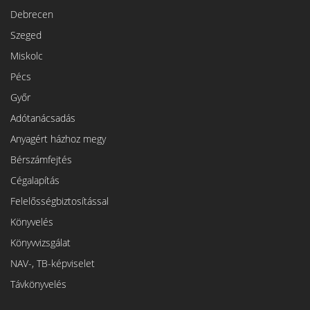
Debrecen
Szeged
Miskolc
Pécs
Győr
Adótanácsadás
Anyagért házhoz megy
Bérszámfejtés
Cégalapítás
Felelősségbiztosítással
Könyvelés
Könyvvizsgálat
NAV-, TB-képviselet
Távkönyvelés