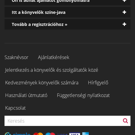
Ön is adhat ajánlatot gombnyomásra
Itt a könyvelők színe-java
Tovább a regisztrációhoz »
Szaknévsor
Ajánlatkérések
Jelentkezés a könyvelők és szolgáltatók közé
Kedvezmények könyvelők számára
Hírfigyelő
Használati útmutató
Függetlenségi nyilatkozat
Kapcsolat