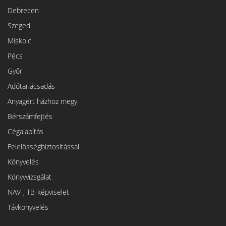
Debrecen
Szeged
Miskolc
Pécs
Győr
Adótanácsadás
Anyagért házhoz megy
Bérszámfejtés
Cégalapítás
Felelősségbiztosítással
Könyvelés
Könyvvizsgálat
NAV-, TB-képviselet
Távkönyvelés