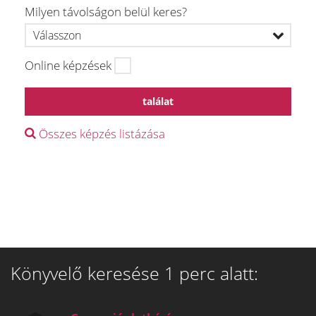
Milyen távolságon belül keres?
Online képzések
találat
Összes képzés listázása
Könyvelő keresése 1 perc alatt: