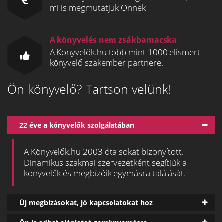
mi is megmutatjuk Önnek
A könyvelés nem zsákbamacska
A Könyvelők.hu több mint 1000 elismert
könyvelő szakember partnere.
Ön könyvelő? Tartson velünk!
22 éve a könyvelők szolgálatában
A Könyvelők.hu 2003 óta sokat bizonyított.
Dinamikus szakmai szervezetként segítjük a
könyvelők és megbízóik egymásra találását.
Új megbízásokat, jó kapcsolatokat hoz