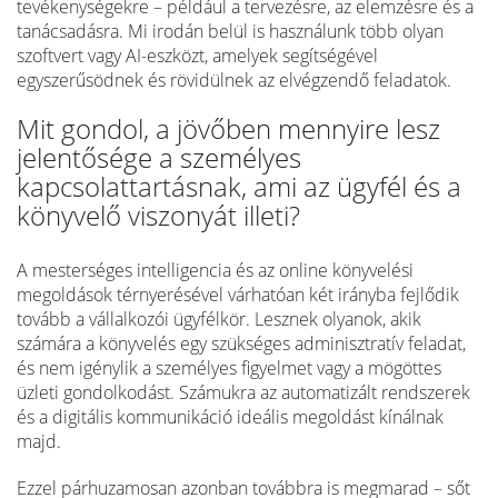
tevékenységekre – például a tervezésre, az elemzésre és a
tanácsadásra. Mi irodán belül is használunk több olyan
szoftvert vagy AI-eszközt, amelyek segítségével
egyszerűsödnek és rövidülnek az elvégzendő feladatok.
Mit gondol, a jövőben mennyire lesz
jelentősége a személyes
kapcsolattartásnak, ami az ügyfél és a
könyvelő viszonyát illeti?
A mesterséges intelligencia és az online könyvelési
megoldások térnyerésével várhatóan két irányba fejlődik
tovább a vállalkozói ügyfélkör. Lesznek olyanok, akik
számára a könyvelés egy szükséges adminisztratív feladat,
és nem igénylik a személyes figyelmet vagy a mögöttes
üzleti gondolkodást. Számukra az automatizált rendszerek
és a digitális kommunikáció ideális megoldást kínálnak
majd.
Ezzel párhuzamosan azonban továbbra is megmarad – sőt