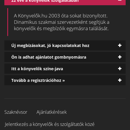
22 éve a könyvelők szolgálatában
A Könyvelők.hu 2003 óta sokat bizonyított.
Dinamikus szakmai szervezetként segítjük a
könyvelők és megbízóik egymásra találását.
Új megbízásokat, jó kapcsolatokat hoz
Ön is adhat ajánlatot gombnyomásra
Itt a könyvelők színe-java
Tovább a regisztrációhoz »
Szaknévsor
Ajánlatkérések
Jelentkezés a könyvelők és szolgáltatók közé