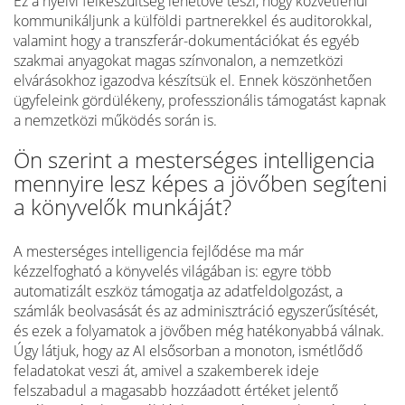
Ez a nyelvi felkészültség lehetővé teszi, hogy közvetlenül
kommunikáljunk a külföldi partnerekkel és auditorokkal,
valamint hogy a transzferár-dokumentációkat és egyéb
szakmai anyagokat magas színvonalon, a nemzetközi
elvárásokhoz igazodva készítsük el. Ennek köszönhetően
ügyfeleink gördülékeny, professzionális támogatást kapnak
a nemzetközi működés során is.
Ön szerint a mesterséges intelligencia
mennyire lesz képes a jövőben segíteni
a könyvelők munkáját?
A mesterséges intelligencia fejlődése ma már
kézzelfogható a könyvelés világában is: egyre több
automatizált eszköz támogatja az adatfeldolgozást, a
számlák beolvasását és az adminisztráció egyszerűsítését,
és ezek a folyamatok a jövőben még hatékonyabbá válnak.
Úgy látjuk, hogy az AI elsősorban a monoton, ismétlődő
feladatokat veszi át, amivel a szakemberek ideje
felszabadul a magasabb hozzáadott értéket jelentő