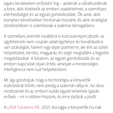
egyes területeken erősödni fog – azoknak a vállalkozóknak
a köre, akik értékelik az emberi szakértelmet, a személyes
elérhetőséget és az együtt gondolkodást. Ők azok, akik
komplex kérdésekkel fordulnak hozzánk, és akik stratégiai
döntéseikben is számítanak a szakmai támogatásra.
A személyes jelenlét továbbra is kulcsszerepet játszik: az
ügyfeleknek nem csupán adatrögzítésre és bevallásokra
van szükségük, hanem egy olyan partnerre, aki érti az üzleti
helyzetüket, kérdez, magyaráz, és segít megtalálni a legjobb
megoldásokat. A bizalom, az együtt gondolkodás és az
emberi kapcsolat olyan érték, amelyet a mesterséges
intelligencia nem tud helyettesíteni.
Mi úgy gondoljuk, hogy a technológia a könyvelők
eszköztárát bővíti, nem pedig a szakmát váltja ki. Az okos
rendszerek és az emberi tudás együtt lehetnek igazán
erősek – mi is ebben hiszünk, és erre építjük a jövőt.
A
LIEM Solutions Kft.
2025 óta tagja a Könyvelők.hu-nak.