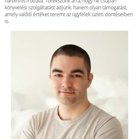
háromfős irodává. Törekszünk arra, hogy ne csupán
könyvelési szolgáltatást adjunk, hanem olyan támogatást,
amely valódi értéket teremt az ügyfelek üzleti döntéseiben
is.