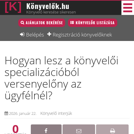
Könyvelők.hu
Könyvelő keresése sikeresen
Könyvelő lista
AJÁNLATOK BEKÉRÉSE
KÖNYVELŐK LISTÁZÁSA
38 új
Könyvelési munkák
Belépés
Regisztráció könyvelőknek
Fórum
Hogyan lesz a könyvelői
Interjú
specializációból
Blog
versenyelőny az
Állás
ügyfélnél?
Képzésnaptár
Könyvelő interjúk
2026. január 22.
0