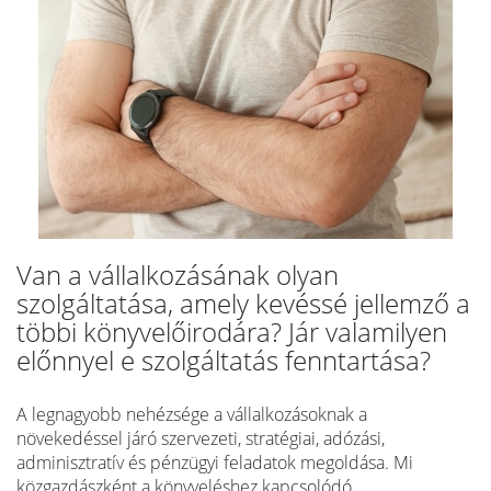
Van a vállalkozásának olyan
szolgáltatása, amely kevéssé jellemző a
többi könyvelőirodára? Jár valamilyen
előnnyel e szolgáltatás fenntartása?
A legnagyobb nehézsége a vállalkozásoknak a
növekedéssel járó szervezeti, stratégiai, adózási,
adminisztratív és pénzügyi feladatok megoldása. Mi
közgazdászként a könyveléshez kapcsolódó