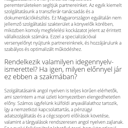
peremterületeken segítjük partnereinket. Az egyik kiemelt
szolgáltatásunk a transzferár-tanácsadás és a
dokumentációkészítés. Ez Magyarországon egyáltalán nem
jellemző szolgáltatási szakterület a könyvelők körében,
miközben komoly megfelelési kockázatot jelent az érintett
vállalkozások számára. Ezzel a specializációval
versenyelőnyt nyújtunk partnereinknek, és hozzájárulunk a
szabályos és optimalizált működéshez.
Rendelkezik valamilyen idegennyelv-
ismerettel? Ha igen, milyen előnnyel jár
ez ebben a szakmában?
Szolgáltatásaink angol nyelven is teljes körűen elérhetők,
ami szerintem a mai üzleti környezetben elengedhetetlen
előny. Számos ügyfelünk külföldi anyavállalathoz tartozik,
így a nemzetközi kapcsolattartás, a pénzügyi
adatszolgáltatás és a cégcsoporti előírások követése,
valamint a tárgyalások rendszeresen angol nyelven zajlanak.