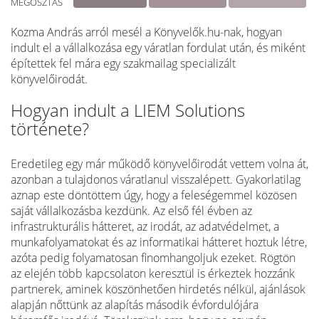
MEGOSZTÁS
Kozma András arról mesél a Könyvelők.hu-nak, hogyan
indult el a vállalkozása egy váratlan fordulat után, és miként
építettek fel mára egy szakmailag specializált
könyvelőirodát.
Hogyan indult a LIEM Solutions
története?
Eredetileg egy már működő könyvelőirodát vettem volna át,
azonban a tulajdonos váratlanul visszalépett. Gyakorlatilag
aznap este döntöttem úgy, hogy a feleségemmel közösen
saját vállalkozásba kezdünk. Az első fél évben az
infrastrukturális hátteret, az irodát, az adatvédelmet, a
munkafolyamatokat és az informatikai hátteret hoztuk létre,
azóta pedig folyamatosan finomhangoljuk ezeket. Rögtön
az elején több kapcsolaton keresztül is érkeztek hozzánk
partnerek, aminek köszönhetően hirdetés nélkül, ajánlások
alapján nőttünk az alapítás második évfordulójára