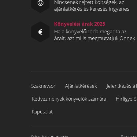
Nincsenek rejtett költségek, az
ajánlatkérés és keresés ingyenes
Könyvelési árak 2025
Ha a könyvelőiroda megadta az
árait, azt mi is megmutatjuk Önnek
Szaknévsor
Ajánlatkérések
Jelentkezés a 
Kedvezmények könyvelők számára
Hírfigyelő
Kapcsolat
Bács-Kiskun megye
Baranya