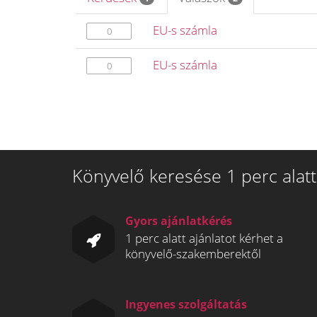
EU-s számla
0
EU-s számla
0
Könyvelő keresése 1 perc alatt
Gyors ajánlatkérés
1 perc alatt ajánlatot kérhet a
könyvelő-szakemberektől
Ingyenes szolgáltatás