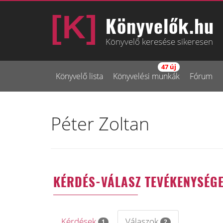
Könyvelők.hu
Könyvelő keresése sikeresen
47 új
Könyvelő lista
Könyvelési munkák
Fórum
Péter Zoltan
KÉRDÉS-VÁLASZ TEVÉKENYSÉG
Kérdések
Válaszok
1
2