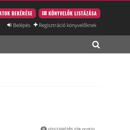
ATOK BEKÉRÉSE
KÖNYVELŐK LISTÁZÁSA
Belépés
Regisztráció könyvelőknek
visszajelzés
(0% pozitív)
0