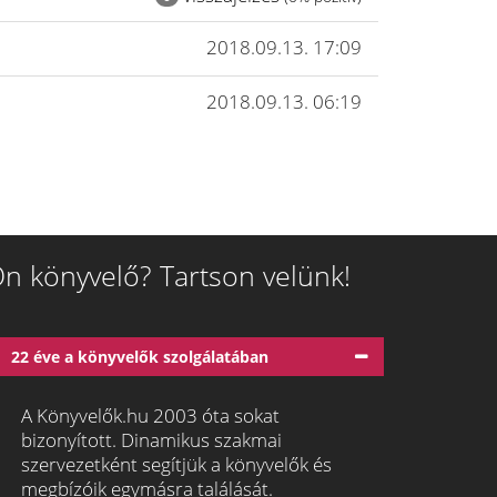
2018.09.13. 17:09
2018.09.13. 06:19
n könyvelő? Tartson velünk!
22 éve a könyvelők szolgálatában
A Könyvelők.hu 2003 óta sokat
bizonyított. Dinamikus szakmai
szervezetként segítjük a könyvelők és
megbízóik egymásra találását.