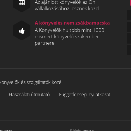
Az ajánlott könyvelők az Ön
vállalkozásához lesznek közel
A könyvelés nem zsákbamacska
A Könyvelők.hu több mint 1000
elismert könyvelő szakember
partnere.
könyvelők és szolgáltatók közé
Használati útmutató
Függetlenségi nyilatkozat
 megye
Békés megye