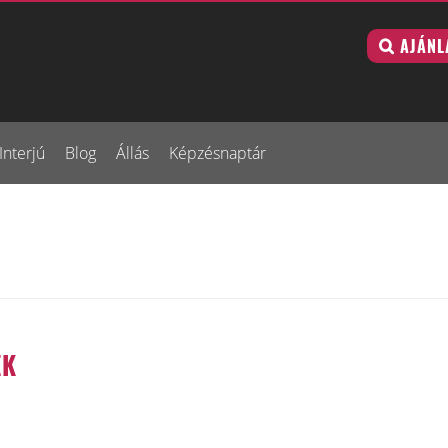
AJÁNL
Interjú
Blog
Állás
Képzésnaptár
EK