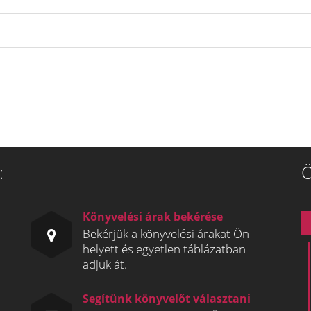
:
Ö
Könyvelési árak bekérése
Bekérjük a könyvelési árakat Ön
helyett és egyetlen táblázatban
adjuk át.
Segítünk könyvelőt választani