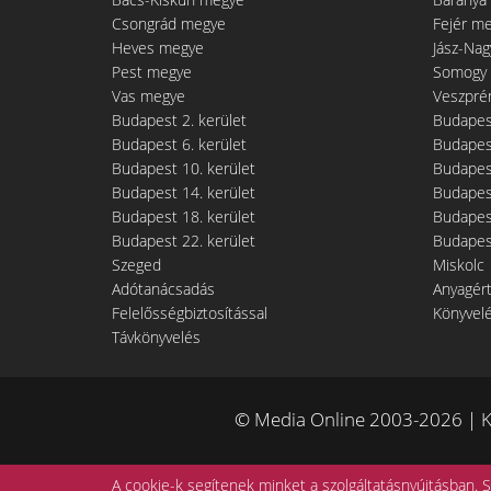
Csongrád megye
Fejér m
Heves megye
Jász-Na
Pest megye
Somogy
Vas megye
Veszpré
Budapest 2. kerület
Budapest
Budapest 6. kerület
Budapest
Budapest 10. kerület
Budapest
Budapest 14. kerület
Budapest
Budapest 18. kerület
Budapest
Budapest 22. kerület
Budapest
Szeged
Miskolc
Adótanácsadás
Anyagér
Felelősségbiztosítással
Könyvel
Távkönyvelés
© Media Online 2003-2026 | K
A cookie-k segítenek minket a szolgáltatásnyújtásban. S