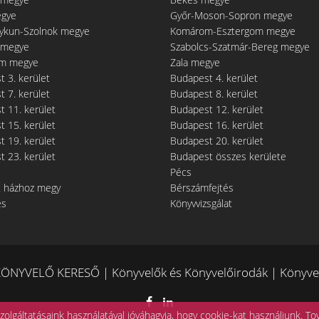
egye
Győr-Moson-Sopron megye
gykun-Szolnok megye
Komárom-Esztergom megye
 megye
Szabolcs-Szatmár-Bereg megye
m megye
Zala megye
 3. kerület
Budapest 4. kerület
 7. kerület
Budapest 8. kerület
 11. kerület
Budapest 12. kerület
 15. kerület
Budapest 16. kerület
 19. kerület
Budapest 20. kerület
 23. kerület
Budapest összes kerülete
Pécs
t házhoz megy
Bérszámfejtés
és
Könyvvizsgálat
ÖNYVELŐ KERESŐ | Könyvelők és Könyvelőirodák | Könyvel
zolgáltatásaink használatával jóváhagyja, hogy cookie-kat használjunk.
To