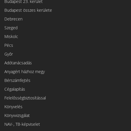
Budapest 23. kerület
Budapest összes kerülete
Debrecen
Szeged
Miskolc
Pécs
Győr
Adótanácsadás
Anyagért házhoz megy
Bérszámfejtés
Cégalapítás
Felelősségbiztosítással
Könyvelés
Könyvvizsgálat
NAV-, TB-képviselet