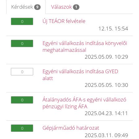
Kérdések
Válaszok
9
1
Új TEÁOR felvétele
0
12.15. 15:54
Egyéni vállalkozás indítása könyvelői
0
meghatalmazással
2025.05.09. 10:29
Egyéni vállalkozás indítása GYED
0
alatt
2025.05.05. 10:30
Átalányadós ÁFA-s egyéni vállalkozó
0
pénzügyi lízing ÁFA
2025.04.23. 14:11
Gépjárműadó határozat
0
2025.03.11. 09:49