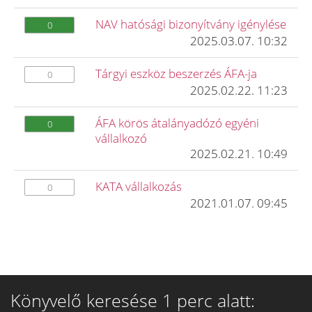
NAV hatósági bizonyítvány igénylése
0
2025.03.07. 10:32
Tárgyi eszköz beszerzés ÁFA-ja
0
2025.02.22. 11:23
ÁFA körös átalányadózó egyéni
0
vállalkozó
2025.02.21. 10:49
KATA vállalkozás
0
2021.01.07. 09:45
Könyvelő keresése 1 perc alatt: