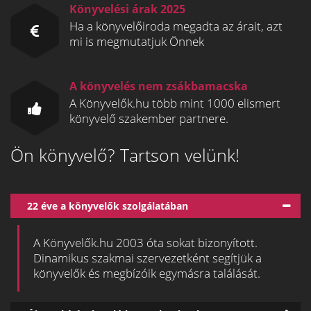
Könyvelési árak 2025
Ha a könyvelőiroda megadta az árait, azt
mi is megmutatjuk Önnek
A könyvelés nem zsákbamacska
A Könyvelők.hu több mint 1000 elismert
könyvelő szakember partnere.
Ön könyvelő? Tartson velünk!
22 éve a könyvelők szolgálatában
A Könyvelők.hu 2003 óta sokat bizonyított.
Dinamikus szakmai szervezetként segítjük a
könyvelők és megbízóik egymásra találását.