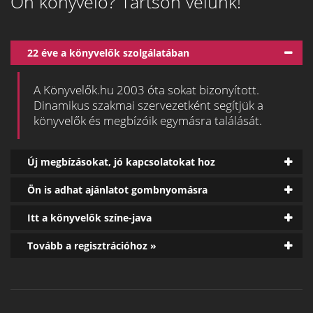
Ön könyvelő? Tartson velünk!
22 éve a könyvelők szolgálatában
A Könyvelők.hu 2003 óta sokat bizonyított.
Dinamikus szakmai szervezetként segítjük a
könyvelők és megbízóik egymásra találását.
Új megbízásokat, jó kapcsolatokat hoz
Ön is adhat ajánlatot gombnyomásra
Itt a könyvelők színe-java
Tovább a regisztrációhoz »