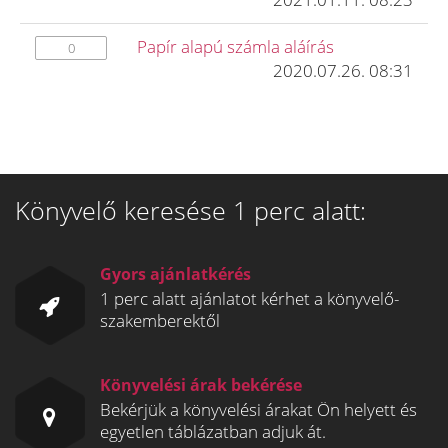
Papír alapú számla aláírás
0
2020.07.26. 08:31
Könyvelő keresése 1 perc alatt:
Gyors ajánlatkérés
1 perc alatt ajánlatot kérhet a könyvelő-
szakemberektől
Könyvelési árak bekérése
Bekérjük a könyvelési árakat Ön helyett és
egyetlen táblázatban adjuk át.