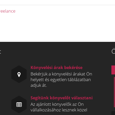
reelance
:
Ö
Könyvelési árak bekérése
Bekérjük a könyvelési árakat Ön
helyett és egyetlen táblázatban
adjuk át.
Segítünk könyvelőt választani
Az ajánlott könyvelők az Ön
vállalkozásához lesznek közel