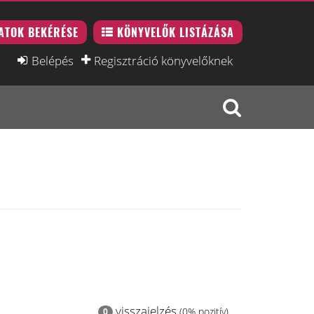
ATOK BEKÉRÉSE
KÖNYVELŐK LISTÁZÁSA
Belépés
Regisztráció könyvelőknek
visszajelzés
(0% pozitív)
0