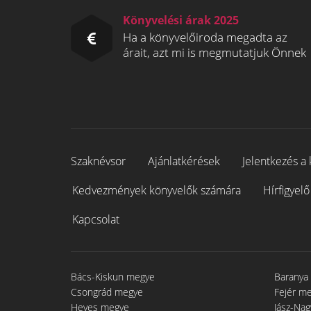
Könyvelési árak 2025
Ha a könyvelőiroda megadta az
árait, azt mi is megmutatjuk Önnek
Szaknévsor
Ajánlatkérések
Jelentkezés a 
Kedvezmények könyvelők számára
Hírfigyelő
Kapcsolat
Bács-Kiskun megye
Baranya
Csongrád megye
Fejér m
Heves megye
Jász-Na