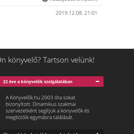
2019.12.08. 21:01
n könyvelő? Tartson velünk!
22 éve a könyvelők szolgálatában
A Könyvelők.hu 2003 óta sokat
bizonyított. Dinamikus szakmai
szervezetként segítjük a könyvelők és
megbízóik egymásra találását.