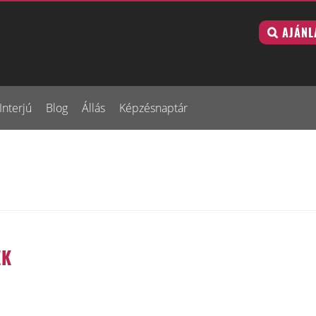
AJÁNL
Interjú
Blog
Állás
Képzésnaptár
EK