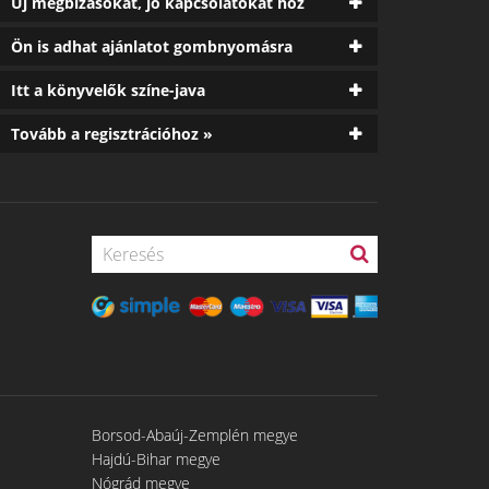
Új megbízásokat, jó kapcsolatokat hoz
Ön is adhat ajánlatot gombnyomásra
Itt a könyvelők színe-java
Tovább a regisztrációhoz »
Borsod-Abaúj-Zemplén megye
Hajdú-Bihar megye
Nógrád megye