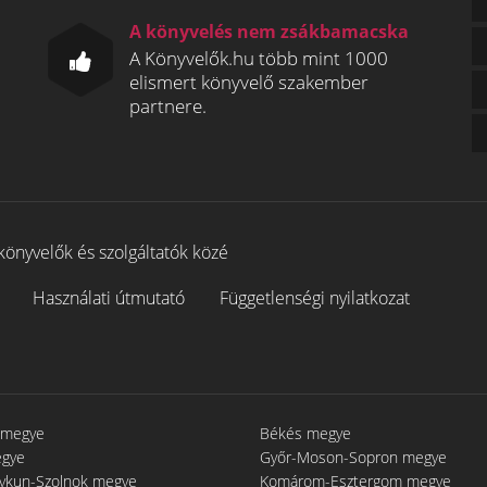
A könyvelés nem zsákbamacska
A Könyvelők.hu több mint 1000
elismert könyvelő szakember
partnere.
könyvelők és szolgáltatók közé
Használati útmutató
Függetlenségi nyilatkozat
 megye
Békés megye
egye
Győr-Moson-Sopron megye
gykun-Szolnok megye
Komárom-Esztergom megye