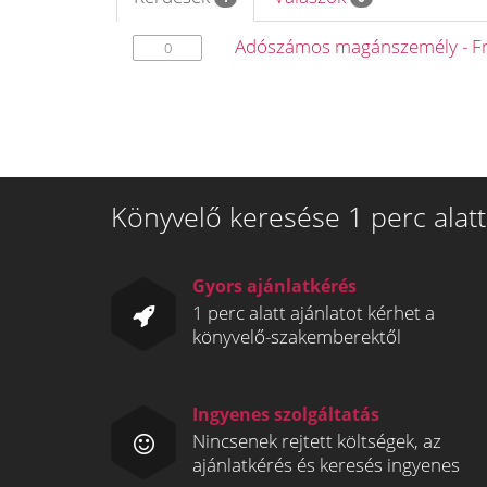
Adószámos magánszemély - F
0
Könyvelő keresése 1 perc alatt
Gyors ajánlatkérés
1 perc alatt ajánlatot kérhet a
könyvelő-szakemberektől
Ingyenes szolgáltatás
Nincsenek rejtett költségek, az
ajánlatkérés és keresés ingyenes