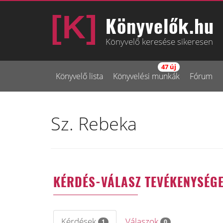
Könyvelők.hu
Könyvelő keresése sikeresen
47 új
Könyvelő lista
Könyvelési munkák
Fórum
Sz. Rebeka
KÉRDÉS-VÁLASZ TEVÉKENYSÉG
Kérdések
Válaszok
1
0