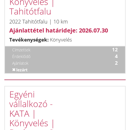
Könyvelés |
Tahitótfalu
2022 Tahitótfalu | 10 km
Ajánlattétel határideje: 2026.07.30
Tevékenységek:
Könyvelés
12
Címzettek
4
Érdeklődő
2
Ajánlatok
lezárt
Egyéni
vállalkozó -
KATA |
Könyvelés |