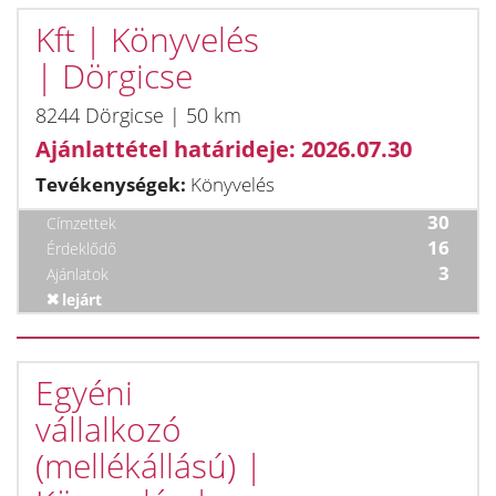
Kft | Könyvelés
| Dörgicse
8244 Dörgicse | 50 km
Ajánlattétel határideje: 2026.07.30
Tevékenységek:
Könyvelés
30
Címzettek
16
Érdeklődő
3
Ajánlatok
lejárt
Egyéni
vállalkozó
(mellékállású) |