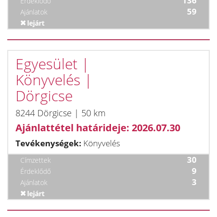
136
Érdeklődő
59
Ajánlatok
lejárt
Egyesület |
Könyvelés |
Dörgicse
8244 Dörgicse | 50 km
Ajánlattétel határideje: 2026.07.30
Tevékenységek:
Könyvelés
30
Címzettek
9
Érdeklődő
3
Ajánlatok
lejárt