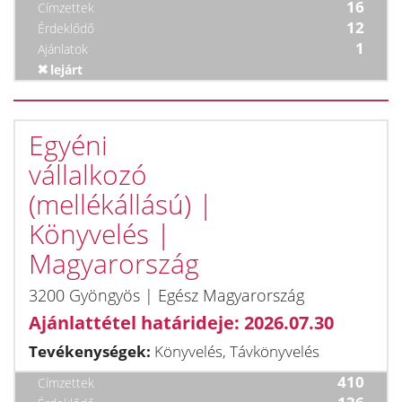
16
Címzettek
12
Érdeklődő
1
Ajánlatok
lejárt
Egyéni
vállalkozó
(mellékállású) |
Könyvelés |
Magyarország
3200 Gyöngyös | Egész Magyarország
Ajánlattétel határideje: 2026.07.30
Tevékenységek:
Könyvelés, Távkönyvelés
410
Címzettek