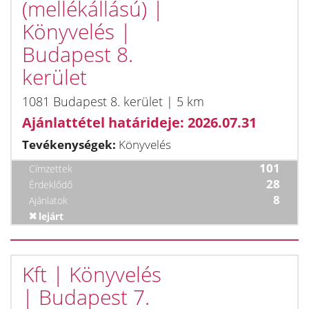
(mellékállású) |
Könyvelés |
Budapest 8.
kerület
1081 Budapest 8. kerület | 5 km
Ajánlattétel határideje: 2026.07.31
Tevékenységek:
Könyvelés
101
Címzettek
28
Érdeklődő
8
Ajánlatok
lejárt
Kft | Könyvelés
| Budapest 7.