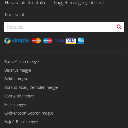
Használati útmutató
Függetlenségi nyilatkozat
Kapcsolat
Bács-Kiskun megye
Baranya megye
Békés megye
Borsod-Abaúj-Zemplén megye
Csongrád megye
Fejér megye
Győr-Moson-Sopron megye
Hajdú-Bihar megye