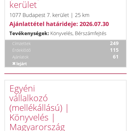
kerület
1077 Budapest 7. kerület | 25 km
Ajánlattétel határideje: 2026.07.30
Tevékenységek:
Könyvelés, Bérszámfejtés
249
Címzettek
115
Érdeklődő
61
Ajánlatok
lejárt
Egyéni
vállalkozó
(mellékállású) |
Könyvelés |
Magyarország