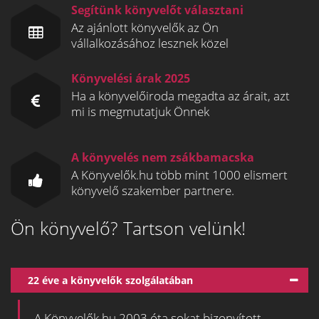
Segítünk könyvelőt választani
Az ajánlott könyvelők az Ön
vállalkozásához lesznek közel
Könyvelési árak 2025
Ha a könyvelőiroda megadta az árait, azt
mi is megmutatjuk Önnek
A könyvelés nem zsákbamacska
A Könyvelők.hu több mint 1000 elismert
könyvelő szakember partnere.
Ön könyvelő? Tartson velünk!
22 éve a könyvelők szolgálatában
A Könyvelők.hu 2003 óta sokat bizonyított.