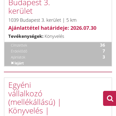
Budapest 3.
kerület
1039 Budapest 3. kerület | 5 km
Ajánlattétel határideje: 2026.07.30
Tevékenységek:
Könyvelés
36
Címzettek
7
Érdeklődő
3
Ajánlatok
lejárt
Egyéni
vállalkozó
(mellékállású) |
Könyvelés |