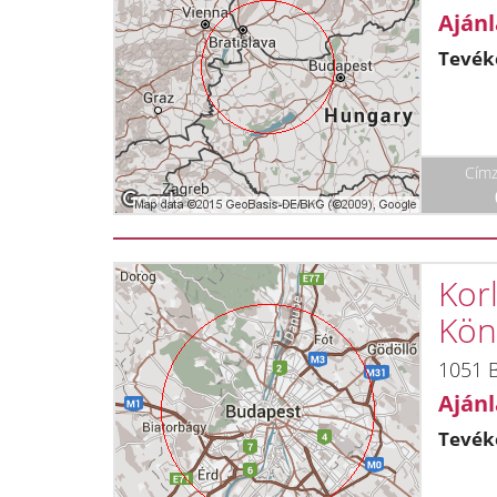
Ajánl
Tevék
Címz
Korl
Kön
1051 B
Ajánl
Tevék