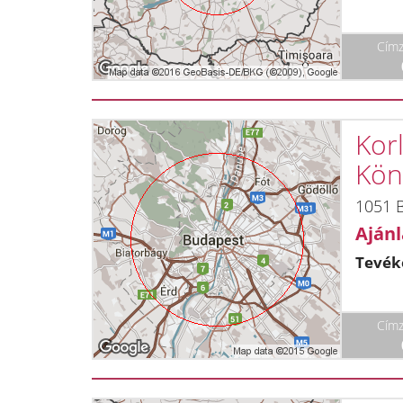
Címz
Korl
Kön
1051 B
Ajánl
Tevék
Címz