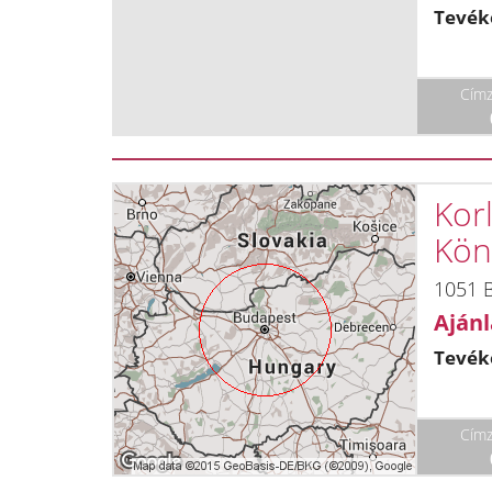
Tevék
Címz
Korl
Kön
1051 B
Ajánl
Tevék
Címz