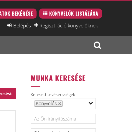
ATOK BEKÉRÉSE
KÖNYVELŐK LISTÁZÁSA
Belépés
Regisztráció könyvelőknek
MUNKA KERESÉSE
resést
Keresett tevékenységek
Könyvelés