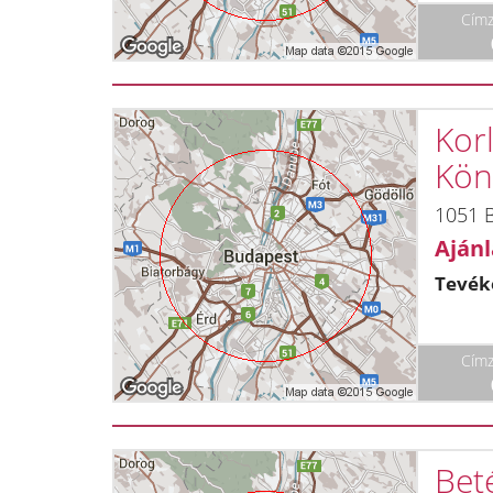
Címz
Korl
Kön
1051 B
Ajánl
Tevék
Címz
Bet