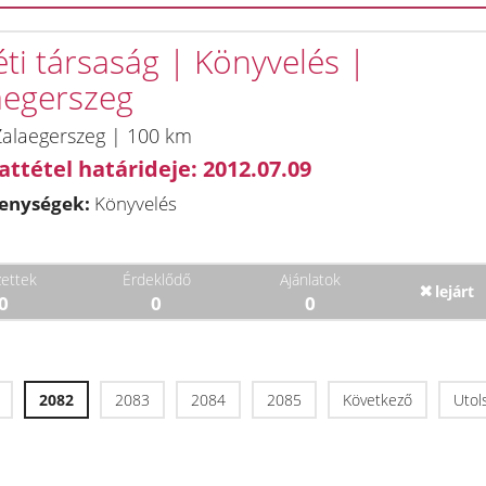
éti társaság | Könyvelés |
aegerszeg
Zalaegerszeg | 100 km
attétel határideje: 2012.07.09
enységek:
Könyvelés
ettek
Érdeklődő
Ajánlatok
lejárt
0
0
0
2082
2083
2084
2085
Következő
Utol