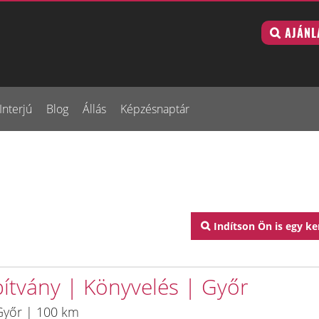
AJÁNL
Interjú
Blog
Állás
Képzésnaptár
Indítson Ön is egy ke
pítvány | Könyvelés | Győr
Győr | 100 km