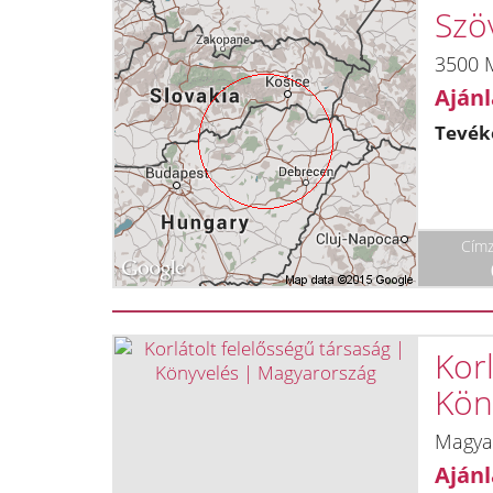
Szö
3500 
Ajánl
Tevék
Címz
Korl
Kön
Magya
Ajánl