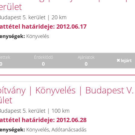
erület
udapest 5. kerület | 20 km
attétel határideje: 2012.06.17
enységek:
Könyvelés
ettek
Érdeklődő
Ajánlatok
lejárt
0
0
0
pítvány | Könyvelés | Budapest V.
ület
udapest 5. kerület | 100 km
attétel határideje: 2012.06.28
enységek:
Könyvelés, Adótanácsadás