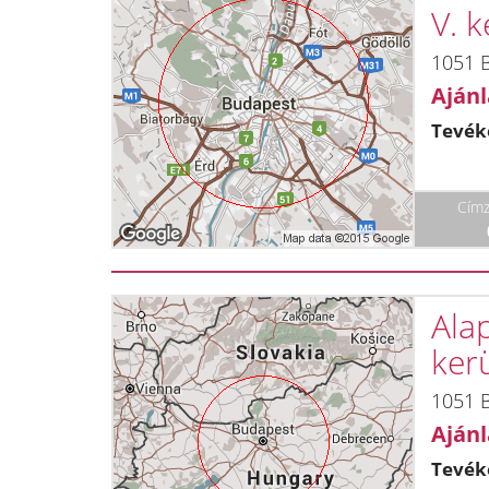
V. k
1051 B
Ajánl
Tevék
Címz
Ala
ker
1051 B
Ajánl
Tevék