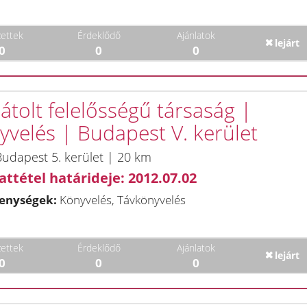
ettek
Érdeklődő
Ajánlatok
lejárt
0
0
0
átolt felelősségű társaság |
yvelés | Budapest V. kerület
udapest 5. kerület | 20 km
attétel határideje: 2012.07.02
enységek:
Könyvelés, Távkönyvelés
ettek
Érdeklődő
Ajánlatok
lejárt
0
0
0