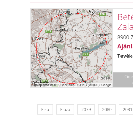
Bet
Zal
8900 
Ajánl
Tevék
Címz
Első
Előző
2079
2080
2081