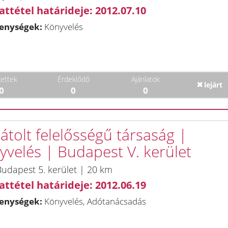
attétel határideje: 2012.07.10
enységek:
Könyvelés
ettek
Érdeklődő
Ajánlatok
lejárt
0
0
0
átolt felelősségű társaság |
yvelés | Budapest V. kerület
udapest 5. kerület | 20 km
attétel határideje: 2012.06.19
enységek:
Könyvelés, Adótanácsadás