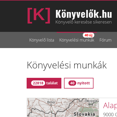
Könyvelők.hu
Könyvelő keresése sikeresen
40 új
Könyvelő lista
Könyvelési munkák
Fórum
Könyvelési munkák
találat
nyitott
22818
40
Ala
9000 