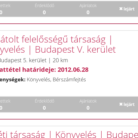
ettek
Érdeklődő
Ajánlatok
lejárt
0
0
0
átolt felelősségű társaság |
yvelés | Budapest V. kerület
udapest 5. kerület | 20 km
attétel határideje: 2012.06.28
enységek:
Könyvelés, Bérszámfejtés
ettek
Érdeklődő
Ajánlatok
lejárt
0
0
0
éti társaság | Könyvelés | Budape