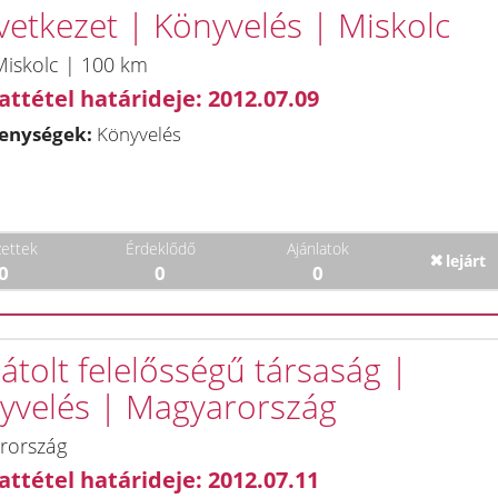
vetkezet | Könyvelés | Miskolc
Miskolc | 100 km
attétel határideje: 2012.07.09
enységek:
Könyvelés
ettek
Érdeklődő
Ajánlatok
lejárt
0
0
0
átolt felelősségű társaság |
yvelés | Magyarország
rország
attétel határideje: 2012.07.11