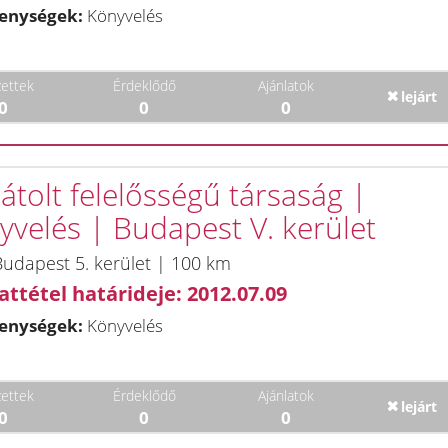
enységek:
Könyvelés
ettek
Érdeklődő
Ajánlatok
lejárt
0
0
0
átolt felelősségű társaság |
yvelés | Budapest V. kerület
udapest 5. kerület | 100 km
attétel határideje: 2012.07.09
enységek:
Könyvelés
ettek
Érdeklődő
Ajánlatok
lejárt
0
0
0