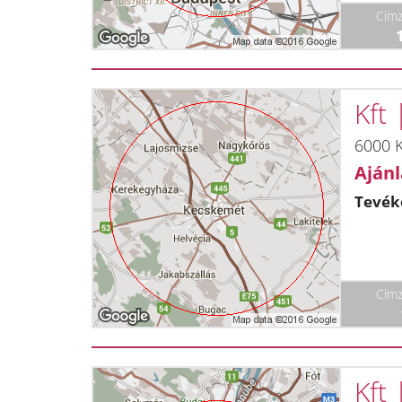
Címz
Kft
6000 
Ajánl
Tevék
Címz
Kft