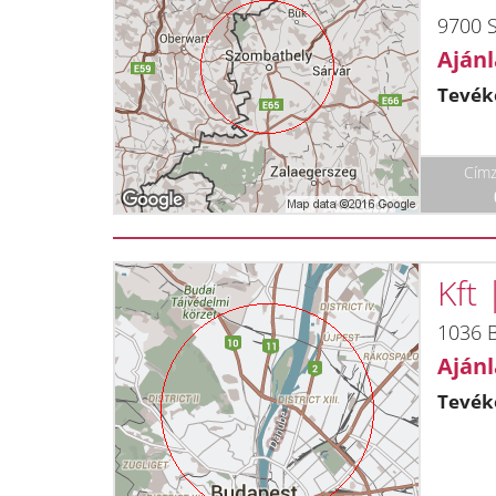
9700 
Ajánl
Tevék
Címz
Kft
1036 B
Ajánl
Tevék