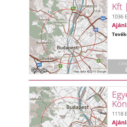
Kft
1036 B
Ajánl
Tevék
Címz
Egyé
Kön
1118 B
Ajánl