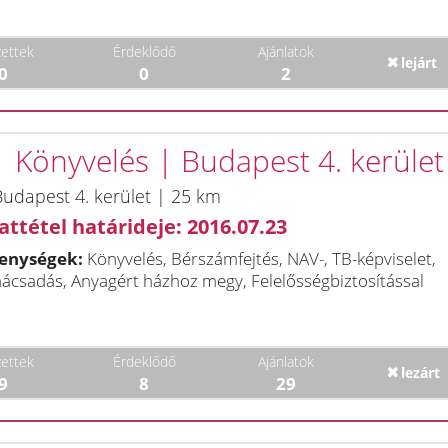
ettek
Érdeklődő
Ajánlatok
lejárt
0
0
2
 | Könyvelés | Budapest 4. kerület
udapest 4. kerület | 25 km
attétel határideje: 2016.07.23
enységek:
Könyvelés, Bérszámfejtés, NAV-, TB-képviselet,
ácsadás, Anyagért házhoz megy, Felelősségbiztosítással
ettek
Érdeklődő
Ajánlatok
lezárt
9
8
29