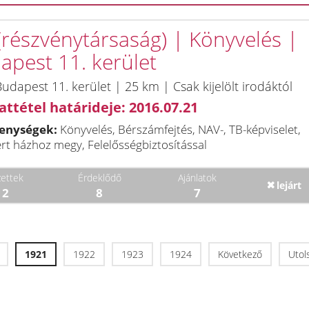
 (részvénytársaság) | Könyvelés |
apest 11. kerület
udapest 11. kerület | 25 km | Csak kijelölt irodáktól
attétel határideje: 2016.07.21
enységek:
Könyvelés, Bérszámfejtés, NAV-, TB-képviselet,
rt házhoz megy, Felelősségbiztosítással
ettek
Érdeklődő
Ajánlatok
lejárt
12
8
7
1921
1922
1923
1924
Következő
Utol