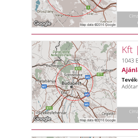
Címz
Kft
1043 B
Ajánl
Tevék
Adótan
Címz