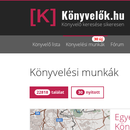
Könyvelők.hu
Könyvelő keresése sikeresen
30 új
Könyvelő lista
Könyvelési munkák
Fórum
Könyvelési munkák
találat
nyitott
22818
30
Egyé
Kön