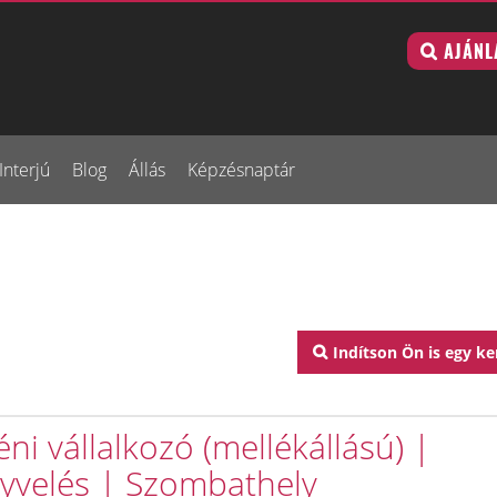
AJÁNL
Interjú
Blog
Állás
Képzésnaptár
Indítson Ön is egy ke
ni vállalkozó (mellékállású) |
yvelés | Szombathely