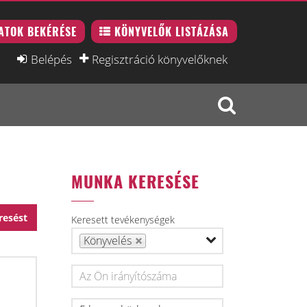
ATOK BEKÉRÉSE
KÖNYVELŐK LISTÁZÁSA
Belépés
Regisztráció könyvelőknek
MUNKA KERESÉSE
resést
Keresett tevékenységek
Könyvelés