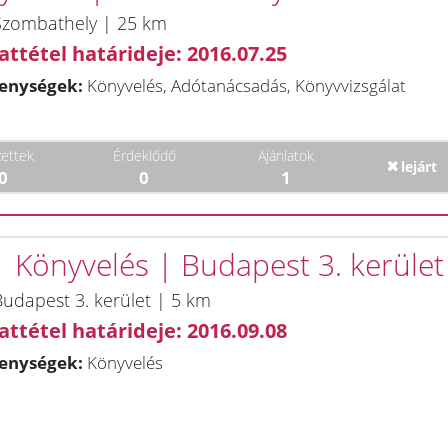
Szombathely | 25 km
attétel határideje: 2016.07.25
enységek:
Könyvelés, Adótanácsadás, Könyvvizsgálat
ettek
Érdeklődő
Ajánlatok
lejárt
0
0
1
 | Könyvelés | Budapest 3. kerület
udapest 3. kerület | 5 km
attétel határideje: 2016.09.08
enységek:
Könyvelés