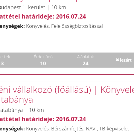
udapest 1. kerület | 10 km
attétel határideje: 2016.07.24
enységek:
Könyvelés, Felelősségbiztosítással
ettek
Érdeklődő
Ajánlatok
lezárt
13
10
24
ni vállalkozó (főállású) | Könyvel
atabánya
Tatabánya | 10 km
attétel határideje: 2016.07.24
enységek:
Könyvelés, Bérszámfejtés, NAV-, TB-képviselet