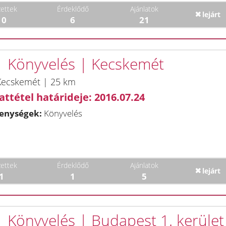
ettek
Érdeklődő
Ajánlatok
lejárt
10
6
21
 | Könyvelés | Kecskemét
Kecskemét | 25 km
attétel határideje: 2016.07.24
enységek:
Könyvelés
ettek
Érdeklődő
Ajánlatok
lejárt
1
1
5
 | Könyvelés | Budapest 1. kerület