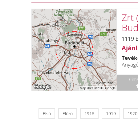
Zrt
Bud
1119 B
Ajánl
Tevék
Anyagé
Címz
Első
Előző
1918
1919
1920