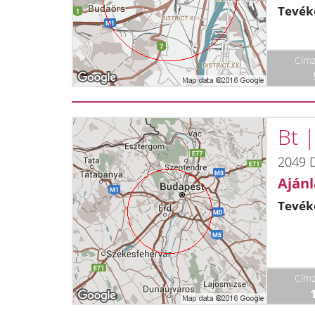
Tevék
Címz
Bt 
2049 
Ajánl
Tevék
Címz