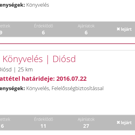
enységek:
Könyvelés
ettek
Érdeklődő
Ajánlatok
lejárt
9
6
6
| Könyvelés | Diósd
Diósd | 25 km
attétel határideje: 2016.07.22
enységek:
Könyvelés, Felelősségbiztosítással
ettek
Érdeklődő
Ajánlatok
lejárt
16
11
27