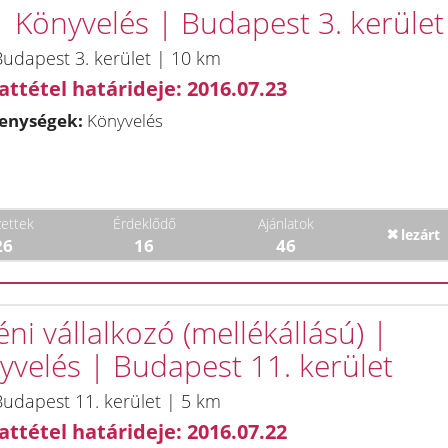
 | Könyvelés | Budapest 3. kerület
udapest 3. kerület | 10 km
attétel határideje: 2016.07.23
enységek:
Könyvelés
ettek
Érdeklődő
Ajánlatok
lezárt
26
16
46
ni vállalkozó (mellékállású) |
yvelés | Budapest 11. kerület
udapest 11. kerület | 5 km
attétel határideje: 2016.07.22