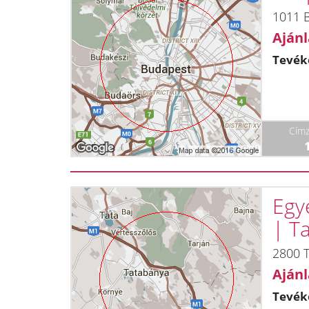
1011 B
Ajánl
Tevék
Címz
Egyé
| T
2800 
Ajánl
Tevék