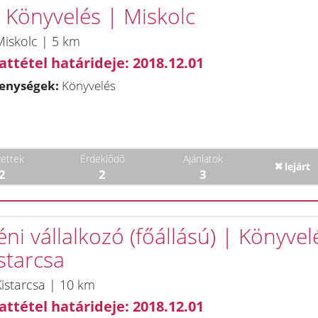
| Könyvelés | Miskolc
iskolc | 5 km
attétel határideje: 2018.12.01
enységek:
Könyvelés
ettek
Érdeklődő
Ajánlatok
lejárt
2
2
3
ni vállalkozó (főállású) | Könyvel
starcsa
istarcsa | 10 km
attétel határideje: 2018.12.01