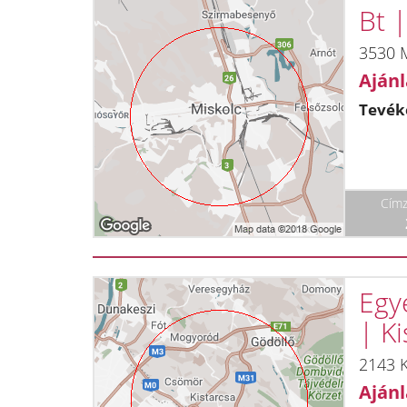
Bt 
3530 M
Ajánl
Tevék
Címz
Egyé
| Ki
2143 K
Ajánl