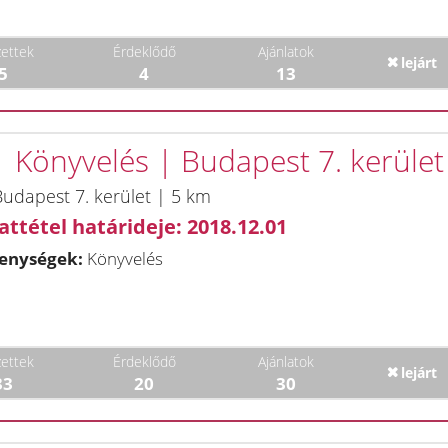
ettek
Érdeklődő
Ajánlatok
lejárt
5
4
13
 | Könyvelés | Budapest 7. kerület
udapest 7. kerület | 5 km
attétel határideje: 2018.12.01
enységek:
Könyvelés
ettek
Érdeklődő
Ajánlatok
lejárt
33
20
30