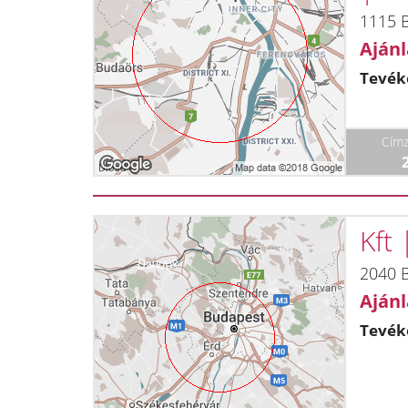
1115 B
Ajánl
Tevék
Címz
Kft
2040 
Ajánl
Tevék