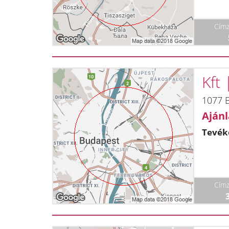
Címz
Kft
1077 B
Ajánl
Tevék
Címz