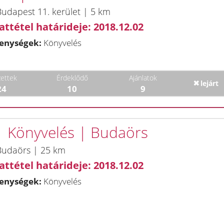
udapest 11. kerület | 5 km
attétel határideje: 2018.12.02
enységek:
Könyvelés
ettek
Érdeklődő
Ajánlatok
lejárt
24
10
9
 | Könyvelés | Budaörs
Budaörs | 25 km
attétel határideje: 2018.12.02
enységek:
Könyvelés