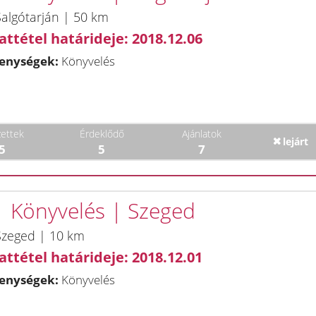
algótarján | 50 km
attétel határideje: 2018.12.06
enységek:
Könyvelés
ettek
Érdeklődő
Ajánlatok
lejárt
5
5
7
 | Könyvelés | Szeged
Szeged | 10 km
attétel határideje: 2018.12.01
enységek:
Könyvelés