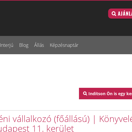
AJÁNL
Interjú
Blog
Állás
Képzésnaptár
Indítson Ön is egy ke
ni vállalkozó (főállású) | Könyvel
udapest 11. kerület