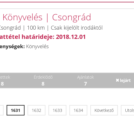
| Könyvelés | Csongrád
songrád | 100 km | Csak kijelölt irodáktól
attétel határideje: 2018.12.01
enységek:
Könyvelés
ettek
Érdeklődő
Ajánlatok
lejárt
18
8
7
1631
1632
1633
1634
Következő
Utol