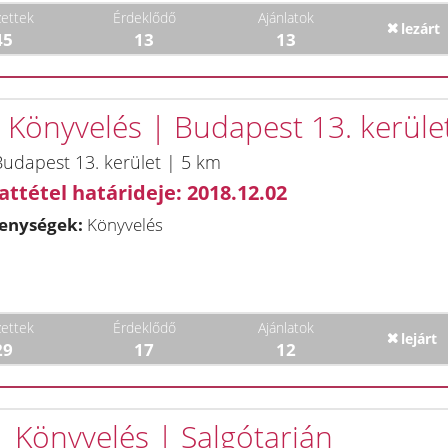
ettek
Érdeklődő
Ajánlatok
lezárt
45
13
13
| Könyvelés | Budapest 13. kerüle
udapest 13. kerület | 5 km
attétel határideje: 2018.12.02
enységek:
Könyvelés
ettek
Érdeklődő
Ajánlatok
lejárt
29
17
12
 | Könyvelés | Salgótarján