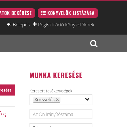
ATOK BEKÉRÉSE
KÖNYVELŐK LISTÁZÁSA
Belépés
Regisztráció könyvelőknek
MUNKA KERESÉSE
resést
Keresett tevékenységek
Könyvelés
és