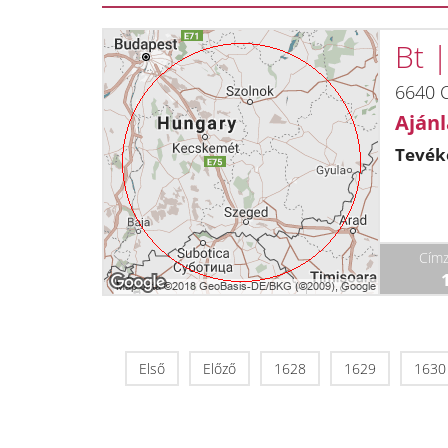
Bt 
6640 C
Ajánl
Tevék
Címz
Első
Előző
1628
1629
1630