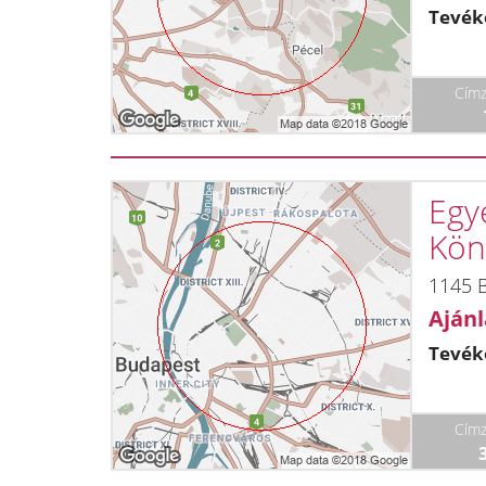
Tevék
Címz
Egyé
Kön
1145 B
Ajánl
Tevék
Címz