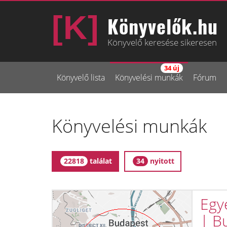
Könyvelők.hu
Könyvelő keresése sikeresen
34 új
Könyvelő lista
Könyvelési munkák
Fórum
Könyvelési munkák
találat
nyitott
22818
34
Egyé
| B