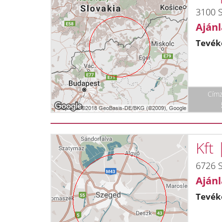
3100 S
Ajánl
Tevék
Címz
Kft
6726 
Ajánl
Tevék