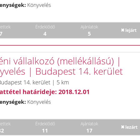
enységek:
Könyvelés
ettek
Érdeklődő
Ajánlatok
lejárt
7
4
5
ni vállalkozó (mellékállású) |
yvelés | Budapest 14. kerület
udapest 14. kerület | 5 km
attétel határideje: 2018.12.01
enységek:
Könyvelés
ettek
Érdeklődő
Ajánlatok
lezárt
32
11
17