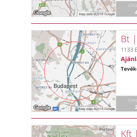
Címz
Bt 
1133 B
Ajánl
Tevék
Címz
Kft