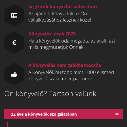
Segítünk könyvelőt választani
Az ajánlott könyvelők az Ön
vállalkozásához lesznek közel
Könyvelési árak 2025
Ha a könyvelőiroda megadta az árait, azt
mi is megmutatjuk Önnek
A könyvelés nem zsákbamacska
A Könyvelők.hu több mint 1000 elismert
könyvelő szakember partnere.
Ön könyvelő? Tartson velünk!
22 éve a könyvelők szolgálatában