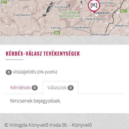
KÉRDÉS-VÁLASZ TEVÉKENYSÉGEK
visszajelzés
(0% pozitív)
0
Kérdések
Válaszok
0
0
Nincsenek bejegyzések.
© Vologda Könyvelő Iroda Bt. - Könyvelő