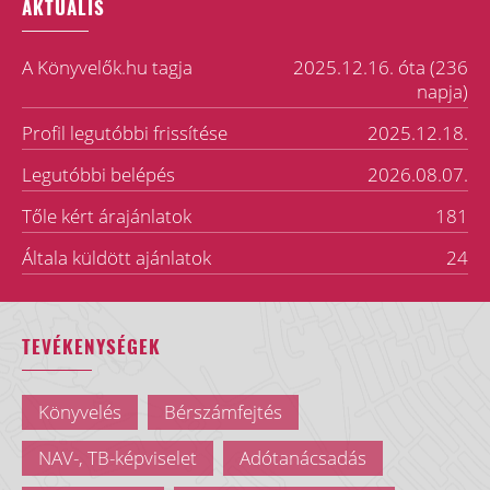
AKTUÁLIS
A Könyvelők.hu tagja
2025.12.16. óta (236
napja)
Profil legutóbbi frissítése
2025.12.18.
Legutóbbi belépés
2026.08.07.
Tőle kért árajánlatok
181
Általa küldött ajánlatok
24
TEVÉKENYSÉGEK
Könyvelés
Bérszámfejtés
NAV-, TB-képviselet
Adótanácsadás