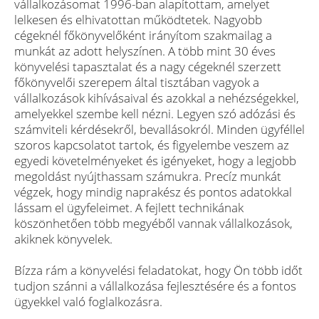
vállalkozásomat 1996-ban alapítottam, amelyet
lelkesen és elhivatottan működtetek. Nagyobb
cégeknél főkönyvelőként irányítom szakmailag a
munkát az adott helyszínen. A több mint 30 éves
könyvelési tapasztalat és a nagy cégeknél szerzett
főkönyvelői szerepem által tisztában vagyok a
vállalkozások kihívásaival és azokkal a nehézségekkel,
amelyekkel szembe kell nézni. Legyen szó adózási és
számviteli kérdésekről, bevallásokról. Minden ügyféllel
szoros kapcsolatot tartok, és figyelembe veszem az
egyedi követelményeket és igényeket, hogy a legjobb
megoldást nyújthassam számukra. Precíz munkát
végzek, hogy mindig naprakész és pontos adatokkal
lássam el ügyfeleimet. A fejlett technikának
köszönhetően több megyéből vannak vállalkozások,
akiknek könyvelek.
Bízza rám a könyvelési feladatokat, hogy Ön több időt
tudjon szánni a vállalkozása fejlesztésére és a fontos
ügyekkel való foglalkozásra.