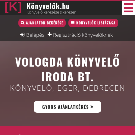
Könyvelők.hu
Könyvelő keresése sikeresen
Könyvelő lista
AJÁNLATOK BEKÉRÉSE
KÖNYVELŐK LISTÁZÁSA
29 új
Könyvelési munkák
Belépés
Regisztráció könyvelőknek
Fórum
VOLOGDA KÖNYVELŐ
Interjú
Blog
IRODA BT.
Állás
KÖNYVELŐ, EGER, DEBRECEN
Képzésnaptár
GYORS AJÁNLATKÉRÉS