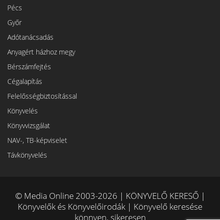
Pécs
Győr
Adótanácsadás
Anyagért házhoz megy
Bérszámfejtés
Cégalapítás
Felelősségbiztosítással
Könyvelés
Könyvvizsgálat
NAV-, TB-képviselet
Távkönyvelés
© Media Online 2003-2026 | KÖNYVELŐ KERESŐ |
Könyvelők és Könyvelőirodák | Könyvelő keresése
könnyen, sikeresen