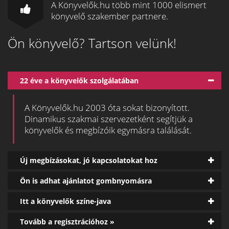
A Könyvelők.hu több mint 1000 elismert
könyvelő szakember partnere.
Ön könyvelő? Tartson velünk!
22 éve a könyvelők szolgálatában
A Könyvelők.hu 2003 óta sokat bizonyított.
Dinamikus szakmai szervezetként segítjük a
könyvelők és megbízóik egymásra találását.
Új megbízásokat, jó kapcsolatokat hoz
Ön is adhat ajánlatot gombnyomásra
Itt a könyvelők színe-java
Tovább a regisztrációhoz »