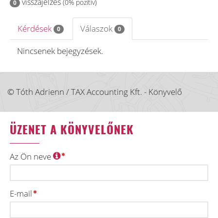
visszajelzés
(0% pozitív)
0
Kérdések
Válaszok
0
0
Nincsenek bejegyzések.
© Tóth Adrienn / TAX Accounting Kft. - Könyvelő
ÜZENET A KÖNYVELŐNEK
Az Ön neve
E-mail