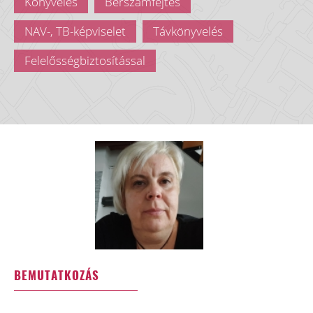
Könyvelés
Bérszámfejtés
NAV-, TB-képviselet
Távkönyvelés
Felelősségbiztosítással
BEMUTATKOZÁS