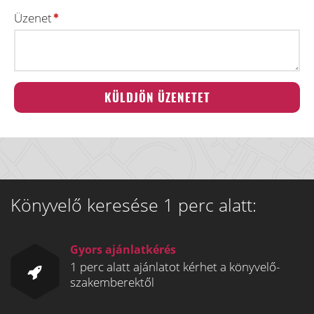
Üzenet
Könyvelő keresése 1 perc alatt:
Gyors ajánlatkérés
1 perc alatt ajánlatot kérhet a könyvelő-
szakemberektől