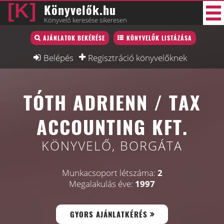
Könyvelők.hu
Könyvelő keresése sikeresen
Könyvelő lista
AJÁNLATOK BEKÉRÉSE
KÖNYVELŐK LISTÁZÁSA
40 új
Könyvelési munkák
Belépés
Regisztráció könyvelőknek
Fórum
TÓTH ADRIENN / TAX
Interjú
Blog
ACCOUNTING KFT.
Állás
KÖNYVELŐ, BORGÁTA
Képzésnaptár
Munkacsoport létszáma:
2
Megalakulás éve:
1997
GYORS AJÁNLATKÉRÉS