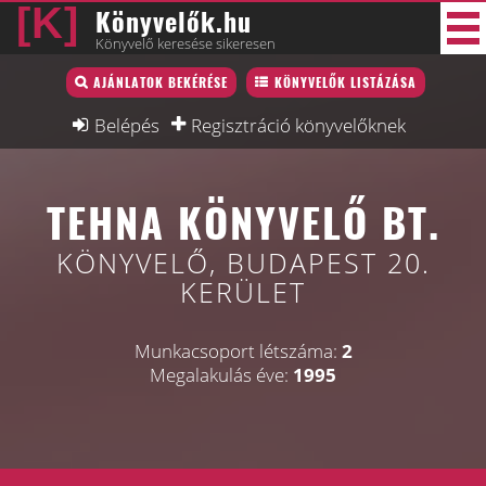
Könyvelők.hu
Könyvelő keresése sikeresen
Könyvelő lista
AJÁNLATOK BEKÉRÉSE
KÖNYVELŐK LISTÁZÁSA
44 új
Könyvelési munkák
Belépés
Regisztráció könyvelőknek
Fórum
TEHNA KÖNYVELŐ BT.
Interjú
Blog
KÖNYVELŐ, BUDAPEST 20.
KERÜLET
Állás
Képzésnaptár
Munkacsoport létszáma:
2
Megalakulás éve:
1995