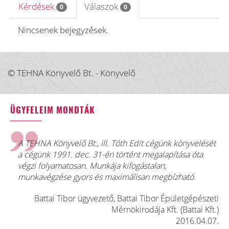
Kérdések
Válaszok
0
0
Nincsenek bejegyzések.
© TEHNA Könyvelő Bt. - Könyvelő
ÜGYFELEIM MONDTÁK
A TEHNA Könyvelő Bt., ill. Tóth Edit cégünk könyvelését
a cégünk 1991. dec. 31-én történt megalapítása óta
végzi folyamatosan. Munkája kifogástalan,
munkavégzése gyors és maximálisan megbízható.
Battai Tibor ügyvezető, Battai Tibor Épületgépészeti
Mérnökirodája Kft. (Battai Kft.)
2016.04.07.