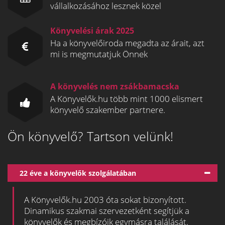
vállalkozásához lesznek közel
Könyvelési árak 2025
Ha a könyvelőiroda megadta az árait, azt
mi is megmutatjuk Önnek
A könyvelés nem zsákbamacska
A Könyvelők.hu több mint 1000 elismert
könyvelő szakember partnere.
Ön könyvelő? Tartson velünk!
22 éve a könyvelők szolgálatában
A Könyvelők.hu 2003 óta sokat bizonyított.
Dinamikus szakmai szervezetként segítjük a
könyvelők és megbízóik egymásra találását.