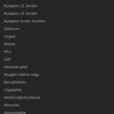
Budapest 22. kerület
Budapest 23. kerület
Budapest összes kerülete
Debrecen
Szeged
Miskolc
Pécs
Győr
Adótanácsadás
Anyagért házhoz megy
Bérszámfejtés
Cégalapítás
Felelősségbiztosítással
Könyvelés
Könyvvizsgálat