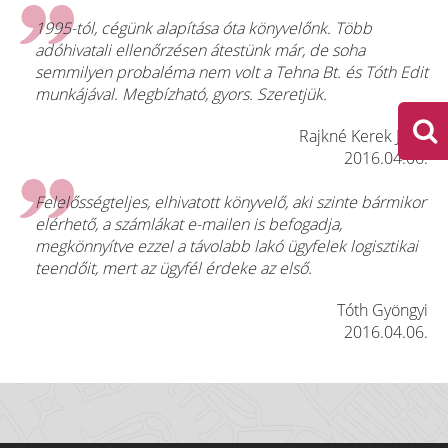
1995-tól, cégünk alapítása óta könyvelőnk. Több
adóhivatali ellenőrzésen átestünk már, de soha
semmilyen probaléma nem volt a Tehna Bt. és Tóth Edit
munkájával. Megbízható, gyors. Szeretjük.
Rajkné Kerek Judit
2016.04.06.
Felelősségteljes, elhivatott könyvelő, aki szinte bármikor
elérhető, a számlákat e-mailen is befogadja,
megkönnyítve ezzel a távolabb lakó ügyfelek logisztikai
teendőit, mert az ügyfél érdeke az első.
Tóth Gyöngyi
2016.04.06.