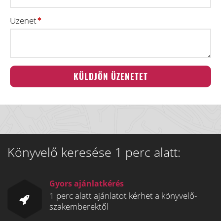
Üzenet
Könyvelő keresése 1 perc alatt:
Gyors ajánlatkérés
1 perc alatt ajánlatot kérhet a könyvelő-
szakemberektől