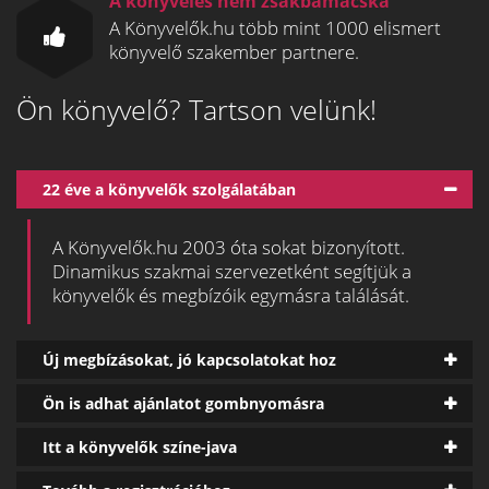
A könyvelés nem zsákbamacska
A Könyvelők.hu több mint 1000 elismert
könyvelő szakember partnere.
Ön könyvelő? Tartson velünk!
22 éve a könyvelők szolgálatában
A Könyvelők.hu 2003 óta sokat bizonyított.
Dinamikus szakmai szervezetként segítjük a
könyvelők és megbízóik egymásra találását.
Új megbízásokat, jó kapcsolatokat hoz
Ön is adhat ajánlatot gombnyomásra
Itt a könyvelők színe-java