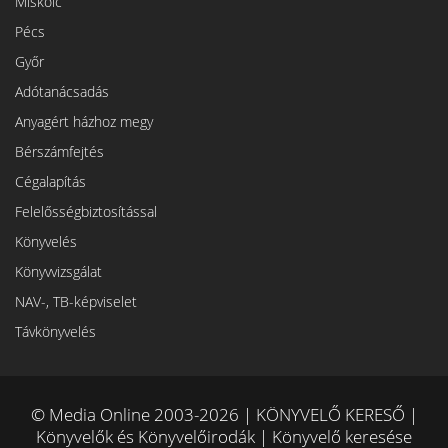
Miskolc
Pécs
Győr
Adótanácsadás
Anyagért házhoz megy
Bérszámfejtés
Cégalapítás
Felelősségbiztosítással
Könyvelés
Könyvvizsgálat
NAV-, TB-képviselet
Távkönyvelés
© Media Online 2003-2026 | KÖNYVELŐ KERESŐ |
Könyvelők és Könyvelőirodák | Könyvelő keresése