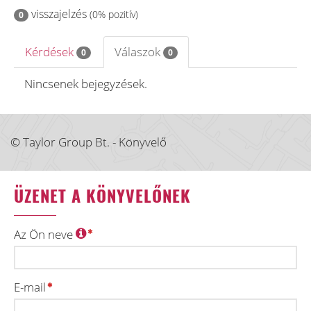
visszajelzés
(0% pozitív)
0
Kérdések
Válaszok
0
0
Nincsenek bejegyzések.
© Taylor Group Bt. - Könyvelő
ÜZENET A KÖNYVELŐNEK
Az Ön neve
E-mail