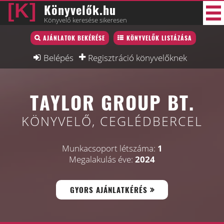
Könyvelők.hu
Könyvelő keresése sikeresen
Könyvelő lista
AJÁNLATOK BEKÉRÉSE
KÖNYVELŐK LISTÁZÁSA
45 új
Könyvelési munkák
Belépés
Regisztráció könyvelőknek
Fórum
TAYLOR GROUP BT.
Interjú
Blog
KÖNYVELŐ, CEGLÉDBERCEL
Állás
Munkacsoport létszáma:
1
Képzésnaptár
Megalakulás éve:
2024
GYORS AJÁNLATKÉRÉS