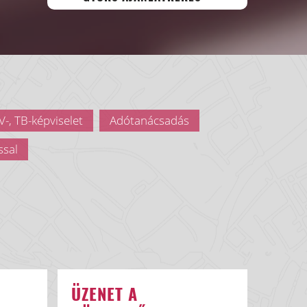
-, TB-képviselet
Adótanácsadás
ssal
ÜZENET A