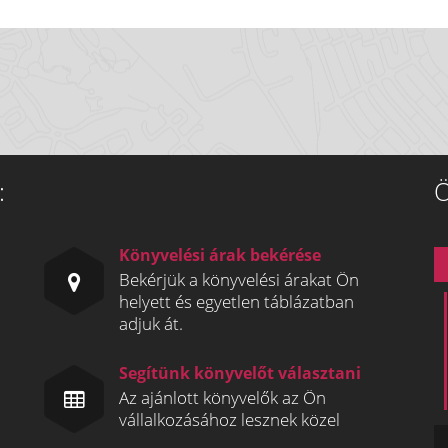
:
Ö
Könyvelési árak bekérése
Bekérjük a könyvelési árakat Ön
helyett és egyetlen táblázatban
adjuk át.
Segítünk könyvelőt választani
Az ajánlott könyvelők az Ön
vállalkozásához lesznek közel