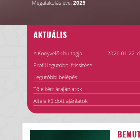
Megalakulás éve:
2025
AKTUÁLIS
A Könyvelők.hu tagja
2026.01.22. ó
Profil legutóbbi frissítése
Legutóbbi belépés
Tőle kért árajánlatok
Általa küldött ajánlatok
BEMU