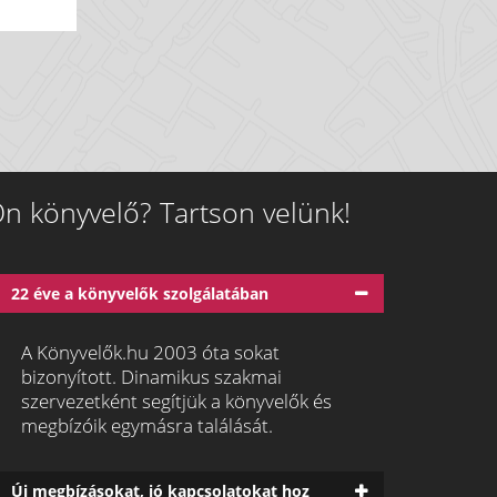
n könyvelő? Tartson velünk!
22 éve a könyvelők szolgálatában
A Könyvelők.hu 2003 óta sokat
bizonyított. Dinamikus szakmai
szervezetként segítjük a könyvelők és
megbízóik egymásra találását.
Új megbízásokat, jó kapcsolatokat hoz