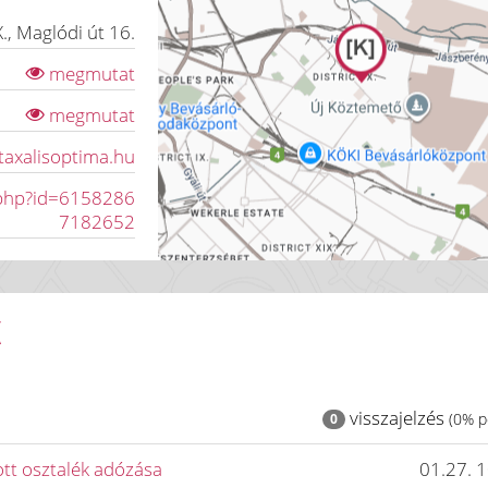
.
,
Maglódi út 16.
megmutat
megmutat
/taxalisoptima.hu
.php?id=6158286
7182652
K
visszajelzés
(0% po
0
tt osztalék adózása
01.27. 