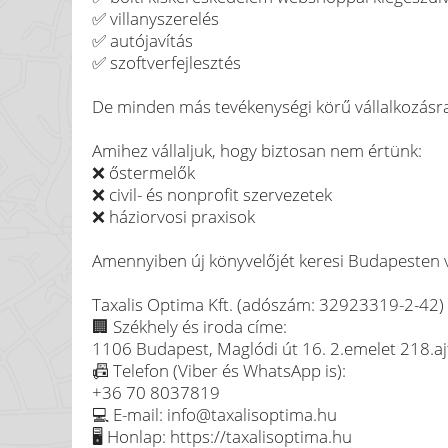
✅ villanyszerelés
✅ autójavítás
✅ szoftverfejlesztés
De minden más tevékenységi körű vállalkozásra 
Amihez vállaljuk, hogy biztosan nem értünk:
❌ őstermelők
❌ civil- és nonprofit szervezetek
❌ háziorvosi praxisok
Amennyiben új könyvelőjét keresi Budapesten va
Taxalis Optima Kft. (adószám: 32923319-2-42)
🏢 Székhely és iroda címe:
1106 Budapest, Maglódi út 16. 2.emelet 218.aj
📠 Telefon (Viber és WhatsApp is):
+36 70 8037819
💻 E-mail: info@taxalisoptima.hu
🖥️ Honlap: https://taxalisoptima.hu