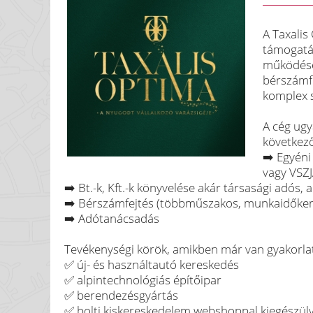
A Taxalis
támogatás
működésé
bérszámfe
komplex s
A cég ugy
következő
➡️ Egyéni
vagy VSZJ
➡️ Bt.-k, Kft.-k könyvelése akár társasági adós,
➡️ Bérszámfejtés (többműszakos, munkaidőker
➡️ Adótanácsadás
Tevékenységi körök, amikben már van gyakorla
✅ új- és használtautó kereskedés
✅ alpintechnológiás építőipar
✅ berendezésgyártás
✅ bolti kiskereskedelem webshoppal kiegészül