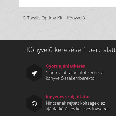
© Taxalis Optima Kft. - Könyvelő
Könyvelő keresése 1 perc alatt
Gyors ajánlatkérés
1 perc alatt ajánlatot kérhet a
könyvelő-szakemberektől
Ingyenes szolgáltatás
Nincsenek rejtett költségek, az
ajánlatkérés és keresés ingyenes