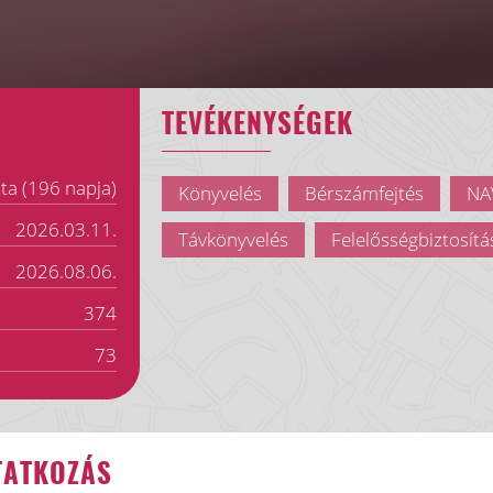
TEVÉKENYSÉGEK
ta (196 napja)
Könyvelés
Bérszámfejtés
NAV
2026.03.11.
Távkönyvelés
Felelősségbiztosítá
2026.08.06.
374
73
TATKOZÁS