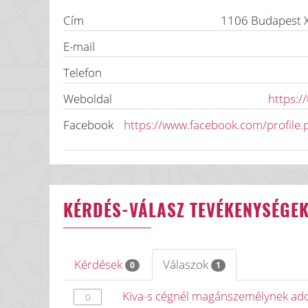
Cím
1106
Budapest X
E-mail
Telefon
Weboldal
https:/
Facebook
https://www.facebook.com/profile
KÉRDÉS-VÁLASZ TEVÉKENYSÉGE
Kérdések
Válaszok
0
1
Kiva-s cégnél magánszemélynek ado
0