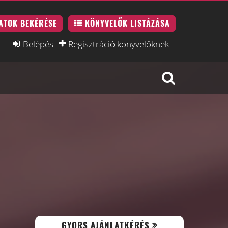
ATOK BEKÉRÉSE
KÖNYVELŐK LISTÁZÁSA
Belépés
Regisztráció könyvelőknek
GYORS AJÁNLATKÉRÉS