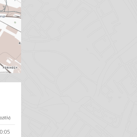
zitív)
10:05