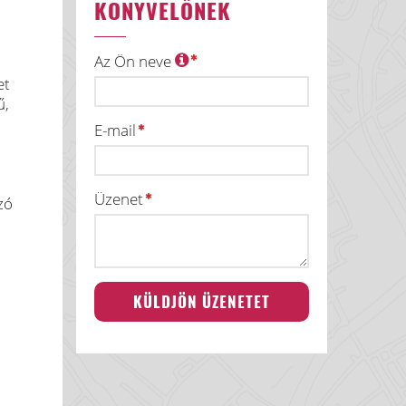
KÖNYVELŐNEK
Az Ön neve
et
ű,
E-mail
Üzenet
zó