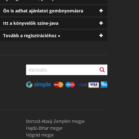
Ön is adhat ajánlatot gombnyomásra
Itt a könyvelők színe-java
Tovább a regisztrációhoz »
Borsod-Abaúj-Zemplén megye
Hajdú-Bihar megye
Nógrád megye