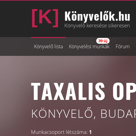
Könyvelők.hu
Könyvelő keresése sikeresen
39 új
Könyvelő lista
Könyvelési munkák
Fórum
TAXALIS OP
KÖNYVELŐ, BUDAP
Munkacsoport létszáma:
1