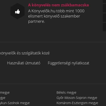
A könyvelés nem zsákbamacska
A Könyvelők.hu több mint 1000
elismert könyvelő szakember
partnere.
könyvelők és szolgáltatók közé
Használati útmutató
Függetlenségi nyilatkozat
 megye
Békés megye
egye
Győr-Moson-Sopron megye
gykun-Szolnok megye
Komárom-Esztergom megye