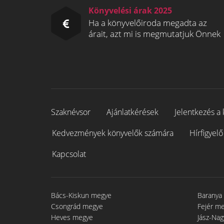
Könyvelési árak 2025
Ha a könyvelőiroda megadta az
árait, azt mi is megmutatjuk Önnek
Szaknévsor
Ajánlatkérések
Jelentkezés a 
Kedvezmények könyvelők számára
Hírfigyelő
Kapcsolat
Bács-Kiskun megye
Baranya
Csongrád megye
Fejér m
Heves megye
Jász-Na