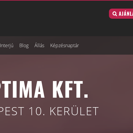
AJÁNL
Interjú
Blog
Állás
Képzésnaptár
TIMA KFT.
EST 10. KERÜLET