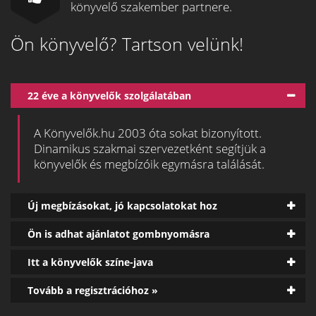
könyvelő szakember partnere.
Ön könyvelő? Tartson velünk!
22 éve a könyvelők szolgálatában
A Könyvelők.hu 2003 óta sokat bizonyított.
Dinamikus szakmai szervezetként segítjük a
könyvelők és megbízóik egymásra találását.
Új megbízásokat, jó kapcsolatokat hoz
Ön is adhat ajánlatot gombnyomásra
Itt a könyvelők színe-java
Tovább a regisztrációhoz »