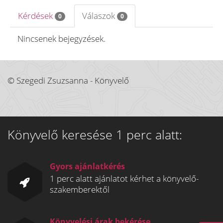
Kérdések
Válaszok
0
0
Nincsenek bejegyzések.
© Szegedi Zsuzsanna - Könyvelő
Könyvelő keresése 1 perc alatt:
Gyors ajánlatkérés
1 perc alatt ajánlatot kérhet a könyvelő-
szakemberektől
Könyvelési árak bekérése