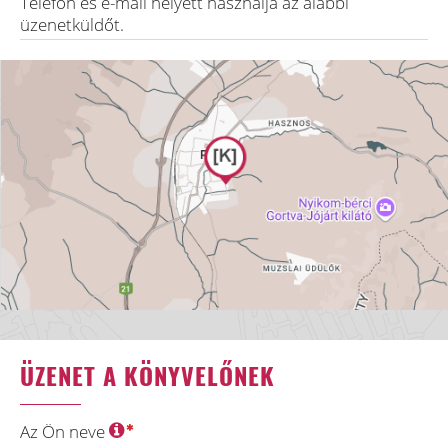
Telefon és e-mail helyett használja az alábbi
üzenetküldőt.
ÜZENET A KÖNYVELŐNEK
Az Ön neve