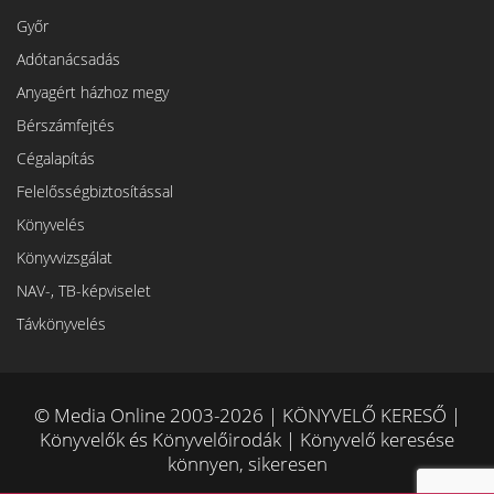
Győr
Adótanácsadás
Anyagért házhoz megy
Bérszámfejtés
Cégalapítás
Felelősségbiztosítással
Könyvelés
Könyvvizsgálat
NAV-, TB-képviselet
Távkönyvelés
© Media Online 2003-2026 | KÖNYVELŐ KERESŐ |
Könyvelők és Könyvelőirodák | Könyvelő keresése
könnyen, sikeresen