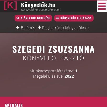
Könyvelők.hu
Könyvelő keresése sikeresen
Könyvelő lista
AJÁNLATOK BEKÉRÉSE
KÖNYVELŐK LISTÁZÁSA
31 új
Könyvelési munkák
Belépés
Regisztráció könyvelőknek
Fórum
SZEGEDI ZSUZSANNA
Interjú
Blog
KÖNYVELŐ, PÁSZTÓ
Állás
Munkacsoport létszáma:
1
Képzésnaptár
Megalakulás éve:
2022
AKTUÁLIS