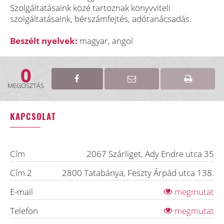
Szolgáltatásaink közé tartoznak könyvviteli
szolgáltatásaink, bérszámfejtés, adótanácsadás.
Beszélt nyelvek:
magyar, angol
0
MEGOSZTÁS
KAPCSOLAT
Cím
2067
Szárliget
,
Ady Endre utca 35
Cím 2
2800
Tatabánya
,
Feszty Árpád utca 138.
E-mail
megmutat
Telefon
megmutat