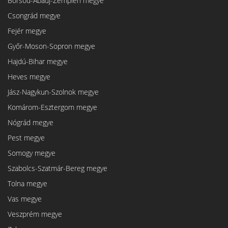
Borsod-Abaúj-Zemplén megye
Csongrád megye
Fejér megye
Győr-Moson-Sopron megye
Hajdú-Bihar megye
Heves megye
Jász-Nagykun-Szolnok megye
Komárom-Esztergom megye
Nógrád megye
Pest megye
Somogy megye
Szabolcs-Szatmár-Bereg megye
Tolna megye
Vas megye
Veszprém megye