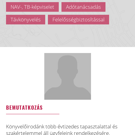
NAV-, TB-képviselet
Adótanácsadás
Távkönyvelés
Felelősségbiztosítással
BEMUTATKOZÁS
Könyvelőirodánk több évtizedes tapasztalattal és
szakértelemmel áll ügyfeleink rendelkezésére.