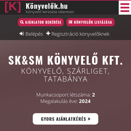
Könyvelők.hu
Könyvelő keresése sikeresen
Könyvelő lista
AJÁNLATOK BEKÉRÉSE
KÖNYVELŐK LISTÁZÁSA
39 új
Könyvelési munkák
Belépés
Regisztráció könyvelőknek
Fórum
SK&SM KÖNYVELŐ KFT.
Interjú
Blog
KÖNYVELŐ, SZÁRLIGET,
TATABÁNYA
Állás
Képzésnaptár
Munkacsoport létszáma:
2
Megalakulás éve:
2024
GYORS AJÁNLATKÉRÉS