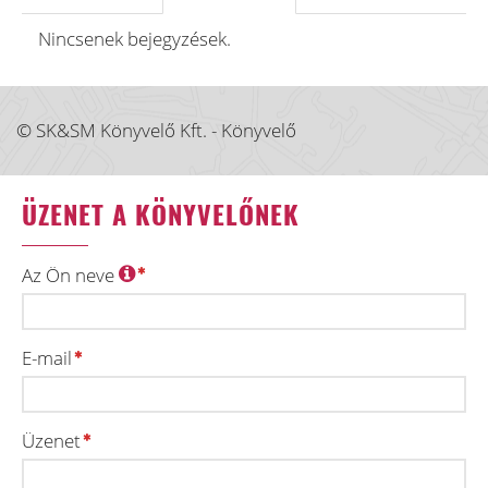
Nincsenek bejegyzések.
© SK&SM Könyvelő Kft. - Könyvelő
ÜZENET A KÖNYVELŐNEK
Az Ön neve
E-mail
Üzenet