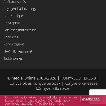
Adótanácsadás
Anyagért házhoz megy
Bérszámfejtés
Cégalapítás
Felelősségbiztosítással
Könyvelés
Könyvvizsgálat
NAV-, TB-képviselet
Távkönyvelés
© Media Online 2003-2026 | KÖNYVELŐ KERESŐ |
Könyvelők és Könyvelőirodák | Könyvelő keresése
könnyen, sikeresen
A cookie-k segítenek minket a szolgáltatásnyújtásban.
rendben
Szolgáltatásaink használatával jóváhagyja, hogy
cookie-kat használjunk.
További információ