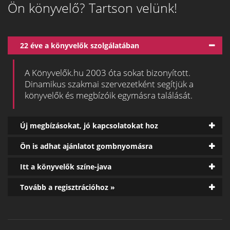
Ön könyvelő? Tartson velünk!
22 éve a könyvelők szolgálatában
A Könyvelők.hu 2003 óta sokat bizonyított.
Dinamikus szakmai szervezetként segítjük a
könyvelők és megbízóik egymásra találását.
Új megbízásokat, jó kapcsolatokat hoz
Ön is adhat ajánlatot gombnyomásra
Itt a könyvelők színe-java
Tovább a regisztrációhoz »