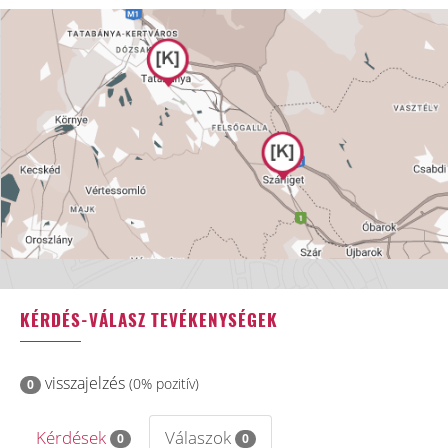
KÉRDÉS-VÁLASZ TEVÉKENYSÉGEK
visszajelzés
(0% pozitív)
0
Kérdések
Válaszok
0
0