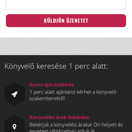
Könyvelő keresése 1 perc alatt:
Gyors ajánlatkérés
1 perc alatt ajánlatot kérhet a könyvelő-
szakemberektől
Könyvelési árak bekérése
Bekérjük a könyvelési árakat Ön helyett és
egyetlen táblázatban adjuk át.