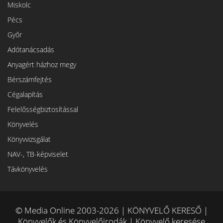
Miskolc
Pécs
Győr
Adótanácsadás
Anyagért házhoz megy
Bérszámfejtés
Cégalapítás
Felelősségbiztosítással
Könyvelés
Könyvvizsgálat
NAV-, TB-képviselet
Távkönyvelés
© Media Online 2003-2026 | KÖNYVELŐ KERESŐ |
Könyvelők és Könyvelőirodák | Könyvelő keresése