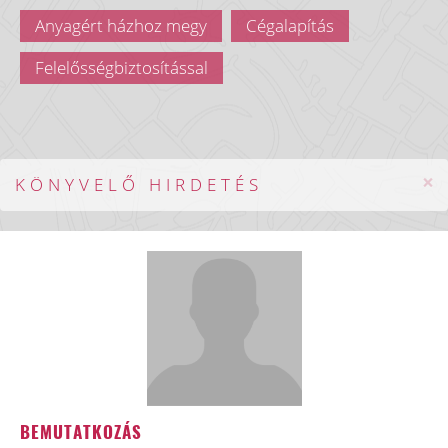
Anyagért házhoz megy
Cégalapítás
Felelősségbiztosítással
×
KÖNYVELŐ HIRDETÉS
BEMUTATKOZÁS