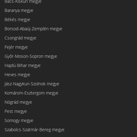
Bács-Kiskun megye
Baranya megye
Békés megye
Borsod-Abaúj-Zemplén megye
Csongrád megye
Fejér megye
Győr-Moson-Sopron megye
Hajdú-Bihar megye
Heves megye
Jász-Nagykun-Szolnok megye
Komárom-Esztergom megye
Nógrád megye
Pest megye
Somogy megye
Szabolcs-Szatmár-Bereg megye