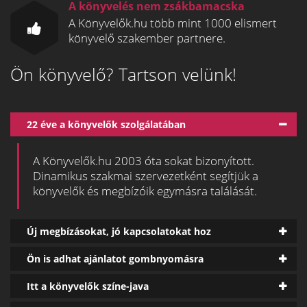
A könyvelés nem zsákbamacska
A Könyvelők.hu több mint 1000 elismert
könyvelő szakember partnere.
Ön könyvelő? Tartson velünk!
22 éve a könyvelők szolgálatában
A Könyvelők.hu 2003 óta sokat bizonyított.
Dinamikus szakmai szervezetként segítjük a
könyvelők és megbízóik egymásra találását.
Új megbízásokat, jó kapcsolatokat hoz
Ön is adhat ajánlatot gombnyomásra
Itt a könyvelők színe-java