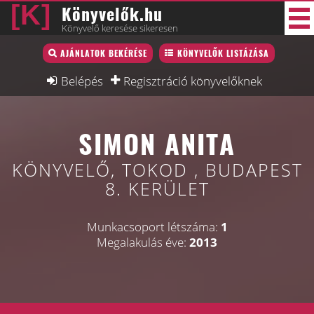
Könyvelők.hu
Könyvelő keresése sikeresen
Könyvelő lista
AJÁNLATOK BEKÉRÉSE
KÖNYVELŐK LISTÁZÁSA
40 új
Könyvelési munkák
Belépés
Regisztráció könyvelőknek
Fórum
SIMON ANITA
Interjú
Blog
KÖNYVELŐ, TOKOD , BUDAPEST
8. KERÜLET
Állás
Képzésnaptár
Munkacsoport létszáma:
1
Megalakulás éve:
2013