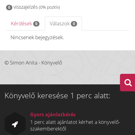
visszajelzés
(0% pozitív)
0
Kérdések
Válaszok
0
0
Nincsenek bejegyzések.
© Simon Anita - Könyvelő
Könyvelő keresése 1 perc alatt:
Gyors ajánlatkérés
1 perc alatt ajánlatot kérhet a könyvelő-
szakemberektől