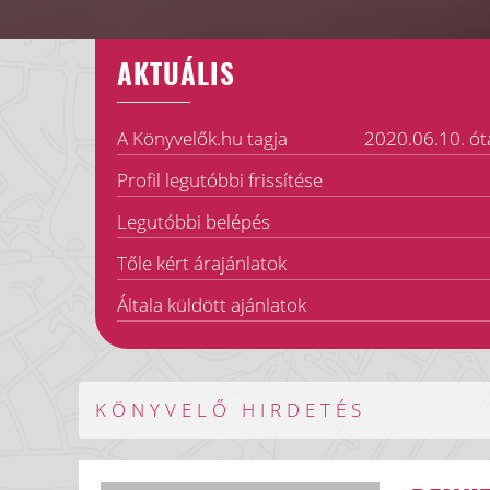
AKTUÁLIS
A Könyvelők.hu tagja
2020.06.10. ót
Profil legutóbbi frissítése
Legutóbbi belépés
Tőle kért árajánlatok
Általa küldött ajánlatok
KÖNYVELŐ HIRDETÉS