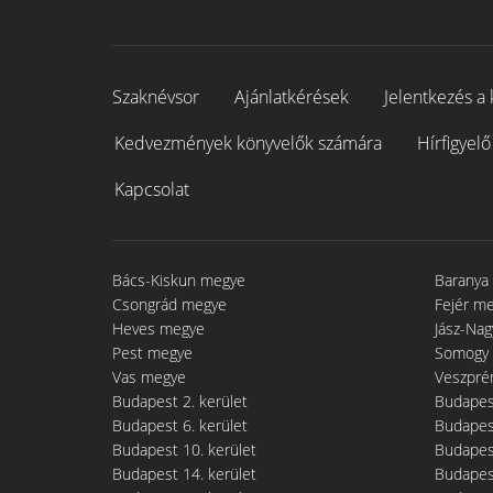
Szaknévsor
Ajánlatkérések
Jelentkezés a 
Kedvezmények könyvelők számára
Hírfigyelő
Kapcsolat
Bács-Kiskun megye
Baranya
Csongrád megye
Fejér m
Heves megye
Jász-Na
Pest megye
Somogy
Vas megye
Veszpré
Budapest 2. kerület
Budapest
Budapest 6. kerület
Budapest
Budapest 10. kerület
Budapest
Budapest 14. kerület
Budapest