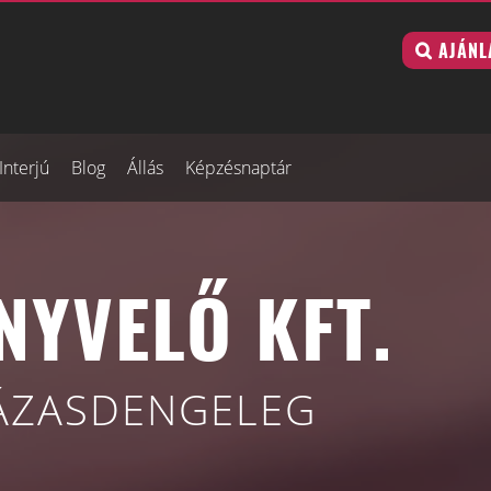
AJÁNL
Interjú
Blog
Állás
Képzésnaptár
NYVELŐ KFT.
ÁZASDENGELEG