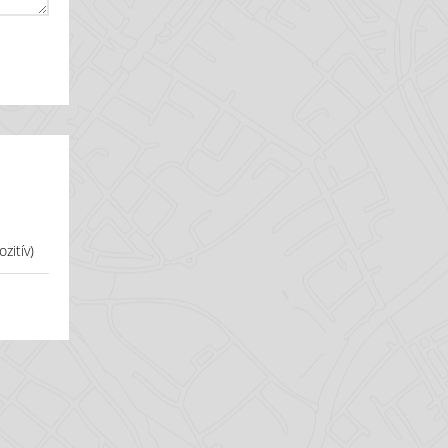
zitív)