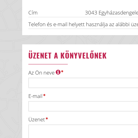
Cím
3043
Egyházasdengel
Telefon és e-mail helyett használja az alábbi üz
ÜZENET A KÖNYVELŐNEK
Az Ön neve
E-mail
Üzenet