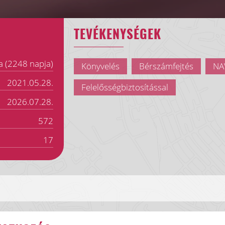
TEVÉKENYSÉGEK
a (2248 napja)
Könyvelés
Bérszámfejtés
NAV
2021.05.28.
Felelősségbiztosítással
2026.07.28.
572
17