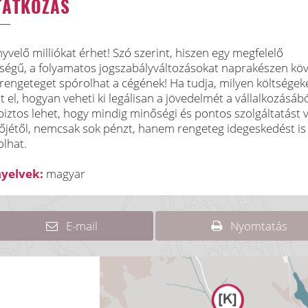
TATKOZÁS
nyvelő milliókat érhet! Szó szerint, hiszen egy megfelelő
tségű, a folyamatos jogszabályváltozásokat naprakészen kö
rengeteget spórolhat a cégének! Ha tudja, milyen költségek
 el, hogyan veheti ki legálisan a jövedelmét a vállalkozásábó
biztos lehet, hogy mindig minőségi és pontos szolgáltatást 
őjétől, nemcsak sok pénzt, hanem rengeteg idegeskedést is
lhat.
nyelvek:
magyar
E-mail
Nyomtatás