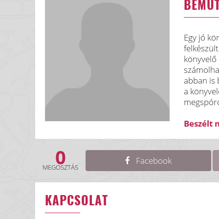
BEMU
Egy jó kö
felkészül
könyvelő 
számolhat
abban is 
a könyvel
megspóro
Beszélt 
0
Facebook
MEGOSZTÁS
KAPCSOLAT