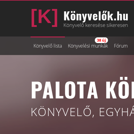
Könyvelők.hu
Könyvelő keresése sikeresen
38 új
Könyvelő lista
Könyvelési munkák
Fórum
PALOTA KÖ
KÖNYVELŐ, EGYH