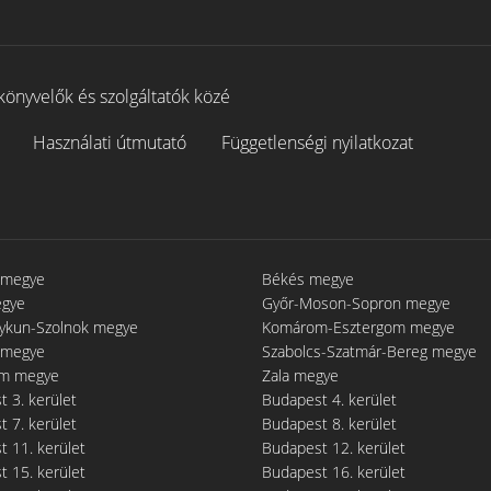
könyvelők és szolgáltatók közé
Használati útmutató
Függetlenségi nyilatkozat
 megye
Békés megye
egye
Győr-Moson-Sopron megye
gykun-Szolnok megye
Komárom-Esztergom megye
 megye
Szabolcs-Szatmár-Bereg megye
m megye
Zala megye
 3. kerület
Budapest 4. kerület
 7. kerület
Budapest 8. kerület
 11. kerület
Budapest 12. kerület
 15. kerület
Budapest 16. kerület