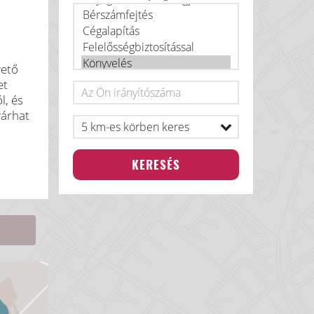
vető
et
l, és
várhat