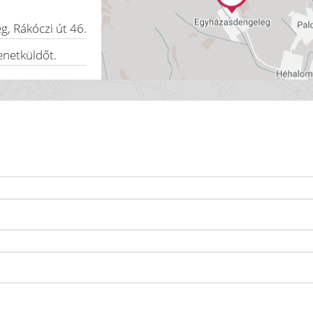
eg
,
Rákóczi út 46.
enetküldőt.