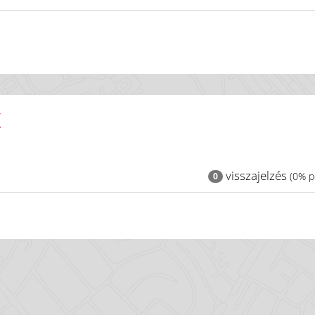
K
visszajelzés
(0% po
0