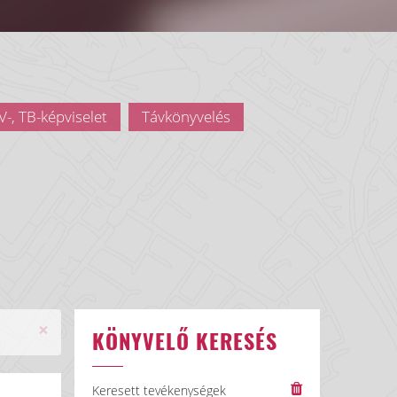
-, TB-képviselet
Távkönyvelés
×
KÖNYVELŐ KERESÉS
Keresett tevékenységek