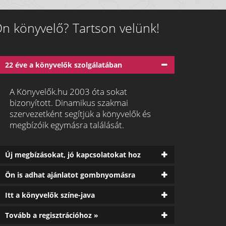
n könyvelő? Tartson velünk!
22 éve a könyvelők szolgálatában
A Könyvelők.hu 2003 óta sokat
bizonyított. Dinamikus szakmai
szervezetként segítjük a könyvelők és
megbízóik egymásra találását.
Új megbízásokat, jó kapcsolatokat hoz
Ön is adhat ajánlatot gombnyomásra
Itt a könyvelők színe-java
Tovább a regisztrációhoz »