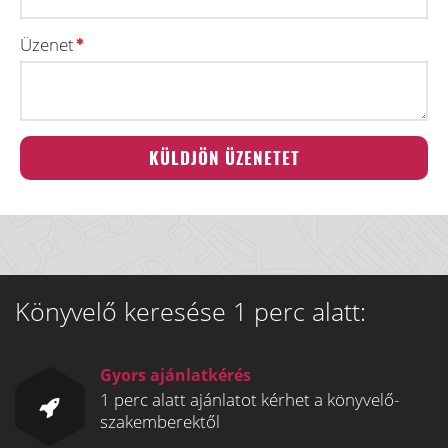
Üzenet
Könyvelő keresése 1 perc alatt:
Gyors ajánlatkérés
1 perc alatt ajánlatot kérhet a könyvelő-
szakemberektől