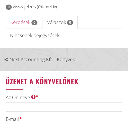
visszajelzés
(0% pozitív)
0
Kérdések
Válaszok
0
0
Nincsenek bejegyzések.
© Next Accounting Kft. - Könyvelő
ÜZENET A KÖNYVELŐNEK
Az Ön neve
E-mail