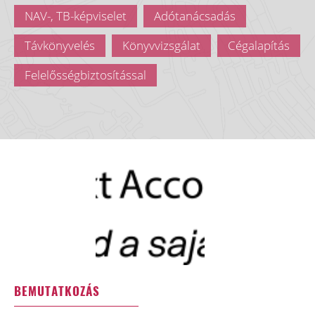
NAV-, TB-képviselet
Adótanácsadás
Távkönyvelés
Könyvvizsgálat
Cégalapítás
Felelősségbiztosítással
BEMUTATKOZÁS