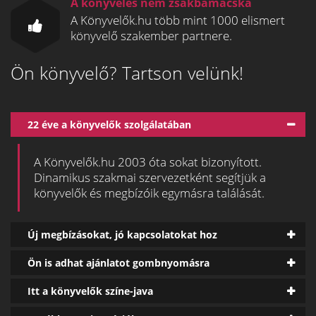
A könyvelés nem zsákbamacska
A Könyvelők.hu több mint 1000 elismert
könyvelő szakember partnere.
Ön könyvelő? Tartson velünk!
22 éve a könyvelők szolgálatában
A Könyvelők.hu 2003 óta sokat bizonyított.
Dinamikus szakmai szervezetként segítjük a
könyvelők és megbízóik egymásra találását.
Új megbízásokat, jó kapcsolatokat hoz
Ön is adhat ajánlatot gombnyomásra
Itt a könyvelők színe-java