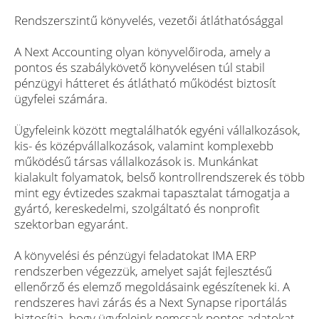
Rendszerszintű könyvelés, vezetői átláthatósággal
A Next Accounting olyan könyvelőiroda, amely a
pontos és szabálykövető könyvelésen túl stabil
pénzügyi hátteret és átlátható működést biztosít
ügyfelei számára.
Ügyfeleink között megtalálhatók egyéni vállalkozások,
kis- és középvállalkozások, valamint komplexebb
működésű társas vállalkozások is. Munkánkat
kialakult folyamatok, belső kontrollrendszerek és több
mint egy évtizedes szakmai tapasztalat támogatja a
gyártó, kereskedelmi, szolgáltató és nonprofit
szektorban egyaránt.
A könyvelési és pénzügyi feladatokat IMA ERP
rendszerben végezzük, amelyet saját fejlesztésű
ellenőrző és elemző megoldásaink egészítenek ki. A
rendszeres havi zárás és a Next Synapse riportálás
biztosítja, hogy ügyfeleink nemcsak pontos adatokat