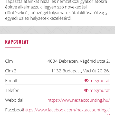
Tapasztalatainkat hazai és nemzetközi gyakorlatokra
építve alkalmazzuk, legyen szó növekedési
döntésekről, pénzügyi folyamatok átalakításáról vagy
egyedi üzleti helyzetek kezeléséről.
KAPCSOLAT
Cím
4034
Debrecen
,
Vágóhíd utca 2.
Cím 2
1132
Budapest
,
Váci út 20-26.
E-mail
megmutat
Telefon
megmutat
Weboldal
https://www.nextaccounting.hu/
Facebook
https://www.facebook.com/nextaccountingkf