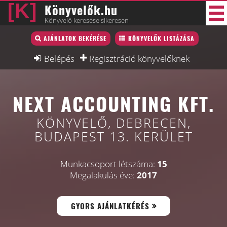
Könyvelők.hu
Könyvelő keresése sikeresen
Könyvelő lista
AJÁNLATOK BEKÉRÉSE
KÖNYVELŐK LISTÁZÁSA
33 új
Könyvelési munkák
Belépés
Regisztráció könyvelőknek
Fórum
NEXT ACCOUNTING KFT.
Interjú
Blog
KÖNYVELŐ, DEBRECEN,
BUDAPEST 13. KERÜLET
Állás
Képzésnaptár
Munkacsoport létszáma:
15
Megalakulás éve:
2017
GYORS AJÁNLATKÉRÉS