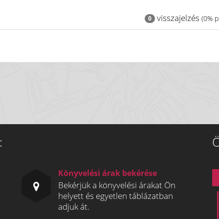
visszajelzés
(0% po
0
:
Ö
Könyvelési árak bekérése
Bekérjük a könyvelési árakat Ön
helyett és egyetlen táblázatban
adjuk át.