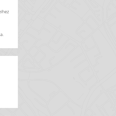
eihez
a.