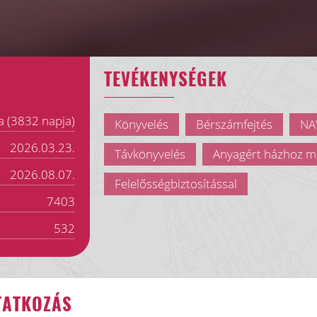
TEVÉKENYSÉGEK
a (3832 napja)
Könyvelés
Bérszámfejtés
NAV
2026.03.23.
Távkönyvelés
Anyagért házhoz m
2026.08.07.
Felelősségbiztosítással
7403
532
TATKOZÁS