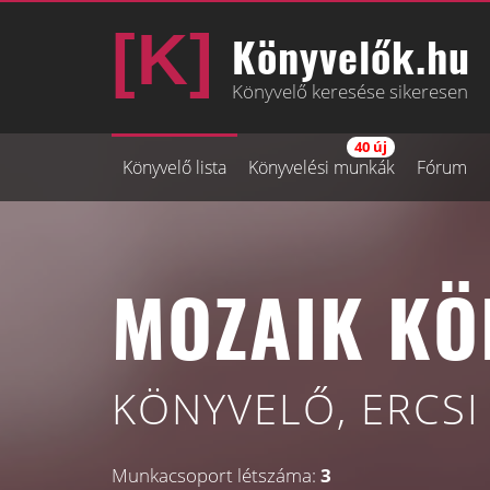
Könyvelők.hu
Könyvelő keresése sikeresen
40 új
Könyvelő lista
Könyvelési munkák
Fórum
MOZAIK KÖ
KÖNYVELŐ, ERCSI 
Munkacsoport létszáma:
3