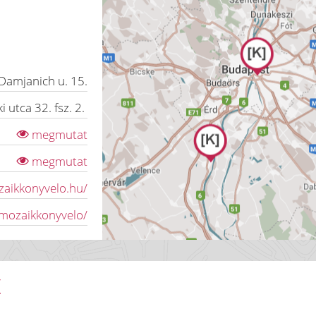
Damjanich u. 15.
i utca 32. fsz. 2.
megmutat
megmutat
zaikkonyvelo.hu/
mozaikkonyvelo/
K