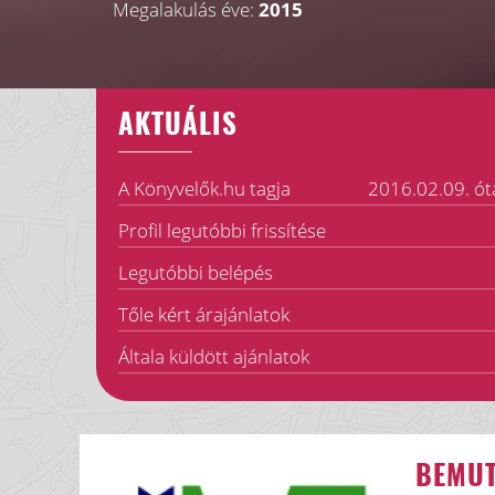
Megalakulás éve:
2015
AKTUÁLIS
A Könyvelők.hu tagja
2016.02.09. ót
Profil legutóbbi frissítése
Legutóbbi belépés
Tőle kért árajánlatok
Általa küldött ajánlatok
BEMU