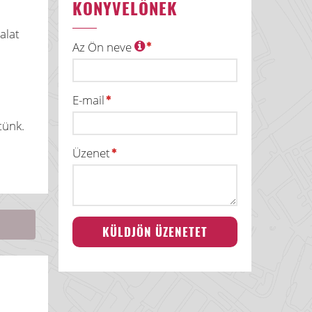
KÖNYVELŐNEK
alat
Az Ön neve
E-mail
tünk.
Üzenet