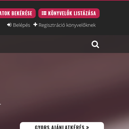
ATOK BEKÉRÉSE
KÖNYVELŐK LISTÁZÁSA
Belépés
Regisztráció könyvelőknek
T
GYORS AJÁNLATKÉRÉS