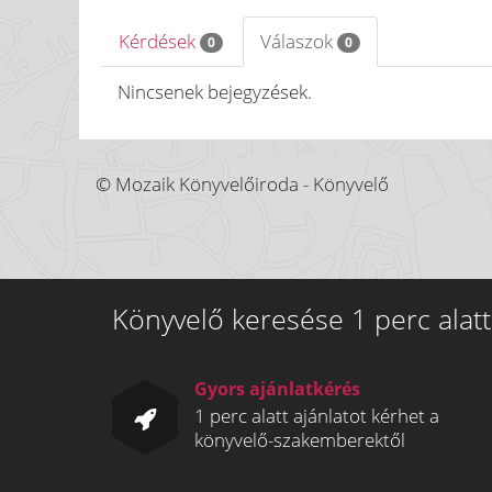
Kérdések
Válaszok
0
0
Nincsenek bejegyzések.
© Mozaik Könyvelőiroda - Könyvelő
Könyvelő keresése 1 perc alatt
Gyors ajánlatkérés
1 perc alatt ajánlatot kérhet a
könyvelő-szakemberektől