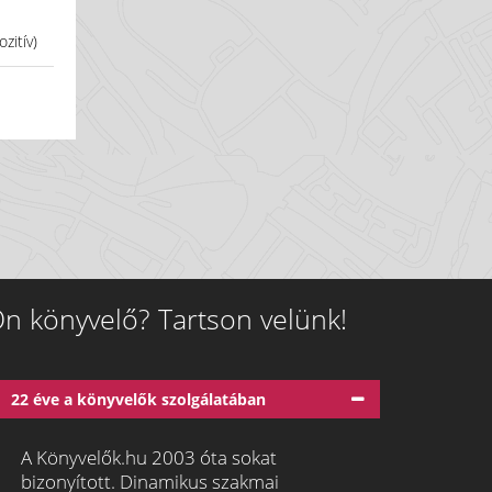
zitív)
n könyvelő? Tartson velünk!
22 éve a könyvelők szolgálatában
A Könyvelők.hu 2003 óta sokat
bizonyított. Dinamikus szakmai