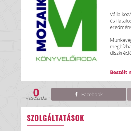
Vállalkoz
és fiatal
eredmény
Munkavégz
megbízhat
diszkréci
Beszélt 
0
Facebook
MEGOSZTÁS
SZOLGÁLTATÁSOK