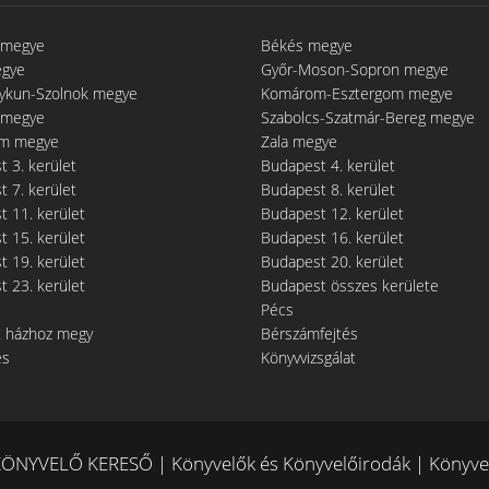
 megye
Békés megye
egye
Győr-Moson-Sopron megye
gykun-Szolnok megye
Komárom-Esztergom megye
 megye
Szabolcs-Szatmár-Bereg megye
m megye
Zala megye
 3. kerület
Budapest 4. kerület
 7. kerület
Budapest 8. kerület
 11. kerület
Budapest 12. kerület
 15. kerület
Budapest 16. kerület
 19. kerület
Budapest 20. kerület
 23. kerület
Budapest összes kerülete
Pécs
t házhoz megy
Bérszámfejtés
és
Könyvvizsgálat
ÖNYVELŐ KERESŐ | Könyvelők és Könyvelőirodák | Könyvel