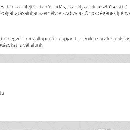
lés, bérszámfejtés, tanácsadás, szabályzatok készítése stb.)
 Szolgáltatásainkat személyre szabva az Önök cégének igény
en egyéni megállapodás alapján történik az árak kialakítás
tásokat is vállalunk.
ta