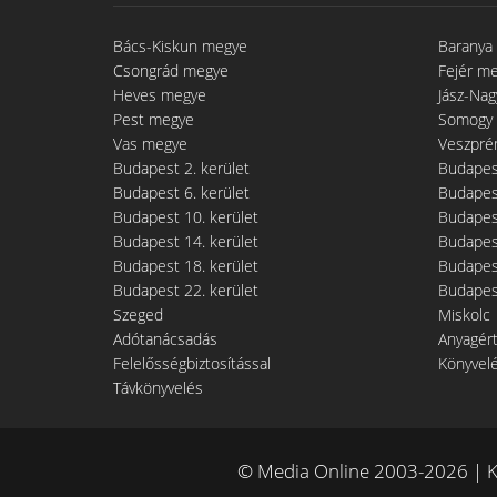
Bács-Kiskun megye
Baranya
Csongrád megye
Fejér m
Heves megye
Jász-Na
Pest megye
Somogy
Vas megye
Veszpré
Budapest 2. kerület
Budapest
Budapest 6. kerület
Budapest
Budapest 10. kerület
Budapest
Budapest 14. kerület
Budapest
Budapest 18. kerület
Budapest
Budapest 22. kerület
Budapest
Szeged
Miskolc
Adótanácsadás
Anyagér
Felelősségbiztosítással
Könyvel
Távkönyvelés
© Media Online 2003-2026 | K