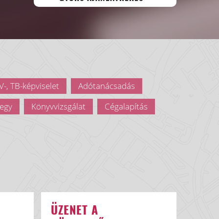
-, TB-képviselet
Adótanácsadás
egy
Könyvvizsgálat
Cégalapítás
ÜZENET A