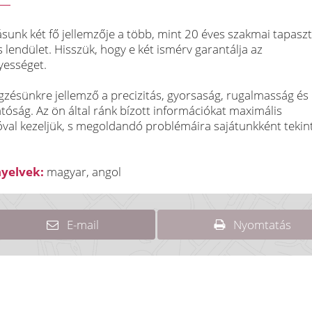
ásunk két fő jellemzője a több, mint 20 éves szakmai tapaszt
os lendület. Hisszük, hogy e két ismérv garantálja az
ességet.
ésünkre jellemző a precizitás, gyorsaság, rugalmasság és
óság. Az ön által ránk bízott információkat maximális
óval kezeljük, s megoldandó problémáira sajátunkként tekin
nyelvek:
magyar, angol
E-mail
Nyomtatás