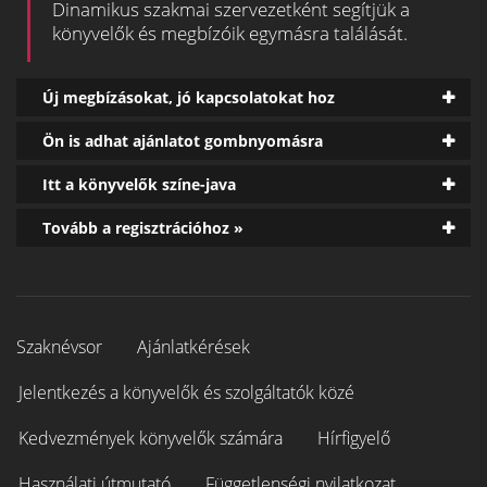
Dinamikus szakmai szervezetként segítjük a
könyvelők és megbízóik egymásra találását.
Új megbízásokat, jó kapcsolatokat hoz
Ön is adhat ajánlatot gombnyomásra
Itt a könyvelők színe-java
Tovább a regisztrációhoz »
Szaknévsor
Ajánlatkérések
Jelentkezés a könyvelők és szolgáltatók közé
Kedvezmények könyvelők számára
Hírfigyelő
Használati útmutató
Függetlenségi nyilatkozat