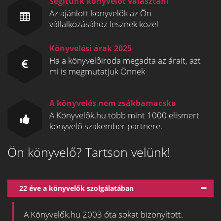
Segítünk könyvelőt választani
Az ajánlott könyvelők az Ön
vállalkozásához lesznek közel
Könyvelési árak 2025
Ha a könyvelőiroda megadta az árait, azt
mi is megmutatjuk Önnek
A könyvelés nem zsákbamacska
A Könyvelők.hu több mint 1000 elismert
könyvelő szakember partnere.
Ön könyvelő? Tartson velünk!
22 éve a könyvelők szolgálatában
A Könyvelők.hu 2003 óta sokat bizonyított.