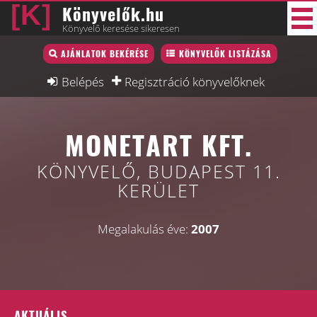
Könyvelők.hu
Könyvelő keresése sikeresen
Könyvelő lista
AJÁNLATOK BEKÉRÉSE
KÖNYVELŐK LISTÁZÁSA
33 új
Könyvelési munkák
Belépés
Regisztráció könyvelőknek
Fórum
MONETART KFT.
Interjú
Blog
KÖNYVELŐ, BUDAPEST 11.
KERÜLET
Állás
Képzésnaptár
Megalakulás éve:
2007
AKTUÁLIS