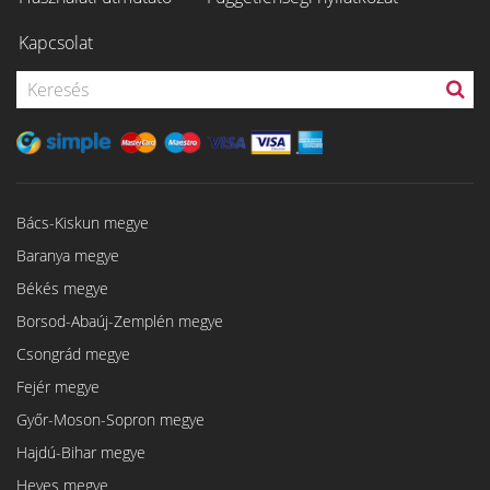
Kapcsolat
Bács-Kiskun megye
Baranya megye
Békés megye
Borsod-Abaúj-Zemplén megye
Csongrád megye
Fejér megye
Győr-Moson-Sopron megye
Hajdú-Bihar megye
Heves megye