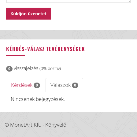
KÉRDÉS-VÁLASZ TEVÉKENYSÉGEK
visszajelzés
(0% pozitív)
0
Kérdések
Válaszok
0
0
Nincsenek bejegyzések.
© MonetArt Kft. - Könyvelő