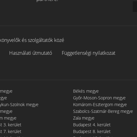
könyvelők és szolgáltatók közé
Használati útmutató
Függetlenségi nyilatkozat
 megye
Békés megye
egye
Győr-Moson-Sopron megye
gykun-Szolnok megye
Komárom-Esztergom megye
 megye
Szabolcs-Szatmár-Bereg megye
m megye
Zala megye
 3. kerület
Budapest 4. kerület
 7. kerület
Budapest 8. kerület