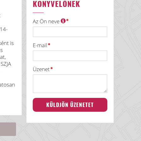
KÖNYVELŐNEK
t
Az Ön neve
14-
ént is
E-mail
és
at,
 SZJA
Üzenet
s
matosan