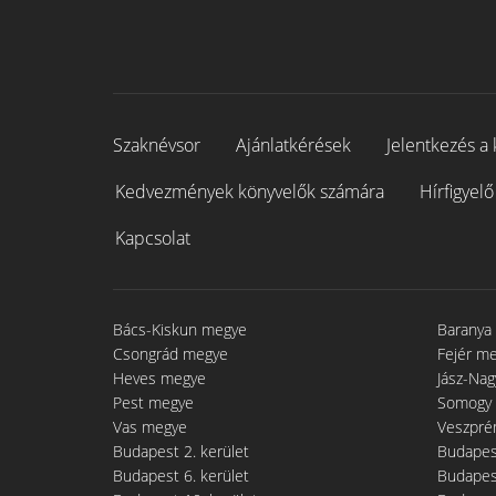
Szaknévsor
Ajánlatkérések
Jelentkezés a 
Kedvezmények könyvelők számára
Hírfigyelő
Kapcsolat
Bács-Kiskun megye
Baranya
Csongrád megye
Fejér m
Heves megye
Jász-Na
Pest megye
Somogy
Vas megye
Veszpré
Budapest 2. kerület
Budapest
Budapest 6. kerület
Budapest