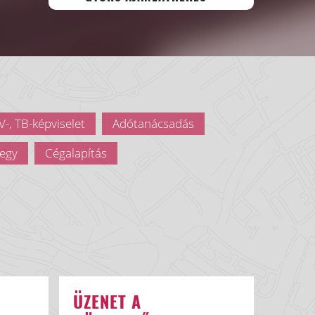
-, TB-képviselet
Adótanácsadás
egy
Cégalapítás
ÜZENET A