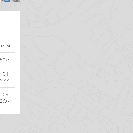
zitív)
08:57
1.04.
5:44
6.09.
2:07