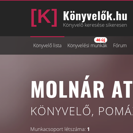
Könyvelők.hu
Könyvelő keresése sikeresen
46 új
Könyvelő lista
Könyvelési munkák
Fórum
MOLNÁR AT
KÖNYVELŐ, POMÁ
Munkacsoport létszáma:
1