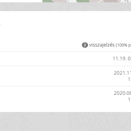
K
visszajelzés
(100% po
2
11.19. 
2021.1
1
2020.0
1