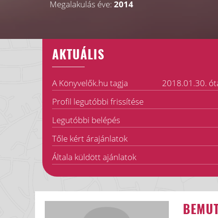
Megalakulás éve:
2014
AKTUÁLIS
A Könyvelők.hu tagja
2018.01.30. ót
Profil legutóbbi frissítése
Legutóbbi belépés
Tőle kért árajánlatok
Általa küldött ajánlatok
BEMU