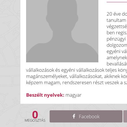
20 éve do
tanultam 
végzetts
ben regis
pénzügyi 
dolgozom,
egyéni vá
amelynek
bevallását
vállalkozások és egyéni vállalkozások teljes k
magánszemélyeket, vállalkozásokat, akiknek kö
képzem magam, rendszeresen részt veszek a s
Beszélt nyelvek:
magyar
0
Facebook
MEGOSZTÁS