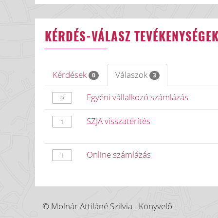
KÉRDÉS-VÁLASZ TEVÉKENYSÉGE
Kérdések
Válaszok
0
3
Egyéni vállalkozó számlázás
0
SZJA visszatérítés
1
Online számlázás
1
© Molnár Attiláné Szilvia - Könyvelő