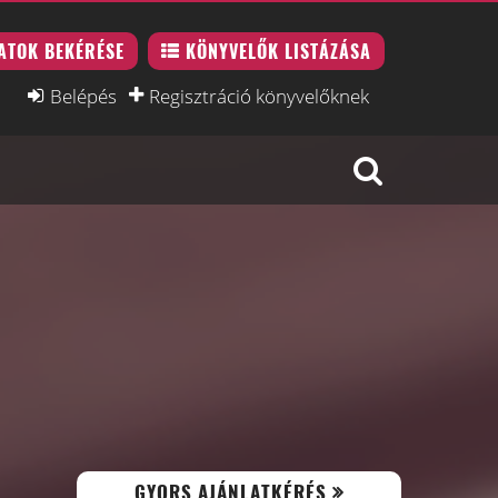
ATOK BEKÉRÉSE
KÖNYVELŐK LISTÁZÁSA
Belépés
Regisztráció könyvelőknek
A
GYORS AJÁNLATKÉRÉS