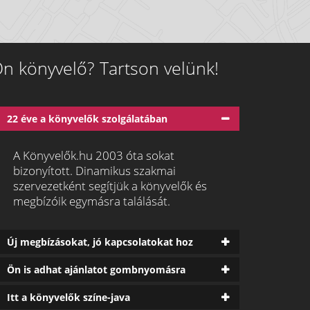
n könyvelő? Tartson velünk!
22 éve a könyvelők szolgálatában
A Könyvelők.hu 2003 óta sokat
bizonyított. Dinamikus szakmai
szervezetként segítjük a könyvelők és
megbízóik egymásra találását.
Új megbízásokat, jó kapcsolatokat hoz
Ön is adhat ajánlatot gombnyomásra
Itt a könyvelők színe-java