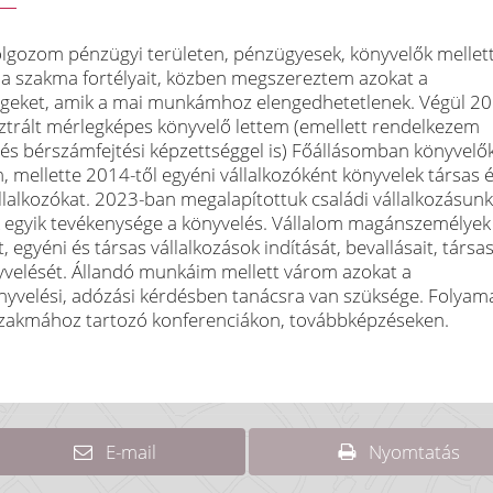
lgozom pénzügyi területen, pénzügyesek, könyvelők mellet
a szakma fortélyait, közben megszereztem azokat a
égeket, amik a mai munkámhoz elengedhetetlenek. Végül 20
ztrált mérlegképes könyvelő lettem (emellett rendelkezem
és bérszámfejtési képzettséggel is) Főállásomban könyvelők
 mellette 2014-től egyéni vállalkozóként könyvelek társas 
llalkozókat. 2023-ban megalapítottuk családi vállalkozásunk
 egyik tevékenysége a könyvelés. Vállalom magánszemélyek
, egyéni és társas vállalkozások indítását, bevallásait, társa
önyvelését. Állandó munkáim mellett várom azokat a
nyvelési, adózási kérdésben tanácsra van szüksége. Folya
zakmához tartozó konferenciákon, továbbképzéseken.
E-mail
Nyomtatás