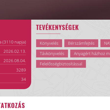
TEVÉKENYSÉGEK
a (3110 napja)
Könyvelés
Bérszámfejtés
NAV
2026.02.13.
Távkönyvelés
Anyagért házhoz m
2026.08.04.
Felelősségbiztosítással
3289
34
TATKOZÁS