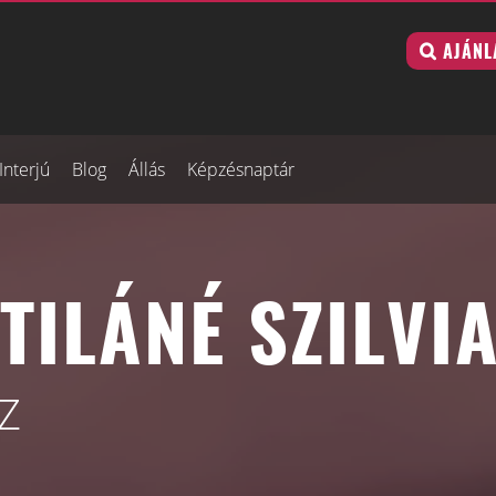
AJÁNL
Interjú
Blog
Állás
Képzésnaptár
TILÁNÉ SZILVI
Z