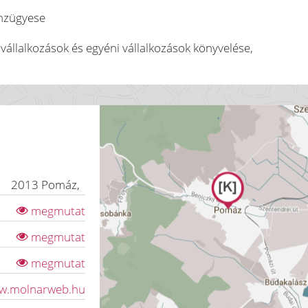
énzügyese
svállalkozások és egyéni vállalkozások könyvelése,
2013
Pomáz
,
megmutat
megmutat
megmutat
ww.molnarweb.hu