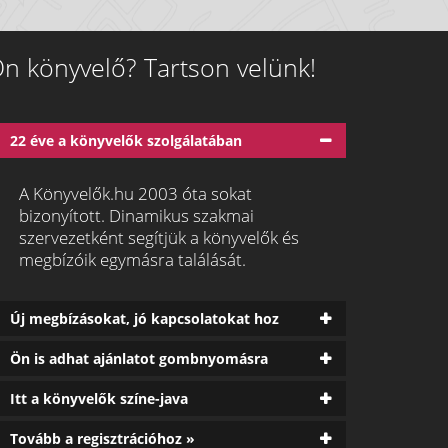
n könyvelő? Tartson velünk!
22 éve a könyvelők szolgálatában
A Könyvelők.hu 2003 óta sokat
bizonyított. Dinamikus szakmai
szervezetként segítjük a könyvelők és
megbízóik egymásra találását.
Új megbízásokat, jó kapcsolatokat hoz
Ön is adhat ajánlatot gombnyomásra
Itt a könyvelők színe-java
Tovább a regisztrációhoz »