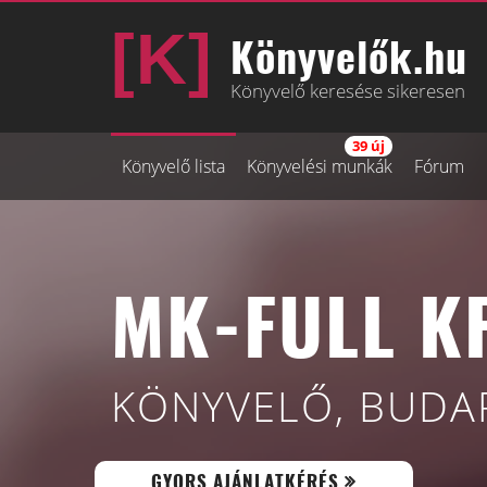
Könyvelők.hu
Könyvelő keresése sikeresen
39 új
Könyvelő lista
Könyvelési munkák
Fórum
MK-FULL KF
KÖNYVELŐ, BUDAP
GYORS AJÁNLATKÉRÉS