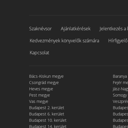
Szaknévsor
Ajánlatkérések
Jelentkezés a 
Kedvezmények könyvelők számára
Hírfigyelő
Kapcsolat
Bács-Kiskun megye
Baranya
Csongrád megye
Fejér m
Heves megye
Jász-Na
Pest megye
Somogy
Vas megye
Veszpré
Budapest 2. kerület
Budapest
Budapest 6. kerület
Budapest
Budapest 10. kerület
Budapest
Budapest 14. kerület
Budapest