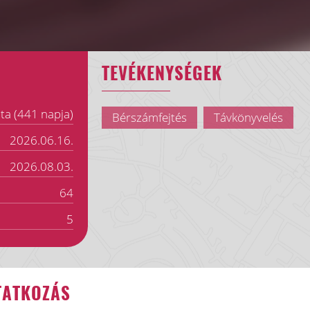
TEVÉKENYSÉGEK
ta (441 napja)
Bérszámfejtés
Távkönyvelés
2026.06.16.
2026.08.03.
64
5
TATKOZÁS