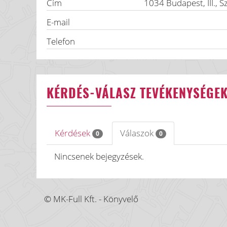
Cím
1034
Budapest, III.
,
S
E-mail
Telefon
KÉRDÉS-VÁLASZ TEVÉKENYSÉGE
Kérdések
Válaszok
0
0
Nincsenek bejegyzések.
© MK-Full Kft. - Könyvelő