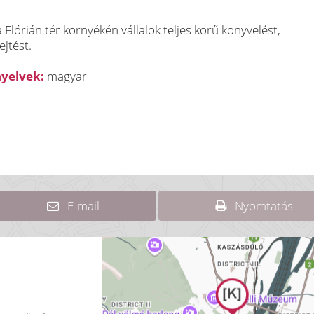
Flórián tér környékén vállalok teljes körű könyvelést,
jtést.
nyelvek:
magyar
E-mail
Nyomtatás