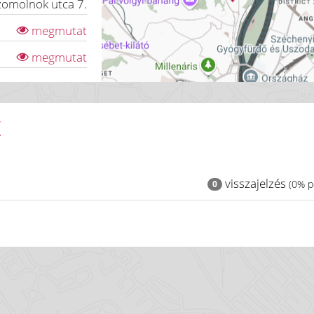
zomolnok utca 7.
megmutat
megmutat
K
visszajelzés
(0% po
0