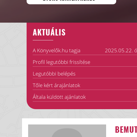
AKTUÁLIS
A Könyvelők.hu tagja
2025.05.22. ó
Profil legutóbbi frissítése
Legutóbbi belépés
Tőle kért árajánlatok
Általa küldött ajánlatok
BEMU