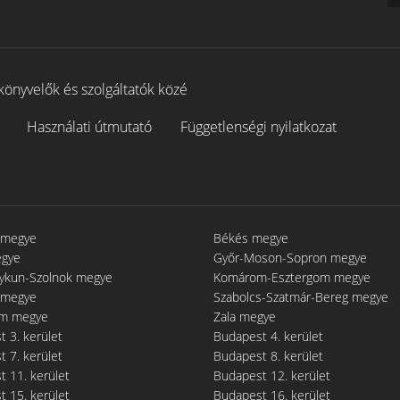
könyvelők és szolgáltatók közé
Használati útmutató
Függetlenségi nyilatkozat
 megye
Békés megye
egye
Győr-Moson-Sopron megye
gykun-Szolnok megye
Komárom-Esztergom megye
 megye
Szabolcs-Szatmár-Bereg megye
m megye
Zala megye
 3. kerület
Budapest 4. kerület
 7. kerület
Budapest 8. kerület
 11. kerület
Budapest 12. kerület
 15. kerület
Budapest 16. kerület