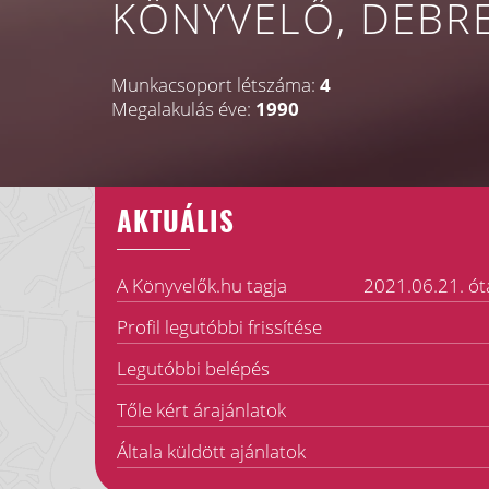
KÖNYVELŐ, DEBR
Munkacsoport létszáma:
4
Megalakulás éve:
1990
AKTUÁLIS
A Könyvelők.hu tagja
2021.06.21. ót
Profil legutóbbi frissítése
Legutóbbi belépés
Tőle kért árajánlatok
Általa küldött ajánlatok