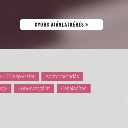
GYORS AJÁNLATKÉRÉS
-, TB-képviselet
Adótanácsadás
egy
Könyvvizsgálat
Cégalapítás