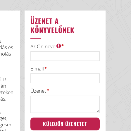
ÜZENET A
KÖNYVELŐNEK
z
Az Ön neve
dás és
molás
E-mail
tt!
lán
Üzenet
zeteken
ás,
s
get,
egesen
tni.