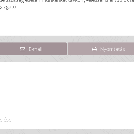
gazgató
E-mail
Nyomtatás
elése