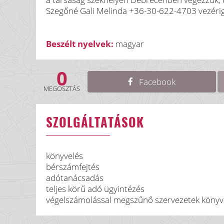
Szegőné Gali Melinda +36-30-622-4703 vezéri
Beszélt nyelvek:
magyar
0
Facebook
MEGOSZTÁS
SZOLGÁLTATÁSOK
könyvelés
bérszámfejtés
adótanácsadás
teljes körű adó ügyintézés
végelszámolással megszűnő szervezetek könyv