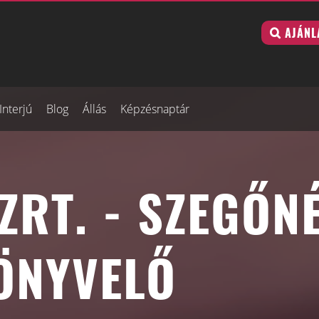
AJÁNL
Interjú
Blog
Állás
Képzésnaptár
ZRT. - SZEGŐN
ÖNYVELŐ