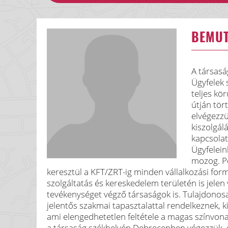
BEMU
A társasá
Ügyfelek 
teljes kö
útján tör
elvégezzü
kiszolgál
kapcsolat
Ügyfelein
mozog. Po
keresztül a KFT/ZRT-ig minden vállalkozási form
szolgáltatás és kereskedelem területén is jelen 
tevékenységet végző társaságok is. Tulajdonosa
jelentős szakmai tapasztalattal rendelkeznek, 
ami elengedhetetlen feltétele a magas színvo
a társaság székhelyén Debrecenben végezzük, de