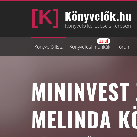
Könyvelők.hu
Könyvelő keresése sikeresen
33 új
Könyvelő lista
Könyvelési munkák
Fórum
MININVEST 
MELINDA K