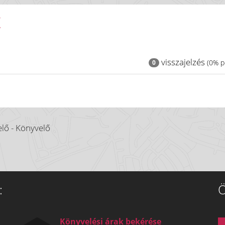
K
visszajelzés
(0% po
0
lő - Könyvelő
:
Ö
Könyvelési árak bekérése