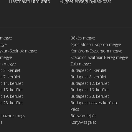
Használati útmutató
Függetlenségi nyilatkozat
 megye
Békés megye
egye
Győr-Moson-Sopron megye
gykun-Szolnok megye
Komárom-Esztergom megye
 megye
Szabolcs-Szatmár-Bereg megye
m megye
Zala megye
 3. kerület
Budapest 4. kerület
 7. kerület
Budapest 8. kerület
 11. kerület
Budapest 12. kerület
 15. kerület
Budapest 16. kerület
 19. kerület
Budapest 20. kerület
 23. kerület
Budapest összes kerülete
Pécs
t házhoz megy
Bérszámfejtés
és
Könyvvizsgálat