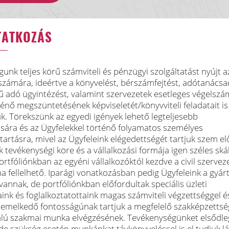
TATKOZÁS
gunk teljes körű számviteli és pénzügyi szolgáltatást nyújt a
számára, ideértve a könyvelést, bérszámfejtést, adótanácsa
rű adó ügyintézést, valamint szervezetek esetleges végelszá
ténő megszüntetésének képviseletét/könyvviteli feladatait is
k. Törekszünk az egyedi igények lehető legteljesebb
ására és az Ügyfelekkel történő folyamatos személyes
tartásra, mivel az Ügyfeleink elégedettségét tartjuk szem elő
k tevékenységi köre és a vállalkozási formája igen széles ská
rtfóliónkban az egyéni vállalkozóktól kezdve a civil szerve
a fellelhető. Iparági vonatkozásban pedig Ügyfeleink a gyárt
vannak, de portfóliónkban előfordultak speciális üzleti
ink és foglalkoztatottaink magas számviteli végzettséggel é
kiemelkedő fontosságúnak tartjuk a megfelelő szakképzettsé
nalú szakmai munka elvégzésének. Tevékenységünket elsődl
 szükség esetén munkánkat távkönyveléssel is el tudjuk lá