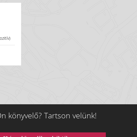
zitív)
n könyvelő? Tartson velünk!