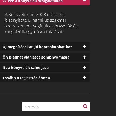
22 éve a könyvelők szolgálatában
A Könyvelők.hu 2003 óta sokat
bizonyított. Dinamikus szakmai
szervezetként segítjük a könyvelők és
megbízóik egymásra találását.
Új megbízásokat, jó kapcsolatokat hoz
Ön is adhat ajánlatot gombnyomásra
Itt a könyvelők színe-java
Tovább a regisztrációhoz »