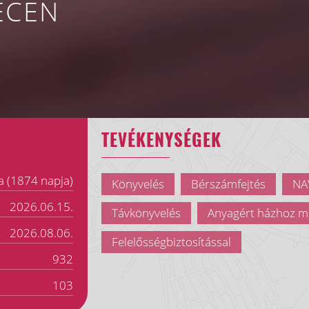
ECEN
TEVÉKENYSÉGEK
a (1874 napja)
Könyvelés
Bérszámfejtés
NAV
2026.06.15.
Távkönyvelés
Anyagért házhoz m
2026.08.06.
Felelősségbiztosítással
932
103