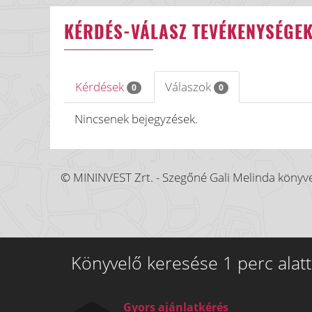
KÉRDÉS-VÁLASZ TEVÉKENYSÉGE
Kérdések
Válaszok
0
0
Nincsenek bejegyzések.
© MININVEST Zrt. - Szegőné Gali Melinda könyve
Könyvelő keresése 1 perc alatt
Gyors ajánlatkérés