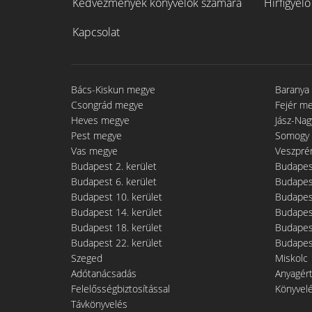
Kedvezmények könyvelők számára
Hírfigyelő
Kapcsolat
Bács-Kiskun megye
Baranya
Csongrád megye
Fejér m
Heves megye
Jász-Na
Pest megye
Somogy
Vas megye
Veszpré
Budapest 2. kerület
Budapest
Budapest 6. kerület
Budapest
Budapest 10. kerület
Budapest
Budapest 14. kerület
Budapest
Budapest 18. kerület
Budapest
Budapest 22. kerület
Budapest
Szeged
Miskolc
Adótanácsadás
Anyagér
Felelősségbiztosítással
Könyvel
Távkönyvelés